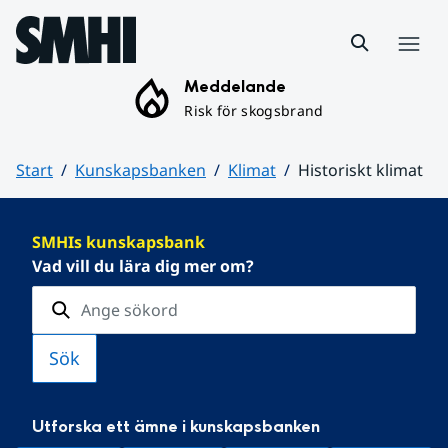
Hoppa till sidans innehåll
Meny
Meddelande
Risk för skogsbrand
Start
Kunskapsbanken
Klimat
Historiskt klimat
Huvudinnehåll
SMHIs kunskapsbank
Vad vill du lära dig mer om?
Utforska ett ämne i kunskapsbanken