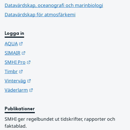
Datavärdskap, oceanografi och marinbiologi
Datavärdskap för atmosfärkemi
Logga in
Länk till annan webbplats.
AQUA
Länk till annan webbplats.
SIMAIR
Länk till annan webbplats.
SMHI Pro
Länk till annan webbplats.
Timbr
Länk till annan webbplats.
Vinterväg
Länk till annan webbplats.
Väderlarm
Publikationer
SMHI ger regelbundet ut tidskrifter, rapporter och 
faktablad.