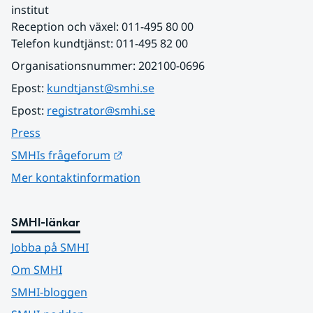
institut
Reception och växel: 011-495 80 00
Telefon kundtjänst: 011-495 82 00
Organisationsnummer: 202100-0696
Epost: 
kundtjanst@smhi.se
Epost: 
registrator@smhi.se
Press
Länk till annan webbplats.
SMHIs frågeforum
Mer kontaktinformation
SMHI-länkar
Jobba på SMHI
Om SMHI
SMHI-bloggen