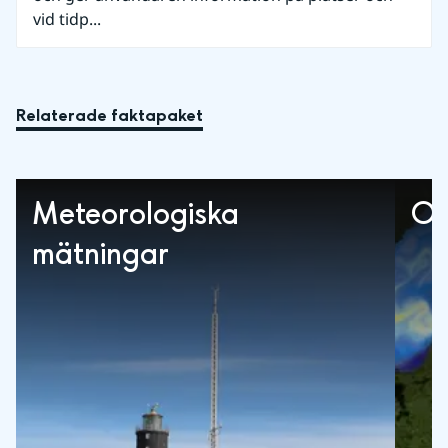
vid tidp...
Relaterade faktapaket
Meteorologiska
Oc
mätningar