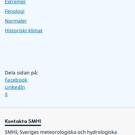
Extremer
Fenologi
Normaler
Historiskt klimat
Dela sidan på
:
Dela sidan på
Facebook
Dela sidan på
LinkedIn
Dela sidan på
X
Kontakta SMHI
SMHI, Sveriges meteorologiska och hydrologiska 