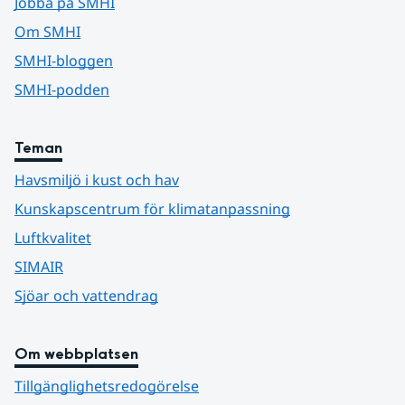
Jobba på SMHI
Om SMHI
SMHI-bloggen
SMHI-podden
Teman
Havsmiljö i kust och hav
Kunskapscentrum för klimatanpassning
Luftkvalitet
SIMAIR
Sjöar och vattendrag
Om webbplatsen
Tillgänglighetsredogörelse