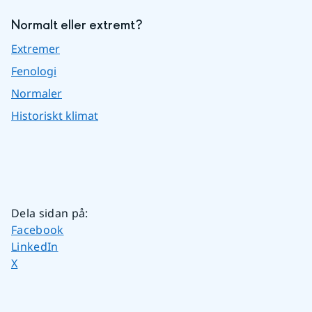
Normalt eller extremt?
Extremer
Fenologi
Normaler
Historiskt klimat
Dela sidan på
:
Dela sidan på
Facebook
Dela sidan på
LinkedIn
Dela sidan på
X