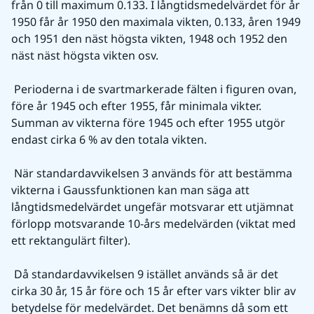
från 0 till maximum 0.133. I långtidsmedelvärdet för år 
1950 får år 1950 den maximala vikten, 0.133, åren 1949 
och 1951 den näst högsta vikten, 1948 och 1952 den 
näst näst högsta vikten osv.
 Perioderna i de svartmarkerade fälten i figuren ovan, 
före år 1945 och efter 1955, får minimala vikter. 
Summan av vikterna före 1945 och efter 1955 utgör 
endast cirka 6 % av den totala vikten.
 När standardavvikelsen 3 används för att bestämma 
vikterna i Gaussfunktionen kan man säga att 
långtidsmedelvärdet ungefär motsvarar ett utjämnat 
förlopp motsvarande 10-års medelvärden (viktat med 
ett rektangulärt filter).
 Då standardavvikelsen 9 istället används så är det 
cirka 30 år, 15 år före och 15 år efter vars vikter blir av 
betydelse för medelvärdet. Det benämns då som ett 