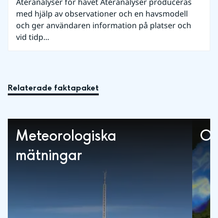
Återanalyser för havet Återanalyser produceras
med hjälp av observationer och en havsmodell
och ger användaren information på platser och
vid tidp...
Relaterade faktapaket
Meteorologiska
Oc
mätningar