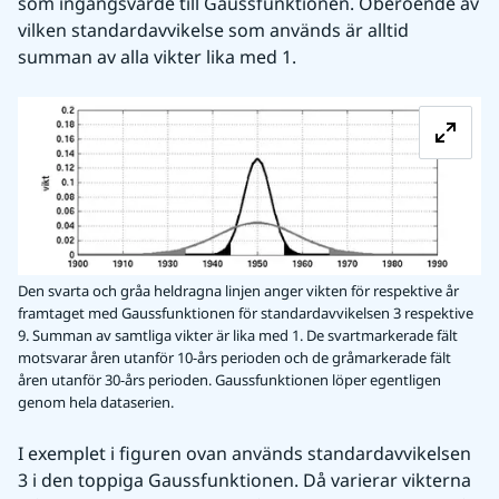
som ingångsvärde till Gaussfunktionen. Oberoende av 
vilken standardavvikelse som används är alltid 
summan av alla vikter lika med 1.
Fö
Den svarta och gråa heldragna linjen anger vikten för respektive år
framtaget med Gaussfunktionen för standardavvikelsen 3 respektive
9. Summan av samtliga vikter är lika med 1. De svartmarkerade fält
motsvarar åren utanför 10-års perioden och de gråmarkerade fält
åren utanför 30-års perioden. Gaussfunktionen löper egentligen
genom hela dataserien.
I exemplet i figuren ovan används standardavvikelsen 
3 i den toppiga Gaussfunktionen. Då varierar vikterna 