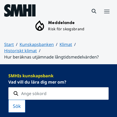
Hoppa till sidans innehåll
Meny
Meddelande
Risk för skogsbrand
Start
Kunskapsbanken
Klimat
Historiskt klimat
Hur beräknas utjämnade långtidsmedelvärden?
Huvudinnehåll
SMHIs kunskapsbank
Vad vill du lära dig mer om?