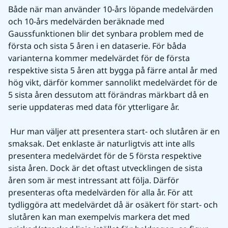
Både när man använder 10-års löpande medelvärden 
och 10-års medelvärden beräknade med 
Gaussfunktionen blir det synbara problem med de 
första och sista 5 åren i en dataserie. För båda 
varianterna kommer medelvärdet för de första 
respektive sista 5 åren att bygga på färre antal år med 
hög vikt, därför kommer sannolikt medelvärdet för de 
5 sista åren dessutom att förändras märkbart då en 
serie uppdateras med data för ytterligare år.
 Hur man väljer att presentera start- och slutåren är en 
smaksak. Det enklaste är naturligtvis att inte alls 
presentera medelvärdet för de 5 första respektive 
sista åren. Dock är det oftast utvecklingen de sista 
åren som är mest intressant att följa. Därför 
presenteras ofta medelvärden för alla år. För att 
tydliggöra att medelvärdet då är osäkert för start- och 
slutåren kan man exempelvis markera det med 