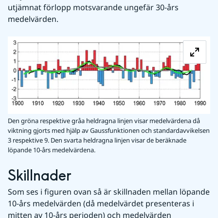
utjämnat förlopp motsvarande ungefär 30-års 
medelvärden.
Fö
Den gröna respektive gråa heldragna linjen visar medelvärdena då
viktning gjorts med hjälp av Gaussfunktionen och standardavvikelsen
3 respektive 9. Den svarta heldragna linjen visar de beräknade
löpande 10-års medelvärdena.
Skillnader
Som ses i figuren ovan så är skillnaden mellan löpande 
10-års medelvärden (då medelvärdet presenteras i 
mitten av 10-års perioden) och medelvärden 