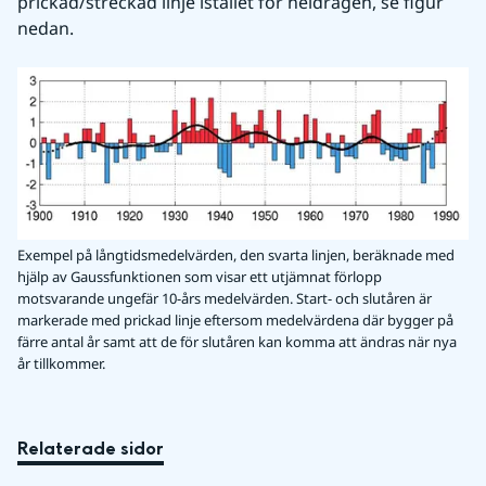
prickad/streckad linje istället för heldragen, se figur 
nedan.
Exempel på långtidsmedelvärden, den svarta linjen, beräknade med
hjälp av Gaussfunktionen som visar ett utjämnat förlopp
motsvarande ungefär 10-års medelvärden. Start- och slutåren är
markerade med prickad linje eftersom medelvärdena där bygger på
färre antal år samt att de för slutåren kan komma att ändras när nya
år tillkommer.
Relaterade sidor