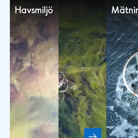
Havsmiljö
Mätnin