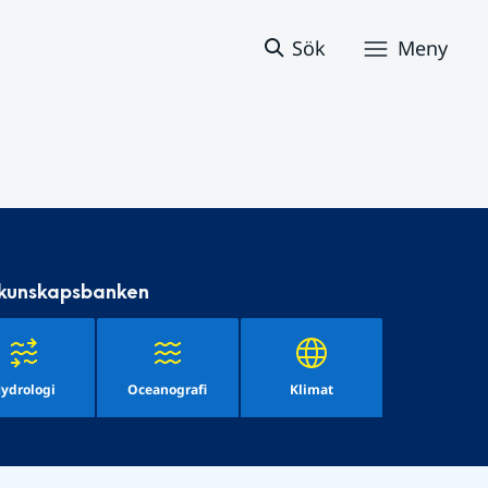
Sök
Meny
 kunskapsbanken
ydrologi
Oceanografi
Klimat