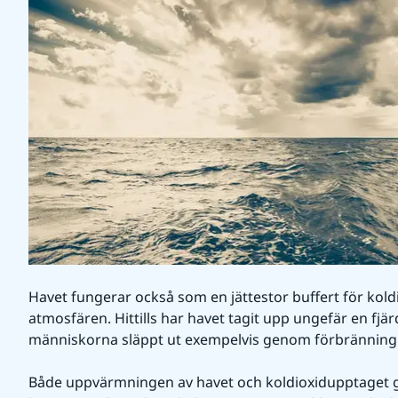
Havet fungerar också som en jättestor buffert för koldio
atmosfären. Hittills har havet tagit upp ungefär en fjä
människorna släppt ut exempelvis genom förbränning 
Både uppvärmningen av havet och koldioxidupptaget ger