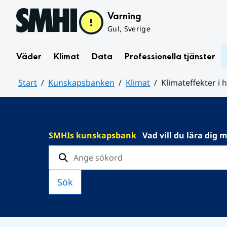
Hoppa till sidans innehåll
Varning
Gul, Sverige
Väder
Klimat
Data
Professionella tjänster
Start
Kunskapsbanken
Klimat
Klimateffekter i 
Huvudinnehåll
SMHIs kunskapsbank
Vad vill du lära dig 