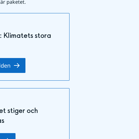
är paketet.
: Klimatets stora
dden
t stiger och
as