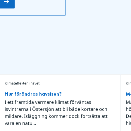
n
Klimateffekter i havet
Kli
Hur förändras havsisen?
Ma
I ett framtida varmare klimat förväntas
Ma
isvintrarna i Östersjön att bli både kortare och
hö
mildare. Isläggning kommer dock fortsätta att
De
vara en natu...
hi