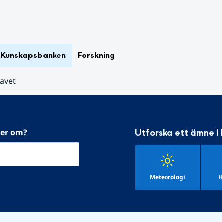
Kunskapsbanken
Forskning
havet
mer om?
Utforska ett ämne i
Meteorologi
H