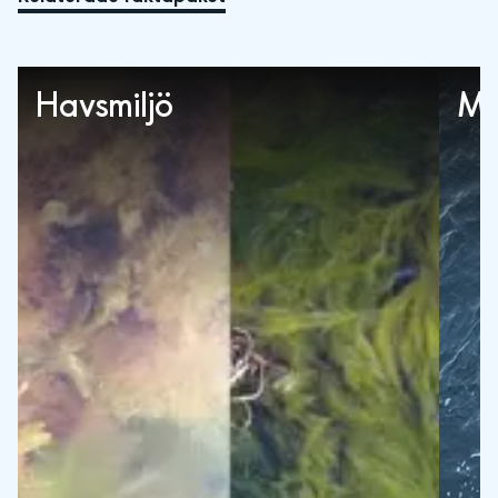
Havsmiljö
Mä