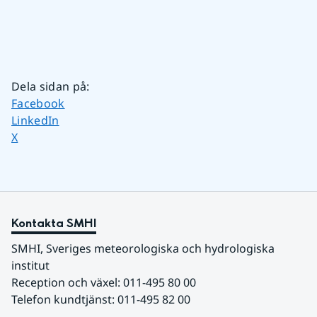
Dela sidan på
:
Dela sidan på
Facebook
Dela sidan på
LinkedIn
Dela sidan på
X
Kontakta SMHI
SMHI, Sveriges meteorologiska och hydrologiska 
institut
Reception och växel: 011-495 80 00
Telefon kundtjänst: 011-495 82 00