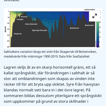
Fö
Salthaltens variation längs ett snitt från Skagerrak till Bottenviken,
medelvärde från mätningar 1900-2019. Data från SeaDataNet.
Lagren skiljs åt av en skarp horisontell gräns, ett så 
kallat språngskikt, där förändringen i salthalt är så 
stor att omblandningen som skapas av vinden inte 
räcker till för att bryta upp skiktet. Syre från havsytan 
blandas normalt sett bara in i det övre lagret. På 
sommaren bildas dessutom ytterligare ett språngskikt 
som uppkommer på grund av stora skillnader i 