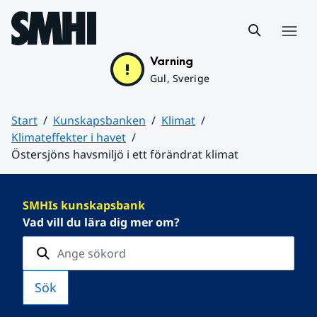
Hoppa till sidans innehåll
Meny
Varning
Gul, Sverige
Start
Kunskapsbanken
Klimat
Klimateffekter i havet
Östersjöns havsmiljö i ett förändrat klimat
Huvudinnehåll
SMHIs kunskapsbank
Vad vill du lära dig mer om?