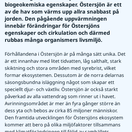
biogeokemiska egenskaper. Östersjön är ett 
av de hav som värms upp allra snabbast på 
jorden. Den pågående uppvärmningen 
innebär förändringar för Östersjöns 
egenskaper och cirkulation och därmed 
rubbas många organismers livsmiljö.
Förhållandena i Östersjön är på många sätt unika. Det 
är ett innanhav med litet tidvatten, låg salthalt, stark 
skiktning och stora områden med syrebrist, vilket 
formar ekosystemen. Dessutom är de norra delarnas 
säsongsbundna isläggning något som skapar ett 
speciellt djur- och växtliv. Östersjön är också starkt 
påverkad av alla vattendrag som rinner ut i havet. 
Avrinningsområdet är mer än fyra gånger större än 
dess yta och bebos av cirka 85 miljoner människor. 
Den framtida utvecklingen för Östersjöns ekosystem 
kommer att bero på olika miljöfaktorer tillsammans 
med klimatförändringen till följd av samhällets 