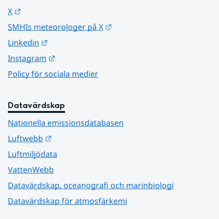
Länk till annan webbplats.
X
Länk till annan webbplats.
SMHIs meteorologer på X
Länk till annan webbplats.
Linkedin
Länk till annan webbplats.
Instagram
Policy för sociala medier
Datavärdskap
Nationella emissionsdatabasen
Länk till annan webbplats.
Luftwebb
Luftmiljödata
VattenWebb
Datavärdskap, oceanografi och marinbiologi
Datavärdskap för atmosfärkemi