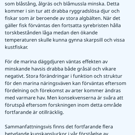
som blåstång, ålgräs och blåmussla minska. Detta 
kommer i sin tur att drabba ryggradslösa djur och 
fiskar som är beroende av stora algbälten. När det 
gäller fisk förväntas den fortsatta syrebristen hålla 
torskbestånden låga medan den ökande 
temperaturen skulle kunna gynna skarpsill och vissa 
kustfiskar.
För de marina däggdjuren väntas effekten av 
minskande havsis drabba både gråsäl och vikare 
negativt. Stora förändringar i funktion och struktur 
för den marina näringsväven kan förväntas eftersom 
fördelning och förekomst av arter kommer ändras 
med varmare hav. Men konsekvenserna är svåra att 
förutspå eftersom forskningen inom detta område 
fortfarande är otillräcklig.
Sammanfattningsvis finns det fortfarande flera 
betydande kunskapsluckor i vår förståelse av 