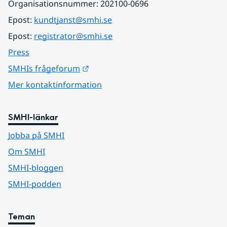
Organisationsnummer: 202100-0696
Epost: 
kundtjanst@smhi.se
Epost: 
registrator@smhi.se
Press
Länk till annan webbplats.
SMHIs frågeforum
Mer kontaktinformation
SMHI-länkar
Jobba på SMHI
Om SMHI
SMHI-bloggen
SMHI-podden
Teman