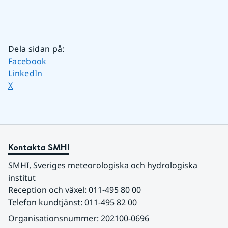
Dela sidan på
:
Dela sidan på
Facebook
Dela sidan på
LinkedIn
Dela sidan på
X
Kontakta SMHI
SMHI, Sveriges meteorologiska och hydrologiska 
institut
Reception och växel: 011-495 80 00
Telefon kundtjänst: 011-495 82 00
Organisationsnummer: 202100-0696