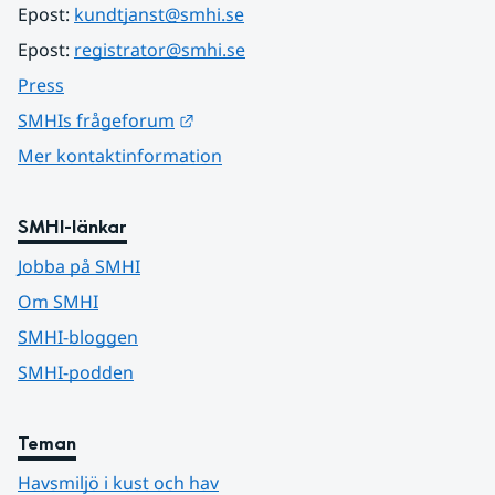
Epost: 
kundtjanst@smhi.se
Epost: 
registrator@smhi.se
Press
Länk till annan webbplats.
SMHIs frågeforum
Mer kontaktinformation
SMHI-länkar
Jobba på SMHI
Om SMHI
SMHI-bloggen
SMHI-podden
Teman
Havsmiljö i kust och hav