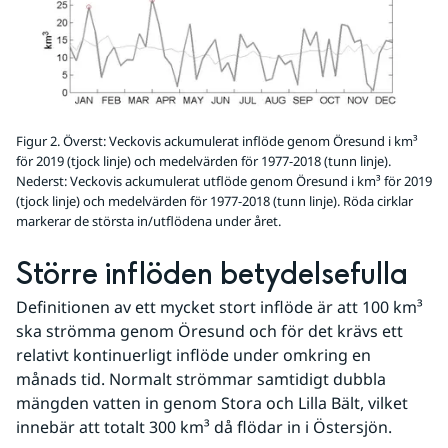
Figur 2. Överst: Veckovis ackumulerat inflöde genom Öresund i km³
för 2019 (tjock linje) och medelvärden för 1977-2018 (tunn linje).
Nederst: Veckovis ackumulerat utflöde genom Öresund i km³ för 2019
(tjock linje) och medelvärden för 1977-2018 (tunn linje). Röda cirklar
markerar de största in/utflödena under året.
Större inflöden betydelsefulla
Definitionen av ett mycket stort inflöde är att 100 km³ 
ska strömma genom Öresund och för det krävs ett 
relativt kontinuerligt inflöde under omkring en 
månads tid. Normalt strömmar samtidigt dubbla 
mängden vatten in genom Stora och Lilla Bält, vilket 
innebär att totalt 300 km³ då flödar in i Östersjön.