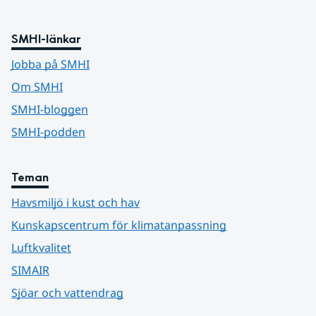
SMHI-länkar
Jobba på SMHI
Om SMHI
SMHI-bloggen
SMHI-podden
Teman
Havsmiljö i kust och hav
Kunskapscentrum för klimatanpassning
Luftkvalitet
SIMAIR
Sjöar och vattendrag