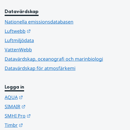
Datavärdskap
Nationella emissionsdatabasen
Länk till annan webbplats.
Luftwebb
Luftmiljödata
VattenWebb
Datavärdskap, oceanografi och marinbiologi
Datavärdskap för atmosfärkemi
Logga in
Länk till annan webbplats.
AQUA
Länk till annan webbplats.
SIMAIR
Länk till annan webbplats.
SMHI Pro
Länk till annan webbplats.
Timbr