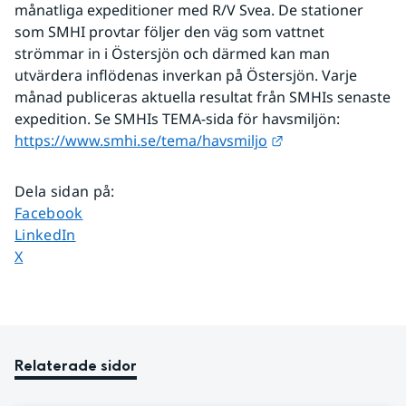
månatliga expeditioner med R/V Svea. De stationer 
som SMHI provtar följer den väg som vattnet 
strömmar in i Östersjön och därmed kan man 
utvärdera inflödenas inverkan på Östersjön. Varje 
månad publiceras aktuella resultat från SMHIs senaste 
expedition. Se SMHIs TEMA-sida för havsmiljön:
Länk till annan w
https://www.smhi.se/tema/havsmiljo
Dela sidan på
:
Dela sidan på
Facebook
Dela sidan på
LinkedIn
Dela sidan på
X
Relaterade sidor