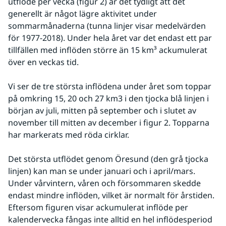
utflöde per vecka (figur 2) är det tydligt att det 
generellt är något lägre aktivitet under 
sommarmånaderna (tunna linjer visar medelvärden 
för 1977-2018). Under hela året var det endast ett par 
tillfällen med inflöden större än 15 km³ ackumulerat 
över en veckas tid.
Vi ser de tre största inflödena under året som toppar 
på omkring 15, 20 och 27 km3 i den tjocka blå linjen i 
början av juli, mitten på september och i slutet av 
november till mitten av december i figur 2. Topparna 
har markerats med röda cirklar. 
Det största utflödet genom Öresund (den grå tjocka 
linjen) kan man se under januari och i april/mars. 
Under vårvintern, våren och försommaren skedde 
endast mindre inflöden, vilket är normalt för årstiden. 
Eftersom figuren visar ackumulerat inflöde per 
kalendervecka fångas inte alltid en hel inflödesperiod 