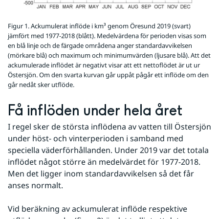
Figur 1. Ackumulerat inflöde i km³ genom Öresund 2019 (svart)
jämfört med 1977-2018 (blått). Medelvärdena för perioden visas som
en blå linje och de färgade områdena anger standardavvikelsen
(mörkare blå) och maximum och minimumvärden (ljusare blå). Att det
ackumulerade inflödet är negativt visar att ett nettoflödet är ut ur
Östersjön. Om den svarta kurvan går uppåt pågår ett inflöde om den
går nedåt sker utflöde.
Få inflöden under hela året
I regel sker de största inflödena av vatten till Östersjön 
under höst- och vinterperioden i samband med 
speciella väderförhållanden. Under 2019 var det totala 
inflödet något större än medelvärdet för 1977-2018. 
Men det ligger inom standardavvikelsen så det får 
anses normalt.
Vid beräkning av ackumulerat inflöde respektive 