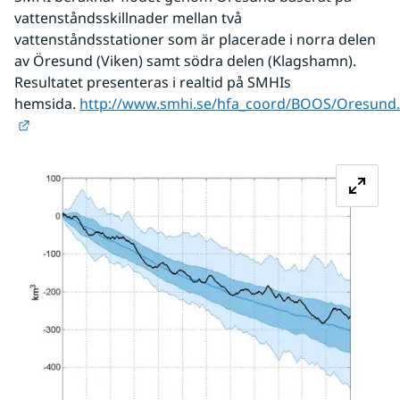
vattenståndsskillnader mellan två 
vattenståndsstationer som är placerade i norra delen 
av Öresund (Viken) samt södra delen (Klagshamn). 
Resultatet presenteras i realtid på SMHIs 
hemsida. 
http://www.smhi.se/hfa_coord/BOOS/Oresund
Länk till annan webbplats.
Fö