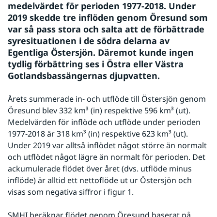
medelvärdet för perioden 1977-2018. Under 
2019 skedde tre inflöden genom Öresund som 
var så pass stora och salta att de förbättrade 
syresituationen i de södra delarna av 
Egentliga Östersjön. Däremot kunde ingen 
tydlig förbättring ses i Östra eller Västra 
Gotlandsbassängernas djupvatten.
Årets summerade in- och utflöde till Östersjön genom 
Öresund blev 332 km³ (in) respektive 596 km³ (ut). 
Medelvärden för inflöde och utflöde under perioden 
1977-2018 är 318 km³ (in) respektive 623 km³ (ut). 
Under 2019 var alltså inflödet något större än normalt 
och utflödet något lägre än normalt för perioden. Det 
ackumulerade flödet över året (dvs. utflöde minus 
inflöde) är alltid ett nettoflöde ut ur Östersjön och 
visas som negativa siffror i figur 1. 
SMHI beräknar flödet genom Öresund baserat på 