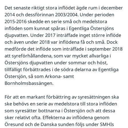
Det senaste riktigt stora inflödet ägde rum i december 
2014 och dessförinnan 2003/2004. Under perioden 
2015-2016 skedde en serie små och medelstora 
inflöden som kunnat spåras i Egentliga Östersjöns 
djupvatten. Under 2017 inträffade inget större inflöde 
och även under 2018 var inflödena få och små. Dock 
medförde det inflöde som inträffade i september 2018 
att syreförhållandena, som var mycket allvarliga i 
Östersjöns djupvatten under sommar och höst, 
tillfälligt förbättrades i de södra delarna av Egentliga 
Östersjön, så som Arkona- samt 
Bornholmsbassängen.
För att en markant förbättring av syresättningen ska 
ske behövs en serie av medelstora till stora inflöden 
som syresätter bottnarna i Östersjön och att dessa 
sker relativt ofta. Effekterna av inflödena genom 
Öresund och de Danska sunden följs under SMHIs 