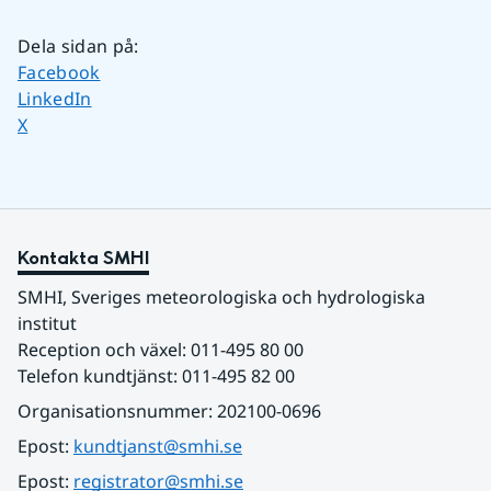
Dela sidan på
:
Dela sidan på
Facebook
Dela sidan på
LinkedIn
Dela sidan på
X
Kontakta SMHI
SMHI, Sveriges meteorologiska och hydrologiska 
institut
Reception och växel: 011-495 80 00
Telefon kundtjänst: 011-495 82 00
Organisationsnummer: 202100-0696
Epost: 
kundtjanst@smhi.se
Epost: 
registrator@smhi.se