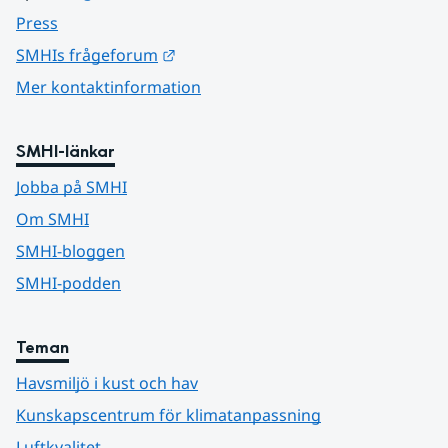
Press
Länk till annan webbplats.
SMHIs frågeforum
Mer kontaktinformation
SMHI-länkar
Jobba på SMHI
Om SMHI
SMHI-bloggen
SMHI-podden
Teman
Havsmiljö i kust och hav
Kunskapscentrum för klimatanpassning
Luftkvalitet