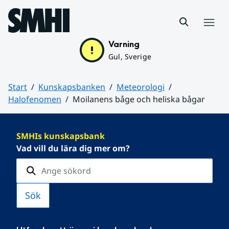
Hoppa till sidans innehåll
Meny
Varning
Gul, Sverige
Start
Kunskapsbanken
Meteorologi
Halofenomen
Moilanens båge och heliska bågar
Huvudinnehåll
SMHIs kunskapsbank
Vad vill du lära dig mer om?