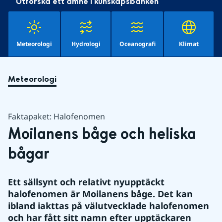
Utforska ett ämne i kunskapsbanken
Meteorologi
Hydrologi
Oceanografi
Klimat
Meteorologi
Faktapaket: Halofenomen
Moilanens båge och heliska 
bågar
Ett sällsynt och relativt nyupptäckt 
halofenomen är Moilanens båge. Det kan 
ibland iakttas på välutvecklade halofenomen 
och har fått sitt namn efter upptäckaren 