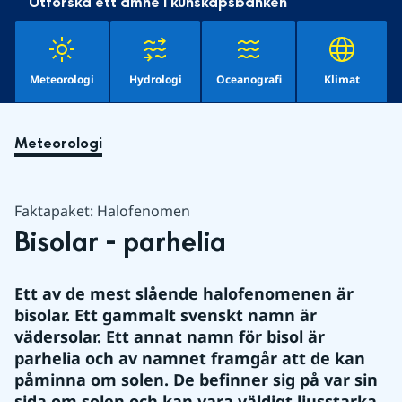
Utforska ett ämne i kunskapsbanken
Meteorologi
Hydrologi
Oceanografi
Klimat
Meteorologi
Faktapaket: Halofenomen
Bisolar - parhelia 
Ett av de mest slående halofenomenen är 
bisolar. Ett gammalt svenskt namn är 
vädersolar. Ett annat namn för bisol är 
parhelia och av namnet framgår att de kan 
påminna om solen. De befinner sig på var sin 
sida om solen och kan vara väldigt ljusstarka. 