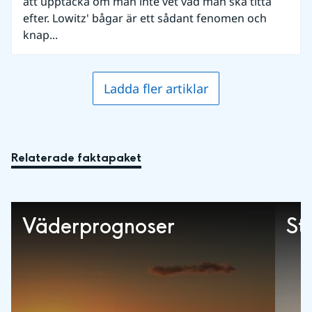
att upptäcka om man inte vet vad man ska titta
efter. Lowitz' bågar är ett sådant fenomen och
knap...
Ladda fler artiklar
Relaterade faktapaket
Väderprognoser
St