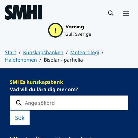
Hoppa till sidans innehåll
Meny
Varning
Gul, Sverige
Start
Kunskapsbanken
Meteorologi
Halofenomen
Bisolar - parhelia
Huvudinnehåll
SMHIs kunskapsbank
Vad vill du lära dig mer om?