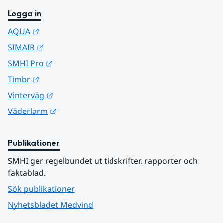
Logga in
Länk till annan webbplats.
AQUA
Länk till annan webbplats.
SIMAIR
Länk till annan webbplats.
SMHI Pro
Länk till annan webbplats.
Timbr
Länk till annan webbplats.
Vinterväg
Länk till annan webbplats.
Väderlarm
Publikationer
SMHI ger regelbundet ut tidskrifter, rapporter och 
faktablad.
Sök publikationer
Nyhetsbladet Medvind