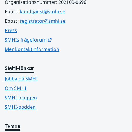
Organisationsnummer: 202100-0696
Epost: 
kundtjanst@smhi.se
Epost: 
registrator@smhi.se
Press
Länk till annan webbplats.
SMHIs frågeforum
Mer kontaktinformation
SMHI-länkar
Jobba på SMHI
Om SMHI
SMHI-bloggen
SMHI-podden
Teman