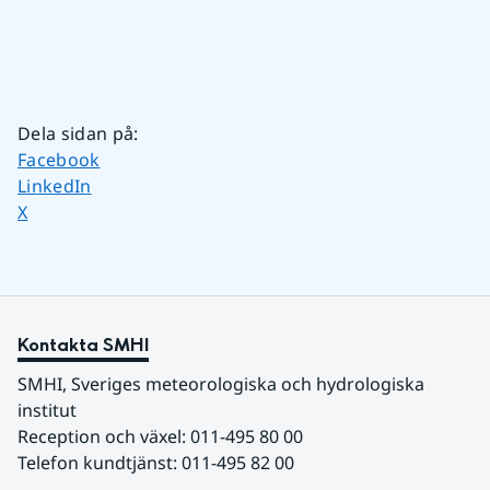
Dela sidan på
:
Dela sidan på
Facebook
Dela sidan på
LinkedIn
Dela sidan på
X
Kontakta SMHI
SMHI, Sveriges meteorologiska och hydrologiska 
institut
Reception och växel: 011-495 80 00
Telefon kundtjänst: 011-495 82 00