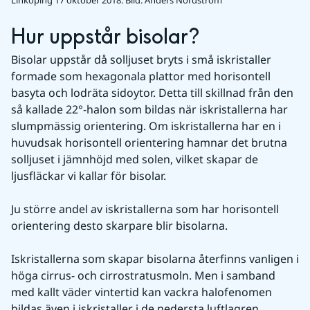
Linköping 17 oktober 2018.
Bild: Anders Nordström
Hur uppstår bisolar?
Bisolar uppstår då solljuset bryts i små iskristaller 
formade som hexagonala plattor med horisontell 
basyta och lodräta sidoytor. Detta till skillnad från den 
så kallade 22°-halon som bildas när iskristallerna har 
slumpmässig orientering. Om iskristallerna har en i 
huvudsak horisontell orientering hamnar det brutna 
solljuset i jämnhöjd med solen, vilket skapar de 
ljusfläckar vi kallar för bisolar.
Ju större andel av iskristallerna som har horisontell 
orientering desto skarpare blir bisolarna.
Iskristallerna som skapar bisolarna återfinns vanligen i 
höga cirrus- och cirrostratusmoln. Men i samband 
med kallt väder vintertid kan vackra halofenomen 
bildas även i iskristaller i de nedersta luftlagren.