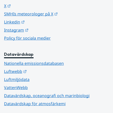
Länk till annan webbplats.
X
Länk till annan webbplats.
SMHIs meteorologer på X
Länk till annan webbplats.
Linkedin
Länk till annan webbplats.
Instagram
Policy för sociala medier
Datavärdskap
Nationella emissionsdatabasen
Länk till annan webbplats.
Luftwebb
Luftmiljödata
VattenWebb
Datavärdskap, oceanografi och marinbiologi
Datavärdskap för atmosfärkemi