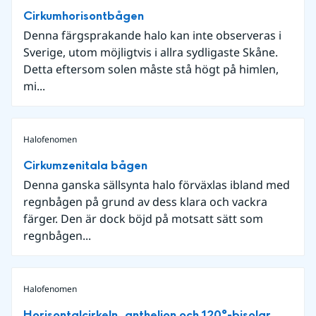
Cirkumhorisontbågen
Denna färgsprakande halo kan inte observeras i
Sverige, utom möjligtvis i allra sydligaste Skåne.
Detta eftersom solen måste stå högt på himlen,
mi...
Halofenomen
Cirkumzenitala bågen
Denna ganska sällsynta halo förväxlas ibland med
regnbågen på grund av dess klara och vackra
färger. Den är dock böjd på motsatt sätt som
regnbågen...
Halofenomen
Horisontalcirkeln, anthelion och 120°-bisolar