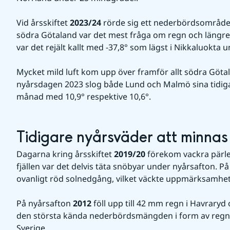
Vid årsskiftet 
2023/24
 rörde sig ett nederbördsområde i
södra Götaland var det mest fråga om regn och längre 
var det rejält kallt med -37,8° som lägst i Nikkaluokta
Mycket mild luft kom upp över framför allt södra Götalan
nyårsdagen 2023 slog både Lund och Malmö sina tidiga
månad med 10,9° respektive 10,6°.
Tidigare nyårsväder att minnas
Dagarna kring årsskiftet 
2019/20
 förekom vackra pärl
fjällen var det delvis täta snöbyar under nyårsafton. 
ovanligt röd solnedgång, vilket väckte uppmärksamhet
På nyårsafton 
2012
 föll upp till 42 mm regn i Havraryd 
den största kända nederbördsmängden i form av regn u
Sverige.