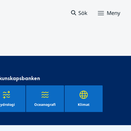
Sök
Meny
 kunskapsbanken
ydrologi
Oceanografi
Klimat