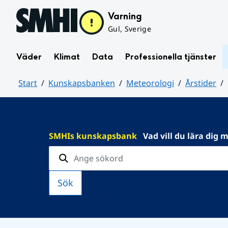
Hoppa till sidans innehåll
Varning
Gul, Sverige
Väder
Klimat
Data
Professionella tjänster
Start
Kunskapsbanken
Meteorologi
Årstider
Huvudinnehåll
SMHIs kunskapsbank
Vad vill du lära dig 