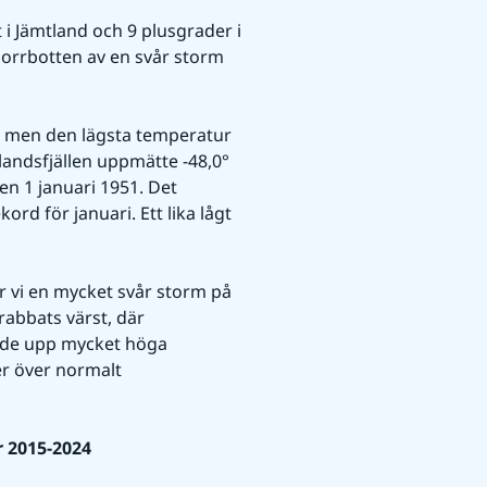
i Jämtland och 9 plusgrader i 
rrbotten av en svår storm 
e men den lägsta temperatur 
andsfjällen uppmätte -48,0° 
n 1 januari 1951. Det 
ord för januari. Ett lika lågt 
ar vi en mycket svår storm på 
abbats värst, där 
ade upp mycket höga 
r över normalt 
r 2015-2024