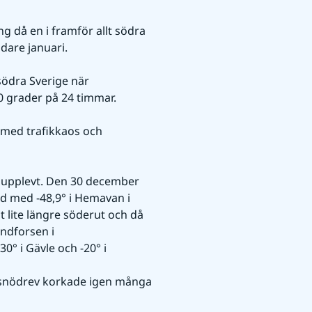
då en i framför allt södra 
dare januari.
södra Sverige när 
30 grader på 24 timmar.
d med trafikkaos och 
 upplevt. Den 30 december 
d med -48,9° i Hemavan i 
 lite längre söderut och då 
ndforsen i 
° i Gävle och -20° i 
 snödrev korkade igen många 