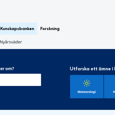
Kunskapsbanken
Forskning
Nyårsväder
mer om?
Utforska ett ämne i
Meteorologi
H