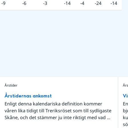
-9
-6
-3
-14
-4
-24
-14
Årstider
Års
Årstidernas ankomst
Vi
Enligt denna kalendariska definition kommer
En
våren lika tidigt till Treriksröset som till sydligaste
bj
Skåne, och det stämmer ju inte riktigt med vad ...
ku
sö