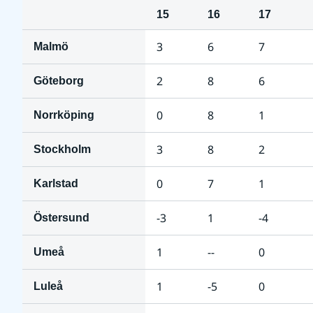
15
16
17
3
6
7
Malmö
2
8
6
Göteborg
0
8
1
Norrköping
3
8
2
Stockholm
0
7
1
Karlstad
-3
1
-4
Östersund
1
--
0
Umeå
1
-5
0
Luleå