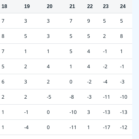
18
19
20
21
22
23
24
7
3
3
7
9
5
5
8
5
3
5
5
2
8
7
1
1
5
4
-1
1
5
2
4
1
4
-2
-1
6
3
2
0
-2
-4
-3
2
2
-5
-8
-3
-11
-10
1
-1
0
-10
3
-13
-13
1
-4
0
-11
1
-17
-12