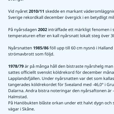
Vid nyåret 
2010/11
 skedde en markant väderomläggning 
Sverige rekordkall december övergick i en betydligt mil
På nyårsdagen 
2002
 inträffade ett märkligt fenomen i 
temperaturen efter en kall nyårsnatt lokalt steg över 
Nyårsnatten 
1985/86
 föll upp till 60 cm nysnö i Hallan
strömavbrott som följd.
1978/79
 är på många håll den bistraste nyårshelg man
sattes officiellt svenskt köldrekord för december måna
Lapplandsfjällen. Under nyårsnatten var det som kallast
tangerades köldrekordet för Svealand med -46,0° i Gru
Dalarna. Andra bistra noteringar den nyårsaftonen är -30
Halmstad.
På Hanöbukten blåste orkan under ett halvt dygn och
vägar i Skåne.