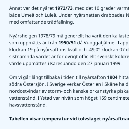
Annat var det nyåret 
1972/73
, med det 10 grader varmt 
både Umeå och Luleå. Under nyårsnatten drabbades No
med omfattande trädfällning.
Nyårshelgen 1978/79 må generellt ha varit den kallast
som uppmätts är från 
1950/51
 då Vuoggatjålme i Lappl
klockan 19 på nyårsaftons kväll och -49,0° klockan 07 de
sistnämnda värdet är för övrigt officiellt svenskt köldrek
värde uppmättes i Karesuando den 27 januari 1999.
Om vi går långt tillbaka i tiden till nyårsafton 
1904
 hitt
södra Östersjön. I Sverige verkar Österlen i Skåne ha dr
nordostvindar av storm- och kanske orkanstyrka pisk
vattenstånd. I Ystad var nivån som högst 169 centimete
havsvattenstånd.
Tabellen visar temperatur vid tolvslaget nyårsaftna