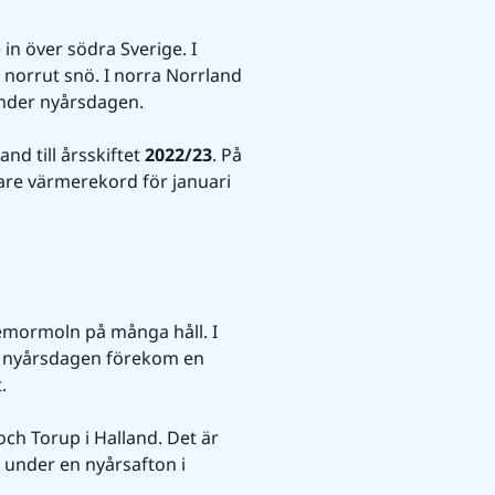
n över södra Sverige. I 
norrut snö. I norra Norrland 
 under nyårsdagen.
d till årsskiftet 
2022/23
. På 
re värmerekord för januari 
emormoln på många håll. I 
På nyårsdagen förekom en 
.
och Torup i Halland. Det är 
nder en nyårsafton i 