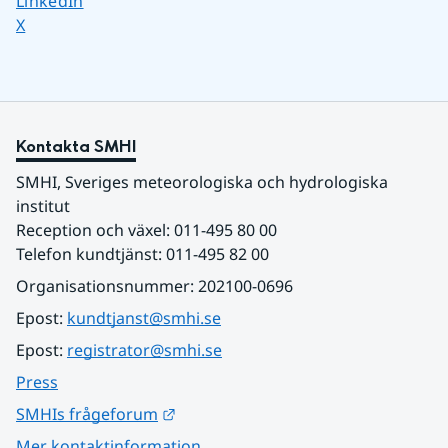
Dela sidan på
LinkedIn
Dela sidan på
X
Kontakta SMHI
SMHI, Sveriges meteorologiska och hydrologiska 
institut
Reception och växel: 011-495 80 00
Telefon kundtjänst: 011-495 82 00
Organisationsnummer: 202100-0696
Epost: 
kundtjanst@smhi.se
Epost: 
registrator@smhi.se
Press
Länk till annan webbplats.
SMHIs frågeforum
Mer kontaktinformation