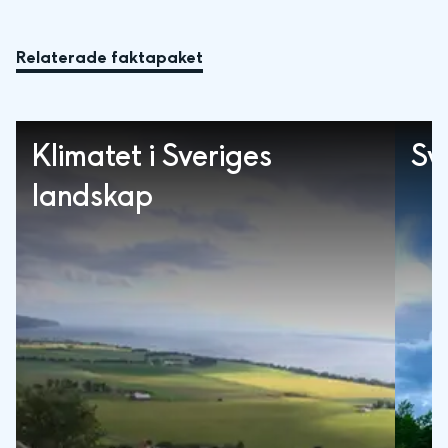
Relaterade faktapaket
Klimatet i Sveriges
Sv
landskap