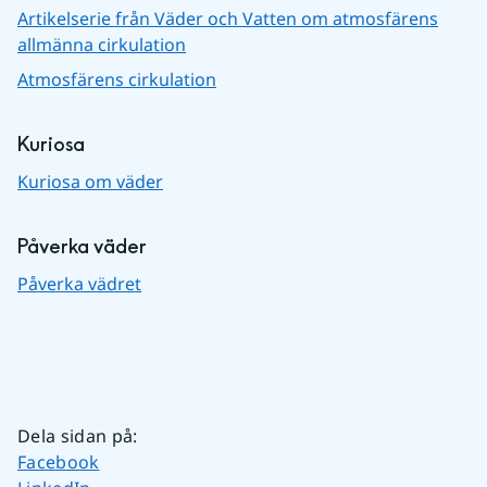
Artikelserie från Väder och Vatten om atmosfärens
allmänna cirkulation
Atmosfärens cirkulation
Kuriosa
Kuriosa om väder
Påverka väder
Påverka vädret
Dela sidan på
:
Dela sidan på
Facebook