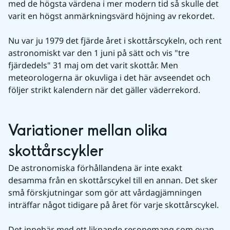
med de högsta värdena i mer modern tid så skulle det 
varit en högst anmärkningsvärd höjning av rekordet.
Nu var ju 1979 det fjärde året i skottårscykeln, och rent 
astronomiskt var den 1 juni på sätt och vis "tre 
fjärdedels" 31 maj om det varit skottår. Men 
meteorologerna är okuvliga i det här avseendet och 
följer strikt kalendern när det gäller väderrekord.
Variationer mellan olika 
skottårscykler
De astronomiska förhållandena är inte exakt 
desamma från en skottårscykel till en annan. Det sker 
små förskjutningar som gör att vårdagjämningen 
inträffar något tidigare på året för varje skottårscykel.
Det innebär med ett liknande resonemang som ovan 