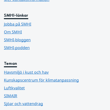
SMHI-länkar
Jobba på SMHI
Om SMHI
SMHI-bloggen
SMHI-podden
Teman
Havsmiljö i kust och hav
Kunskapscentrum för klimatanpassning
Luftkvalitet
SIMAIR
Sjöar och vattendrag