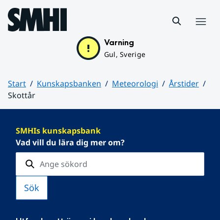
Hoppa till sidans innehåll
Meny
Varning
Gul, Sverige
Start
Kunskapsbanken
Meteorologi
Årstider
Skottår
Huvudinnehåll
SMHIs kunskapsbank
Vad vill du lära dig mer om?