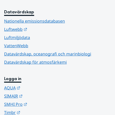
Datavärdskap
Nationella emissionsdatabasen
Länk till annan webbplats.
Luftwebb
Luftmiljödata
VattenWebb
Datavärdskap, oceanografi och marinbiologi
Datavärdskap för atmosfärkemi
Logga in
Länk till annan webbplats.
AQUA
Länk till annan webbplats.
SIMAIR
Länk till annan webbplats.
SMHI Pro
Länk till annan webbplats.
Timbr