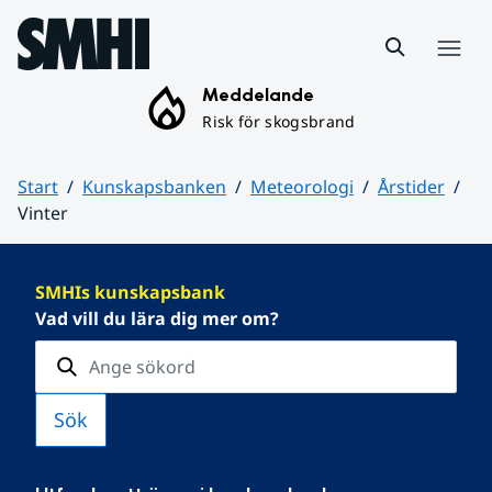
Hoppa till sidans innehåll
Meny
Meddelande
Risk för skogsbrand
Start
Kunskapsbanken
Meteorologi
Årstider
Vinter
Huvudinnehåll
SMHIs kunskapsbank
Vad vill du lära dig mer om?