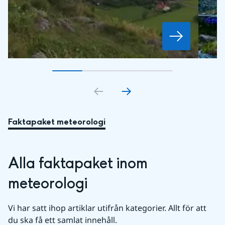
Gå till bildkort
Gå till bildkort
1
Gå till bildkort
2
Gå till bildkort
3
4
Faktapaket meteorologi
Alla faktapaket inom 
meteorologi
Vi har satt ihop artiklar utifrån kategorier. Allt för att 
du ska få ett samlat innehåll.