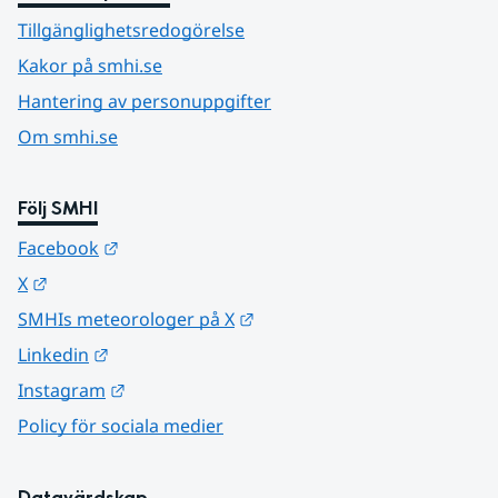
Tillgänglighetsredogörelse
Kakor på smhi.se
Hantering av personuppgifter
Om smhi.se
Följ SMHI
Länk till annan webbplats.
Facebook
Länk till annan webbplats.
X
Länk till annan webbplats.
SMHIs meteorologer på X
Länk till annan webbplats.
Linkedin
Länk till annan webbplats.
Instagram
Policy för sociala medier
Datavärdskap