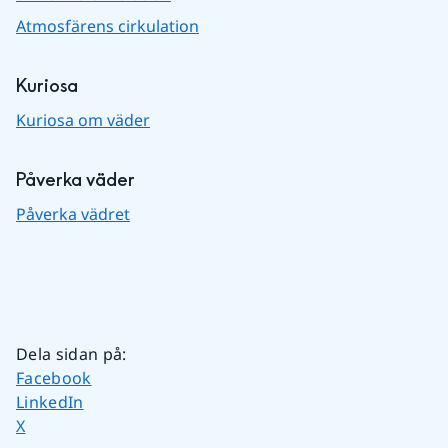
Atmosfärens cirkulation
Kuriosa
Kuriosa om väder
Påverka väder
Påverka vädret
Dela sidan på
:
Dela sidan på
Facebook
Dela sidan på
LinkedIn
Dela sidan på
X