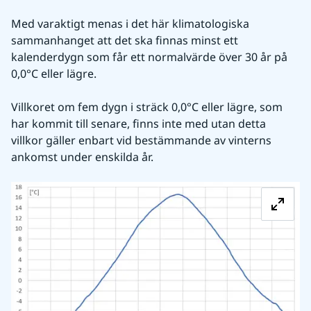
Med varaktigt menas i det här klimatologiska 
sammanhanget att det ska finnas minst ett 
kalenderdygn som får ett normalvärde över 30 år på 
0,0°C eller lägre.
Villkoret om fem dygn i sträck 0,0°C eller lägre, som 
har kommit till senare, finns inte med utan detta 
villkor gäller enbart vid bestämmande av vinterns 
ankomst under enskilda år.
Fö