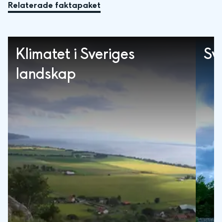
Relaterade faktapaket
Klimatet i Sveriges
Sv
landskap