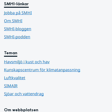
SMHI-länkar
Jobba på SMHI
Om SMHI
SMHI-bloggen
SMHI-podden
Teman
Havsmiljö i kust och hav
Kunskapscentrum för klimatanpassning
Luftkvalitet
SIMAIR
Sjöar och vattendrag
Om webbplatsen