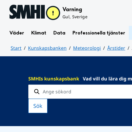
Hoppa till sidans innehåll
Varning
Gul, Sverige
Väder
Klimat
Data
Professionella tjänster
Start
Kunskapsbanken
Meteorologi
Årstider
Huvudinnehåll
SMHIs kunskapsbank
Vad vill du lära dig 