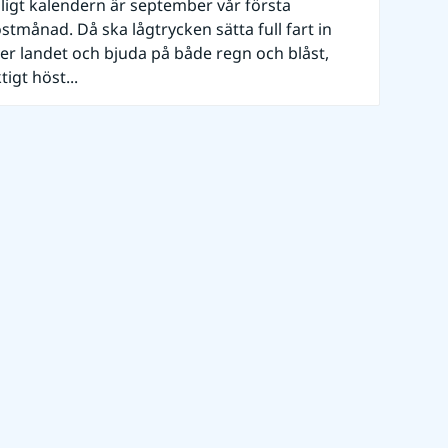
ligt kalendern är september vår första
stmånad. Då ska lågtrycken sätta full fart in
er landet och bjuda på både regn och blåst,
ktigt höst...