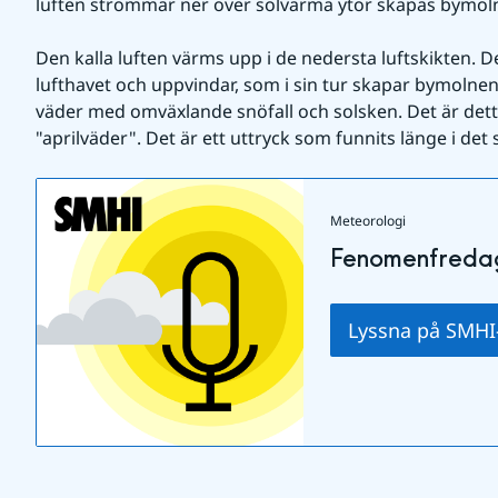
luften strömmar ner över solvarma ytor skapas bymol
Den kalla luften värms upp i de nedersta luftskikten. Det
lufthavet och uppvindar, som i sin tur skapar bymolnen
väder med omväxlande snöfall och solsken. Det är dett
"aprilväder". Det är ett uttryck som funnits länge i det
Meteorologi
Fenomenfredag
Lyssna på SMH