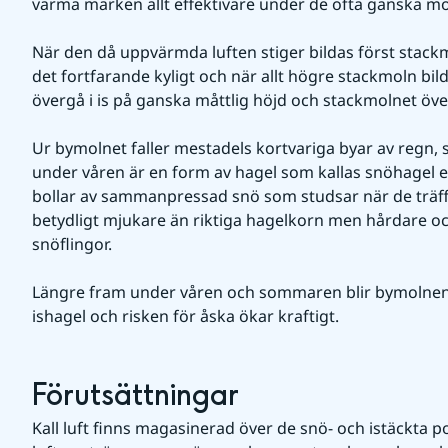
värma marken allt effektivare under de ofta ganska m
När den då uppvärmda luften stiger bildas först stackm
det fortfarande kyligt och när allt högre stackmoln bil
övergå i is på ganska måttlig höjd och stackmolnet överg
Ur bymolnet faller mestadels kortvariga byar av regn, s
under våren är en form av hagel som kallas snöhagel el
bollar av sammanpressad snö som studsar när de träff
betydligt mjukare än riktiga hagelkorn men hårdare o
snöflingor.
Längre fram under våren och sommaren blir bymolnen h
ishagel och risken för åska ökar kraftigt.
Förutsättningar
Kall luft finns magasinerad över de snö- och istäckta p