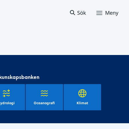
Sök
Meny
 kunskapsbanken
ydrologi
Oceanografi
Klimat