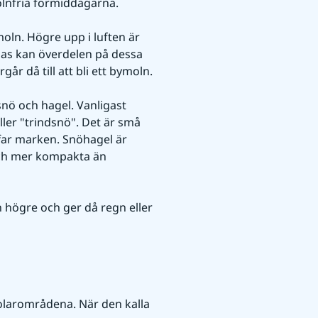
olnfria förmiddagarna.
oln. Högre upp i luften är 
das kan överdelen på dessa 
år då till att bli ett bymoln.
nö och hagel. Vanligast 
ler "trindsnö". Det är små 
ar marken. Snöhagel är 
ch mer kompakta än 
ögre och ger då regn eller 
olarområdena. När den kalla 