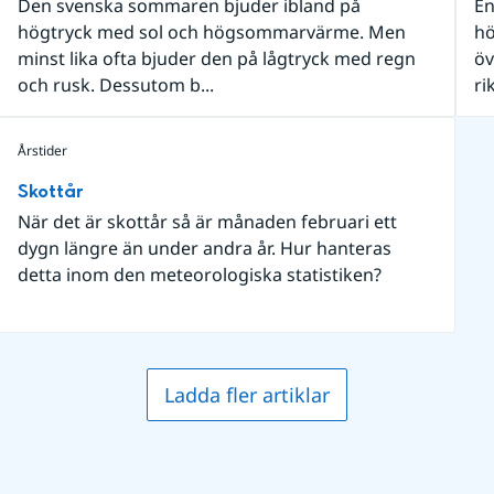
Den svenska sommaren bjuder ibland på
En
högtryck med sol och högsommarvärme. Men
hö
minst lika ofta bjuder den på lågtryck med regn
öv
och rusk. Dessutom b...
ri
Årstider
Skottår
När det är skottår så är månaden februari ett
dygn längre än under andra år. Hur hanteras
detta inom den meteorologiska statistiken?
Ladda fler artiklar