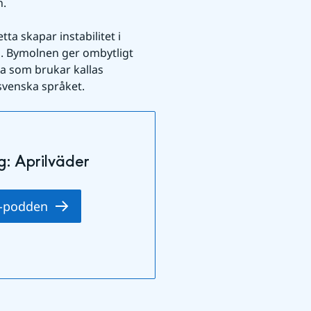
n.
ta skapar instabilitet i 
. Bymolnen ger ombytligt 
a som brukar kallas 
 svenska språket.
: Aprilväder
I-podden