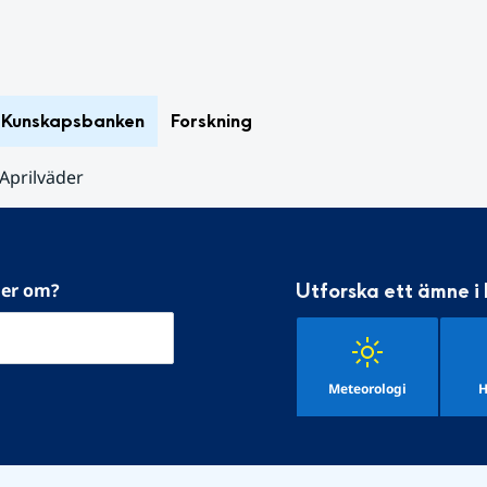
Kunskapsbanken
Forskning
Aprilväder
mer om?
Utforska ett ämne i
Meteorologi
H