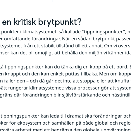
 en kritisk brytpunkt?
ytpunkter i klimatsystemet, så kallade "tippningspunkter", m
er omfattande förändringar. När en sådan brytpunkt passer
tsystemet från ett stabilt tillstånd till ett annat. Om vi över
nser kan det bli omöjligt att behålla den miljön vi känner id
stå tippningspunkter kan du tänka dig en kopp på ett bord. En
n knappt och den kan enkelt puttas tillbaka. Men om koppe
faller den – och då går det inte att stoppa eller att knuffa t
tt fungerar klimatsystemet: vissa processer gör att system
gräns där förändringen blir självförstärkande och nästintill 
 tippningspunkter kan leda till dramatiska förändringar oc
risker för ekosystem och samhällen på både global och region
örsvåra arbetet med att begränsa den globala uppvärmning