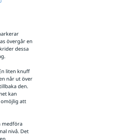
arkerar 
as övergår en 
skrider dessa 
ag.
 liten knuff 
n når ut över 
illbaka den. 
et kan 
omöjlig att 
h medföra 
al nivå. Det 
en.