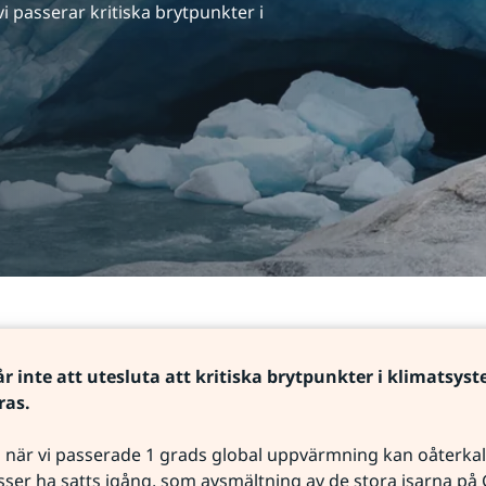
vi passerar kritiska brytpunkter i 
r inte att utesluta att kritiska brytpunkter i klimatsyst
ras.
när vi passerade 1 grads global uppvärmning kan oåterkall
ser ha satts igång, som avsmältning av de stora isarna på 