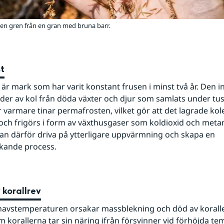
 en gren från en gran med bruna barr.
t
är mark som har varit konstant frusen i minst två år. Den in
er av kol från döda växter och djur som samlats under tuse
r varmare tinar permafrosten, vilket gör att det lagrade kole
och frigörs i form av växthusgaser som koldioxid och metan.
an därför driva på ytterligare uppvärmning och skapa en 
rkande process.
 korallrev
avstemperaturen orsakar massblekning och död av koraller
m korallerna tar sin näring ifrån försvinner vid förhöjda tem