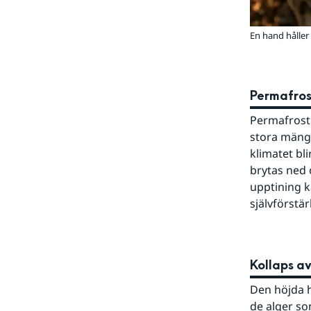
En hand håller
Permafros
Permafrost 
stora mängd
klimatet bli
brytas ned 
upptining k
självförstä
Kollaps av
Den höjda h
de alger so