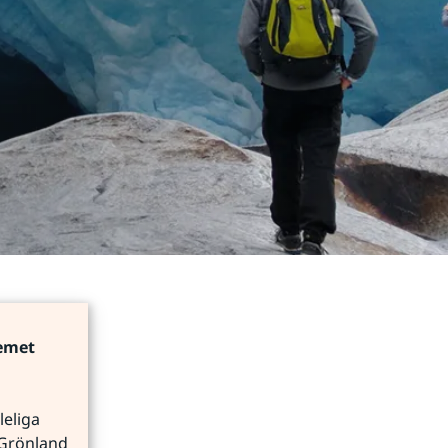
emet 
eliga 
Grönland 