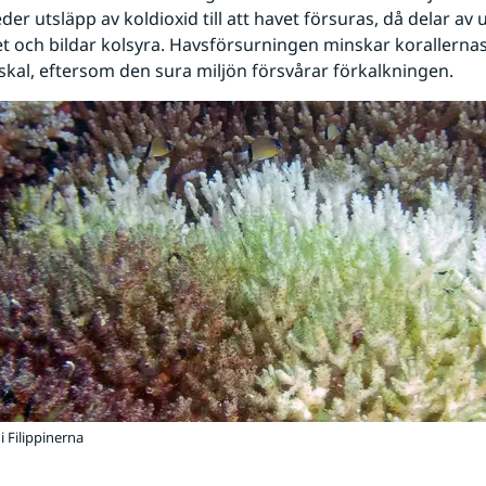
der utsläpp av koldioxid till att havet försuras, då delar av 
t och bildar kolsyra. Havsförsurningen minskar korallernas
skal, eftersom den sura miljön försvårar förkalkningen.
i Filippinerna