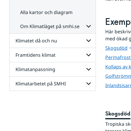
Alla kartor och diagram
Exempe
Om Klimatläget på smhi.se
Här beskriv
med ökad g
Klimatet då och nu
Undersidor
för
Skogsdöd
Om
Framtidens klimat
Undersidor
Klimatläget
Permafrost
för
på
Klimatet
Kollaps av 
smhi.se
Klimatanpassning
Undersidor
då
för
Golfström
och
Framtidens
nu
Klimatarbetet på SMHI
Undersidor
Inlandsisar
klimat
för
Klimatanpassning
Undersidor
för
Klimatarbetet
Skogsdöd
på
SMHI
Tropiska sk