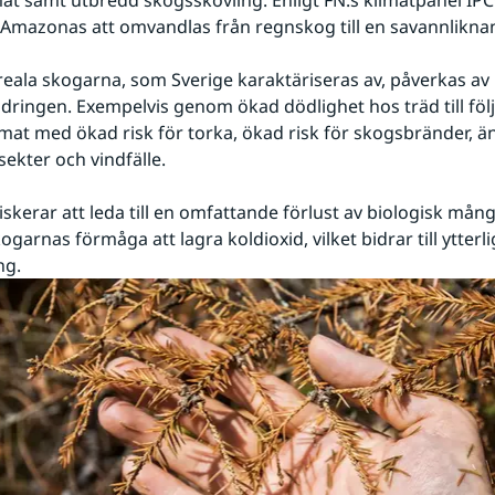
mat samt utbredd skogsskövling. Enligt FN:s klimatpanel IPCC
Amazonas att omvandlas från regnskog till en savannliknan
eala skogarna, som Sverige karaktäriseras av, påverkas av 
dringen. Exempelvis genom ökad dödlighet hos träd till följd
mat med ökad risk för torka, ökad risk för skogsbränder, än
sekter och vindfälle.
skerar att leda till en omfattande förlust av biologisk mång
garnas förmåga att lagra koldioxid, vilket bidrar till ytterli
ng.