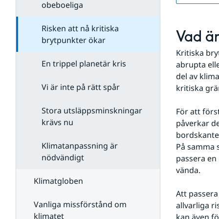
obeboeliga
Risken att nå kritiska
Vad är
brytpunkter ökar
Kritiska br
En trippel planetär kris
abrupta ell
del av klima
Vi är inte på rätt spår
kritiska grä
Stora utsläppsminskningar
För att för
krävs nu
påverkar de
bordskanten 
Klimatanpassning är
På samma sä
nödvändigt
passera en 
vända.
Klimatgloben
Att passera
Vanliga missförstånd om
allvarliga 
klimatet
kan även f