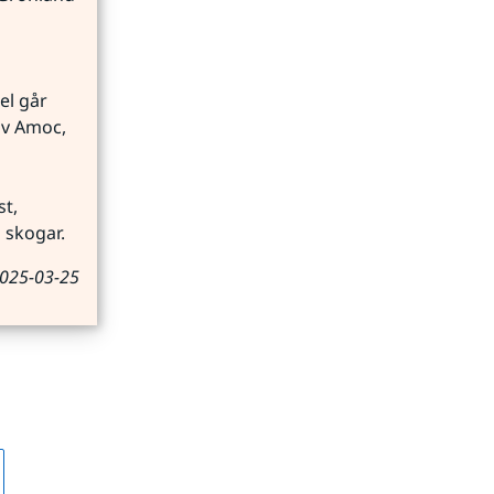
l går 
av Amoc, 
t, 
 skogar.
2025-03-25