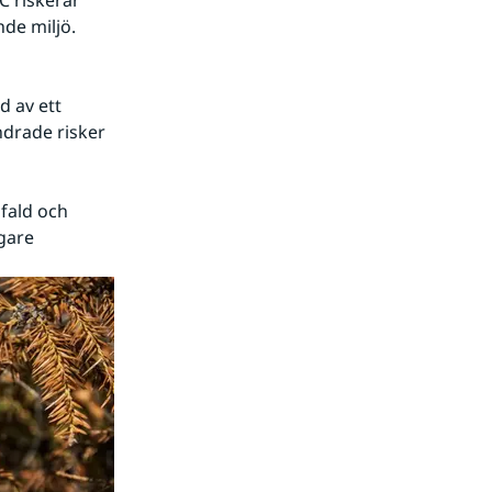
 riskerar 
de miljö.
 av ett 
drade risker 
fald och 
gare 