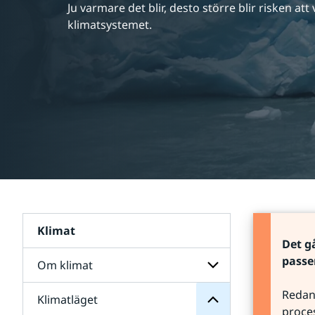
Ju varmare det blir, desto större blir risken att 
klimatsystemet.
Klimat
Klimatläget
Det gå
för
passe
Undersidor
Om klimat
klimatläget
om
fakta
Redan 
Klimatläget
Undersidor
Viktig
proces