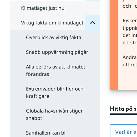
för
för
Om
och i 
Undersidor
Klimatläget just nu
klimat
Risken
Viktig fakta om klimatläget
tippni
det in
Överblick av viktig fakta
ett st
Snabb uppvärmning pågår
Andra 
utbre
Alla berörs av att klimatet
förändras
Extremväder blir fler och
kraftigare
Hitta på 
Globala havsnivån stiger
snabbt
Vad är e
Samhällen kan bli