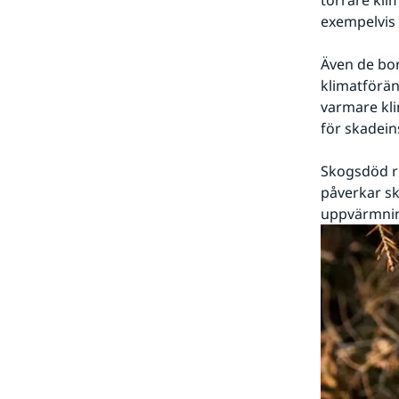
torrare kli
exempelvis 
Även de bor
klimatförän
varmare kli
för skadein
Skogsdöd ri
påverkar sko
uppvärmni