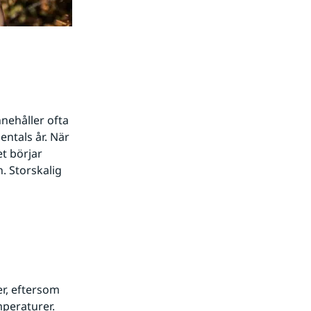
nehåller ofta 
ntals år. När 
t börjar 
 Storskalig 
, eftersom 
peraturer. 