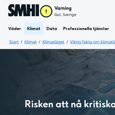
Hoppa till sidans innehåll
Varning
Gul, Sverige
Väder
Klimat
Data
Professionella tjänster
Start
Klimat
Klimatläget
Viktig fakta om klimatl
Huvudinnehåll
Risken att nå kritisk