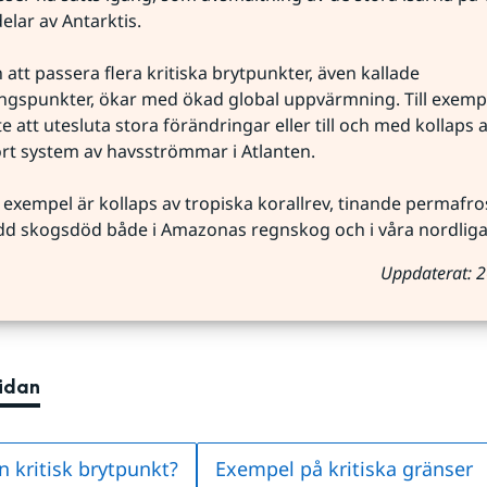
delar av Antarktis.
 att passera flera kritiska brytpunkter, även kallade 
ngspunkter, ökar med ökad global uppvärmning. Till exempe
te att utesluta stora förändringar eller till och med kollaps 
ort system av havsströmmar i Atlanten.
exempel är kollaps av tropiska korallrev, tinande permafros
dd skogsdöd både i Amazonas regnskog och i våra nordliga
Uppdaterat: 
sidan
n kritisk brytpunkt?
Exempel på kritiska gränser