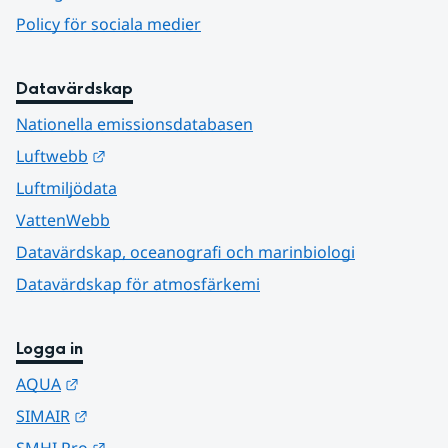
Policy för sociala medier
Datavärdskap
Nationella emissionsdatabasen
Länk till annan webbplats.
Luftwebb
Luftmiljödata
VattenWebb
Datavärdskap, oceanografi och marinbiologi
Datavärdskap för atmosfärkemi
Logga in
Länk till annan webbplats.
AQUA
Länk till annan webbplats.
SIMAIR
Länk till annan webbplats.