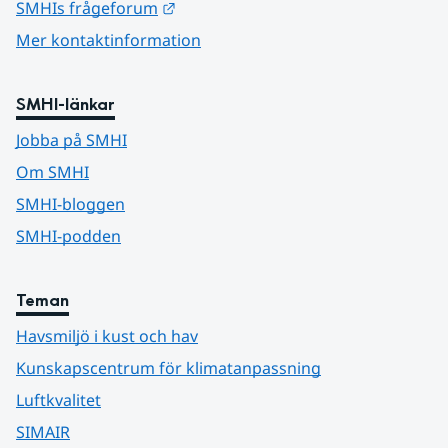
Länk till annan webbplats.
SMHIs frågeforum
Mer kontaktinformation
SMHI-länkar
Jobba på SMHI
Om SMHI
SMHI-bloggen
SMHI-podden
Teman
Havsmiljö i kust och hav
Kunskapscentrum för klimatanpassning
Luftkvalitet
SIMAIR