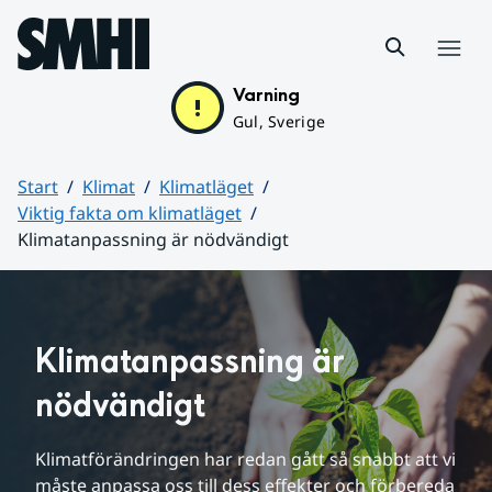
Hoppa till sidans innehåll
Meny
Varning
Gul, Sverige
Start
Klimat
Klimatläget
Viktig fakta om klimatläget
Klimatanpassning är nödvändigt
Huvudinnehåll
Klimatanpassning är 
nödvändigt
Klimatförändringen har redan gått så snabbt att vi 
måste anpassa oss till dess effekter och förbereda 