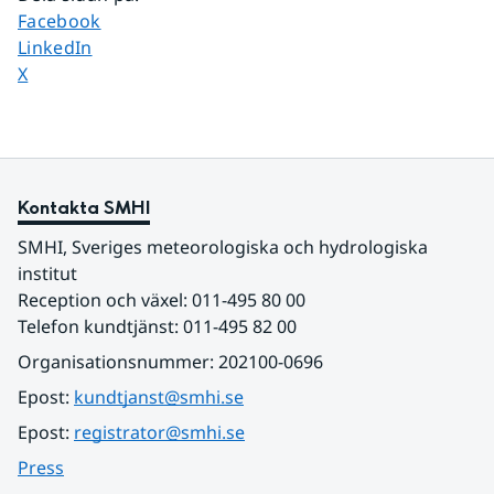
Dela sidan på
Facebook
Dela sidan på
LinkedIn
Dela sidan på
X
Kontakta SMHI
SMHI, Sveriges meteorologiska och hydrologiska 
institut
Reception och växel: 011-495 80 00
Telefon kundtjänst: 011-495 82 00
Organisationsnummer: 202100-0696
Epost: 
kundtjanst@smhi.se
Epost: 
registrator@smhi.se
Press