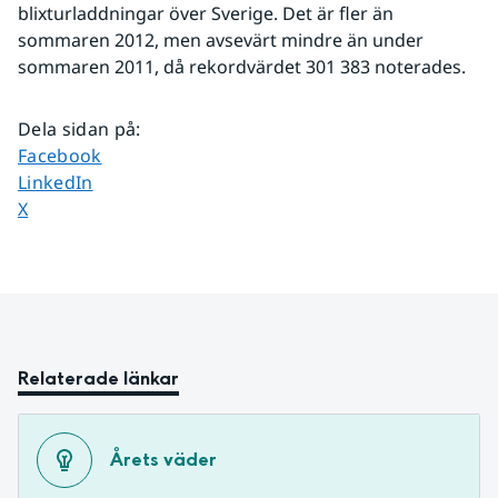
blixturladdningar över Sverige. Det är fler än 
sommaren 2012, men avsevärt mindre än under 
sommaren 2011, då rekordvärdet 301 383 noterades.
Dela sidan på
:
Dela sidan på
Facebook
Dela sidan på
LinkedIn
Dela sidan på
X
Relaterade länkar
Årets väder