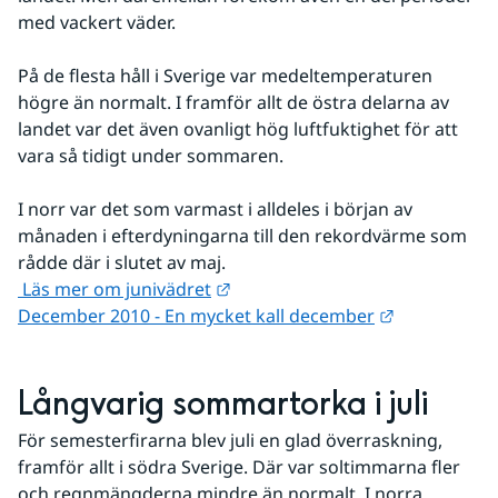
med vackert väder.
På de flesta håll i Sverige var medeltemperaturen 
högre än normalt. I framför allt de östra delarna av 
landet var det även ovanligt hög luftfuktighet för att 
vara så tidigt under sommaren.
I norr var det som varmast i alldeles i början av 
månaden i efterdyningarna till den rekordvärme som 
rådde där i slutet av maj.
Länk till annan webbplats.
 Läs mer om junivädret
Länk till an
December 2010 - En mycket kall december
Långvarig sommartorka i juli
För semesterfirarna blev juli en glad överraskning, 
framför allt i södra Sverige. Där var soltimmarna fler 
och regnmängderna mindre än normalt. I norra 