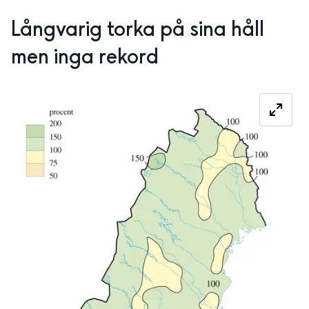
Långvarig torka på sina håll 
men inga rekord
Fö