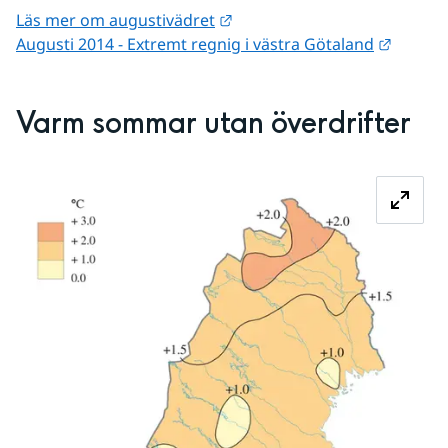
Länk till annan webbplats.
Läs mer om augustivädret
Länk ti
Augusti 2014 - Extremt regnig i västra Götaland
Varm sommar utan överdrifter
Fö