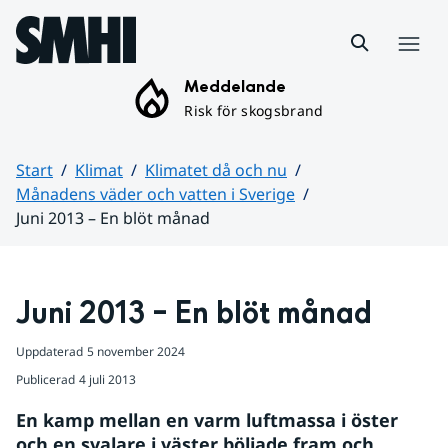
Hoppa till sidans innehåll
Meny
Meddelande
Risk för skogsbrand
Start
Klimat
Klimatet då och nu
Månadens väder och vatten i Sverige
Juni 2013 – En blöt månad
Huvudinnehåll
Juni 2013 – En blöt månad
Uppdaterad
5 november 2024
Publicerad
4 juli 2013
En kamp mellan en varm luftmassa i öster 
och en svalare i väster böljade fram och 