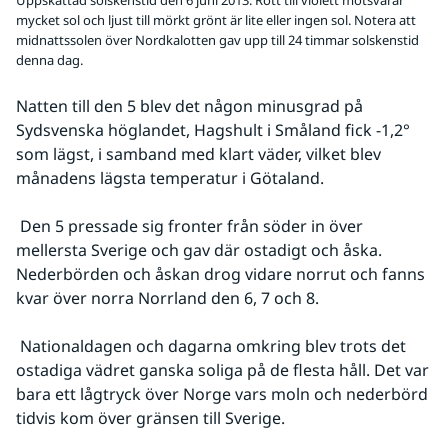
Uppskattad solskenstid den 6 juni 2013. Rött till violett motsvarar
mycket sol och ljust till mörkt grönt är lite eller ingen sol. Notera att
midnattssolen över Nordkalotten gav upp till 24 timmar solskenstid
denna dag.
Natten till den 5 blev det någon minusgrad på 
Sydsvenska höglandet, Hagshult i Småland fick -1,2° 
som lägst, i samband med klart väder, vilket blev 
månadens lägsta temperatur i Götaland.
 Den 5 pressade sig fronter från söder in över 
mellersta Sverige och gav där ostadigt och åska. 
Nederbörden och åskan drog vidare norrut och fanns 
kvar över norra Norrland den 6, 7 och 8.
 Nationaldagen och dagarna omkring blev trots det 
ostadiga vädret ganska soliga på de flesta håll. Det var 
bara ett lågtryck över Norge vars moln och nederbörd 
tidvis kom över gränsen till Sverige.