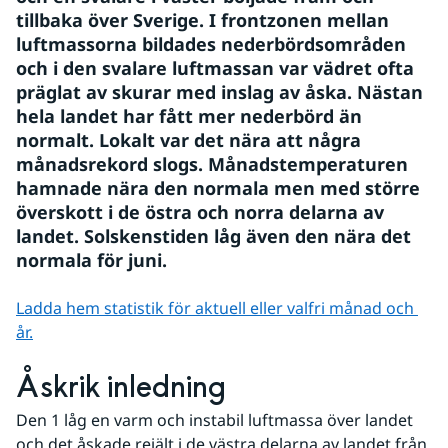
tillbaka över Sverige. I frontzonen mellan 
luftmassorna bildades nederbördsområden 
och i den svalare luftmassan var vädret ofta 
präglat av skurar med inslag av åska. Nästan 
hela landet har fått mer nederbörd än 
normalt. Lokalt var det nära att några 
månadsrekord slogs. Månadstemperaturen 
hamnade nära den normala men med större 
överskott i de östra och norra delarna av 
landet. Solskenstiden låg även den nära det 
normala för juni.
Ladda hem statistik för aktuell eller valfri månad och 
år.
Åskrik inledning
Den 1 låg en varm och instabil luftmassa över landet 
och det åskade rejält i de västra delarna av landet från 