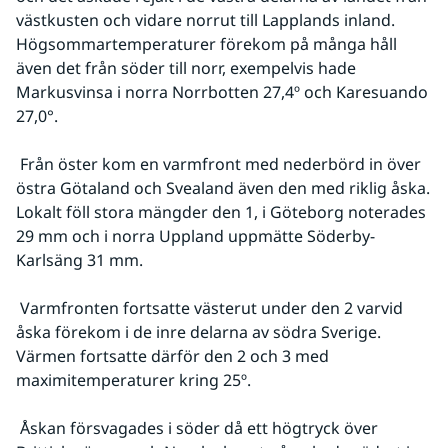
västkusten och vidare norrut till Lapplands inland. 
Högsommartemperaturer förekom på många håll 
även det från söder till norr, exempelvis hade 
Markusvinsa i norra Norrbotten 27,4º och Karesuando 
27,0°. 
 Från öster kom en varmfront med nederbörd in över 
östra Götaland och Svealand även den med riklig åska. 
Lokalt föll stora mängder den 1, i Göteborg noterades 
29 mm och i norra Uppland uppmätte Söderby-
Karlsäng 31 mm.
 Varmfronten fortsatte västerut under den 2 varvid 
åska förekom i de inre delarna av södra Sverige. 
Värmen fortsatte därför den 2 och 3 med 
maximitemperaturer kring 25º.
 Åskan försvagades i söder då ett högtryck över 