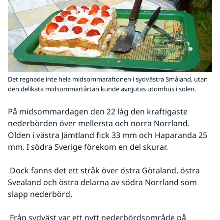
Det regnade inte hela midsommaraftonen i sydvästra Småland, utan
den delikata midsommartårtan kunde avnjutas utomhus i solen.
På midsommardagen den 22 låg den kraftigaste 
nederbörden över mellersta och norra Norrland. 
Olden i västra Jämtland fick 33 mm och Haparanda 25 
mm. I södra Sverige förekom en del skurar.
 Dock fanns det ett stråk över östra Götaland, östra 
Svealand och östra delarna av södra Norrland som 
slapp nederbörd.
 Från sydväst var ett nytt nederbördsområde på 