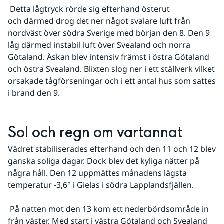
 Detta lågtryck rörde sig efterhand österut 
och därmed drog det ner något svalare luft från 
nordväst över södra Sverige med början den 8. Den 9 
låg därmed instabil luft över Svealand och norra 
Götaland. Åskan blev intensiv främst i östra Götaland 
och östra Svealand. Blixten slog ner i ett ställverk vilket 
orsakade tågförseningar och i ett antal hus som sattes 
i brand den 9.
Sol och regn om vartannat
Vädret stabiliserades efterhand och den 11 och 12 blev 
ganska soliga dagar. Dock blev det kyliga nätter på 
några håll. Den 12 uppmättes månadens lägsta 
temperatur -3,6° i Gielas i södra Lapplandsfjällen.
 På natten mot den 13 kom ett nederbördsområde in 
från väster. Med start i västra Götaland och Svealand 