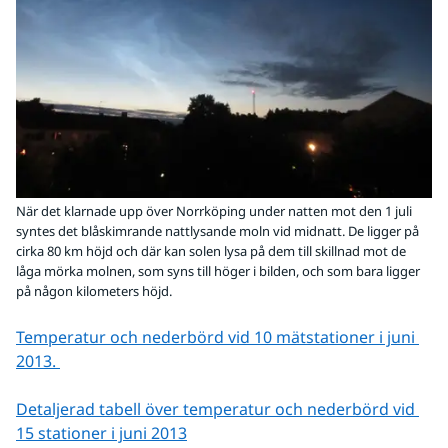
När det klarnade upp över Norrköping under natten mot den 1 juli
syntes det blåskimrande nattlysande moln vid midnatt. De ligger på
cirka 80 km höjd och där kan solen lysa på dem till skillnad mot de
låga mörka molnen, som syns till höger i bilden, och som bara ligger
på någon kilometers höjd.
Temperatur och nederbörd vid 10 mätstationer i juni 
2013. 
Detaljerad tabell över temperatur och nederbörd vid 
15 stationer i juni 2013