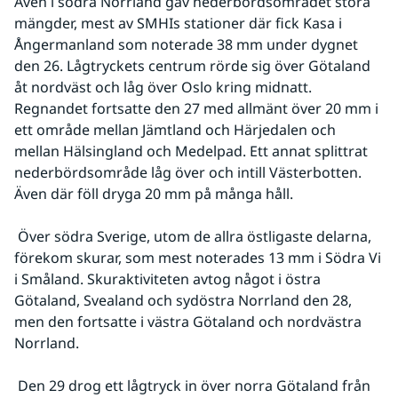
Även i södra Norrland gav nederbördsområdet stora 
mängder, mest av SMHIs stationer där fick Kasa i 
Ångermanland som noterade 38 mm under dygnet 
den 26. Lågtryckets centrum rörde sig över Götaland 
åt nordväst och låg över Oslo kring midnatt. 
Regnandet fortsatte den 27 med allmänt över 20 mm i 
ett område mellan Jämtland och Härjedalen och 
mellan Hälsingland och Medelpad. Ett annat splittrat 
nederbördsområde låg över och intill Västerbotten. 
Även där föll dryga 20 mm på många håll.
 Över södra Sverige, utom de allra östligaste delarna, 
förekom skurar, som mest noterades 13 mm i Södra Vi 
i Småland. Skuraktiviteten avtog något i östra 
Götaland, Svealand och sydöstra Norrland den 28, 
men den fortsatte i västra Götaland och nordvästra 
Norrland.
 Den 29 drog ett lågtryck in över norra Götaland från 