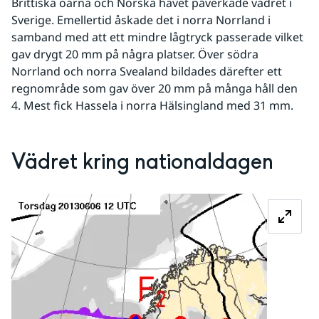
Brittiska öarna och Norska havet påverkade vädret i 
Sverige. Emellertid åskade det i norra Norrland i 
samband med att ett mindre lågtryck passerade vilket 
gav drygt 20 mm på några platser. Över södra 
Norrland och norra Svealand bildades därefter ett 
regnområde som gav över 20 mm på många håll den 
4. Mest fick Hassela i norra Hälsingland med 31 mm.
Vädret kring nationaldagen
Förstora 