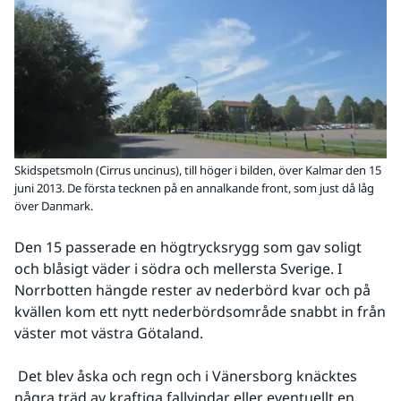
Skidspetsmoln (Cirrus uncinus), till höger i bilden, över Kalmar den 15
juni 2013. De första tecknen på en annalkande front, som just då låg
över Danmark.
Den 15 passerade en högtrycksrygg som gav soligt 
och blåsigt väder i södra och mellersta Sverige. I 
Norrbotten hängde rester av nederbörd kvar och på 
kvällen kom ett nytt nederbördsområde snabbt in från 
väster mot västra Götaland.
 Det blev åska och regn och i Vänersborg knäcktes 
några träd av kraftiga fallvindar eller eventuellt en 