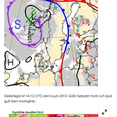
Väderläget kl 14 (12 UTC) den 6 juni 2013. Grått betyder moln och ljust
gult liten molnighet.
Fö