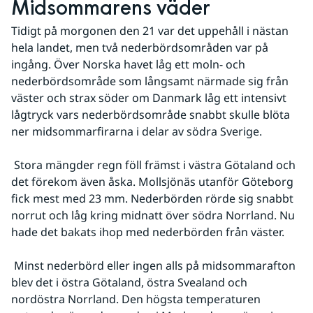
Midsommarens väder
Tidigt på morgonen den 21 var det uppehåll i nästan 
hela landet, men två nederbördsområden var på 
ingång. Över Norska havet låg ett moln- och 
nederbördsområde som långsamt närmade sig från 
väster och strax söder om Danmark låg ett intensivt 
lågtryck vars nederbördsområde snabbt skulle blöta 
ner midsommarfirarna i delar av södra Sverige.
 Stora mängder regn föll främst i västra Götaland och 
det förekom även åska. Mollsjönäs utanför Göteborg 
fick mest med 23 mm. Nederbörden rörde sig snabbt 
norrut och låg kring midnatt över södra Norrland. Nu 
hade det bakats ihop med nederbörden från väster.
 Minst nederbörd eller ingen alls på midsommarafton 
blev det i östra Götaland, östra Svealand och 
nordöstra Norrland. Den högsta temperaturen 