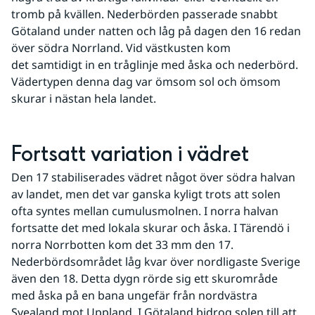
tromb på kvällen. Nederbörden passerade snabbt 
Götaland under natten och låg på dagen den 16 redan 
över södra Norrland. Vid västkusten kom 
det samtidigt in en tråglinje med åska och nederbörd. 
Vädertypen denna dag var ömsom sol och ömsom 
skurar i nästan hela landet.
Fortsatt variation i vädret
Den 17 stabiliserades vädret något över södra halvan 
av landet, men det var ganska kyligt trots att solen 
ofta syntes mellan cumulusmolnen. I norra halvan 
fortsatte det med lokala skurar och åska. I Tärendö i 
norra Norrbotten kom det 33 mm den 17. 
Nederbördsområdet låg kvar över nordligaste Sverige 
även den 18. Detta dygn rörde sig ett skurområde 
med åska på en bana ungefär från nordvästra 
Svealand mot Uppland. I Götaland bidrog solen till att 