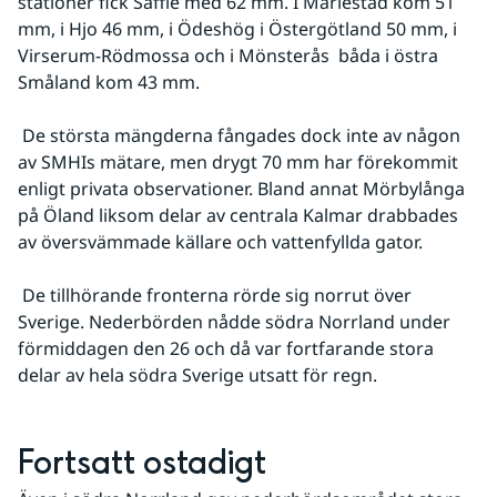
stationer fick Säffle med 62 mm. I Mariestad kom 51 
mm, i Hjo 46 mm, i Ödeshög i Östergötland 50 mm, i 
Virserum-Rödmossa och i Mönsterås  båda i östra 
Småland kom 43 mm.
 De största mängderna fångades dock inte av någon 
av SMHIs mätare, men drygt 70 mm har förekommit 
enligt privata observationer. Bland annat Mörbylånga 
på Öland liksom delar av centrala Kalmar drabbades 
av översvämmade källare och vattenfyllda gator.
 De tillhörande fronterna rörde sig norrut över 
Sverige. Nederbörden nådde södra Norrland under 
förmiddagen den 26 och då var fortfarande stora 
delar av hela södra Sverige utsatt för regn.
Fortsatt ostadigt