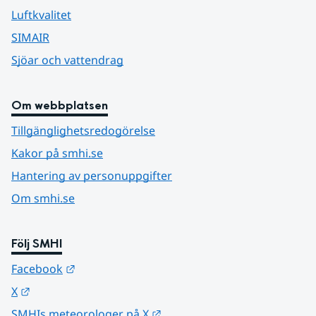
Luftkvalitet
SIMAIR
Sjöar och vattendrag
Om webbplatsen
Tillgänglighetsredogörelse
Kakor på smhi.se
Hantering av personuppgifter
Om smhi.se
Följ SMHI
Länk till annan webbplats.
Facebook
Länk till annan webbplats.
X
Länk till annan webbplats.
SMHIs meteorologer på X