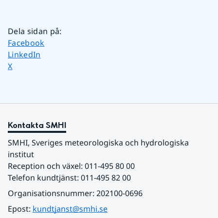
Dela sidan på
:
Dela sidan på
Facebook
Dela sidan på
LinkedIn
Dela sidan på
X
Kontakta SMHI
SMHI, Sveriges meteorologiska och hydrologiska 
institut
Reception och växel: 011-495 80 00
Telefon kundtjänst: 011-495 82 00
Organisationsnummer: 202100-0696
Epost: 
kundtjanst@smhi.se