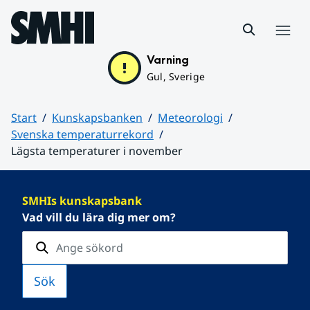
Hoppa till sidans innehåll
Meny
Varning
Gul, Sverige
Start
Kunskapsbanken
Meteorologi
Svenska temperaturrekord
Lägsta temperaturer i november
Huvudinnehåll
SMHIs kunskapsbank
Vad vill du lära dig mer om?