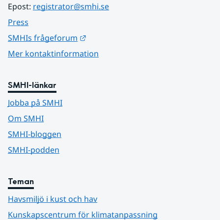
Epost: 
registrator@smhi.se
Press
Länk till annan webbplats.
SMHIs frågeforum
Mer kontaktinformation
SMHI-länkar
Jobba på SMHI
Om SMHI
SMHI-bloggen
SMHI-podden
Teman
Havsmiljö i kust och hav
Kunskapscentrum för klimatanpassning