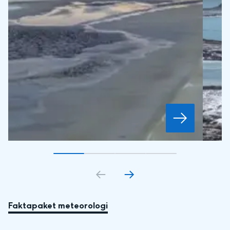
Gå till bildkort
Gå till bildkort
1
Gå till bildkort
2
Gå till bildkort
3
4
Faktapaket meteorologi