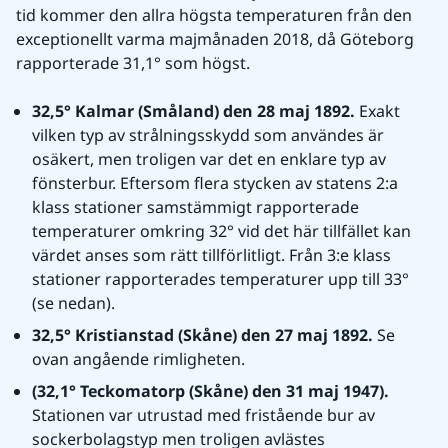
tid kommer den allra högsta temperaturen från den 
exceptionellt varma majmånaden 2018, då Göteborg 
rapporterade 31,1° som högst.
32,5° Kalmar (Småland) den 28 maj 1892. 
Exakt 
vilken typ av strålningsskydd som användes är 
osäkert, men troligen var det en enklare typ av 
fönsterbur. Eftersom flera stycken av statens 2:a 
klass stationer samstämmigt rapporterade 
temperaturer omkring 32° vid det här tillfället kan 
värdet anses som rätt tillförlitligt. Från 3:e klass 
stationer rapporterades temperaturer upp till 33° 
(se nedan).
32,5° Kristianstad (Skåne) den 27 maj 1892. 
Se 
ovan angående rimligheten.
(32,1° Teckomatorp (Skåne) den 31 maj 1947). 
Stationen var utrustad med fristående bur av 
sockerbolagstyp men troligen avlästes 