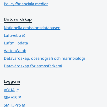
Policy för sociala medier
Datavärdskap
Nationella emissionsdatabasen
Länk till annan webbplats.
Luftwebb
Luftmiljödata
VattenWebb
Datavärdskap, oceanografi och marinbiologi
Datavärdskap för atmosfärkemi
Logga in
Länk till annan webbplats.
AQUA
Länk till annan webbplats.
SIMAIR
Länk till annan webbplats.
SMHI Pro