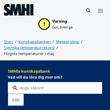
Hoppa till sidans innehåll
Meny
Varning
Gul, Sverige
Start
Kunskapsbanken
Meteorologi
Svenska temperaturrekord
Högsta temperaturer i maj
Huvudinnehåll
SMHIs kunskapsbank
Vad vill du lära dig mer om?