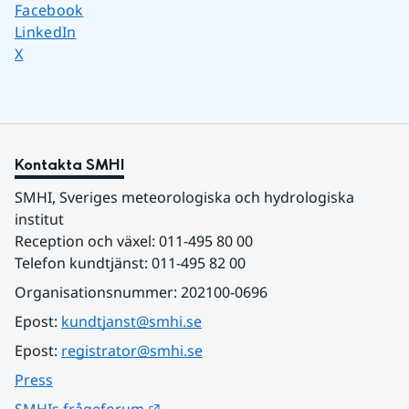
Dela sidan på
Facebook
Dela sidan på
LinkedIn
Dela sidan på
X
Kontakta SMHI
SMHI, Sveriges meteorologiska och hydrologiska 
institut
Reception och växel: 011-495 80 00
Telefon kundtjänst: 011-495 82 00
Organisationsnummer: 202100-0696
Epost: 
kundtjanst@smhi.se
Epost: 
registrator@smhi.se
Press
Länk till annan webbplats.
SMHIs frågeforum