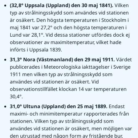
(32,8° Uppsala (Uppland) den 30 maj 1841). 
Vilken 
typ av strålningsskydd som användes vid stationen 
är osäkert. Den högsta temperaturen i Stockholm i 
maj 1841 var 27,2° och den högsta temperaturen i 
Lund var 28,1°. Vid dessa stationer utfördes dock ej 
observationer av maximitemperatur, vilket hade 
införts i Uppsala 1839.
31,3° Nora (Västmanland) den 29 maj 1911. 
Värdet 
publicerades i Meteorologiska iakttagelser i Sverige 
1911 men vilken typ av strålningsskydd som 
användes vid stationen är osäkert. Vid 
observationstillfället klockan 14 var temperaturen 
30,4°.
31,0° Ultuna (Uppland) den 25 maj 1889. 
Endast 
maximi- och minimitemperatur rapporterades från 
stationen. Vilken typ av strålningsskydd som 
användes vid stationen är osäkert, men möjligen var 
den utrustad med någon form av fristående bur.