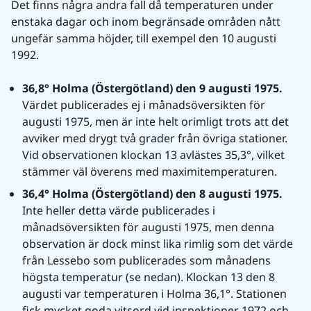
Det finns några andra fall då temperaturen under 
enstaka dagar och inom begränsade områden nått 
ungefär samma höjder, till exempel den 10 augusti 
1992.
36,8° Holma (Östergötland) den 9 augusti 1975. 
Värdet publicerades ej i månadsöversikten för 
augusti 1975, men är inte helt orimligt trots att det 
avviker med drygt två grader från övriga stationer. 
Vid observationen klockan 13 avlästes 35,3°, vilket 
stämmer väl överens med maximitemperaturen.
36,4° Holma (Östergötland) den 8 augusti 1975. 
Inte heller detta värde publicerades i 
månadsöversikten för augusti 1975, men denna 
observation är dock minst lika rimlig som det värde 
från Lessebo som publicerades som månadens 
högsta temperatur (se nedan). Klockan 13 den 8 
augusti var temperaturen i Holma 36,1°. Stationen 
fick mycket goda vitsord vid inspektioner 1972 och 