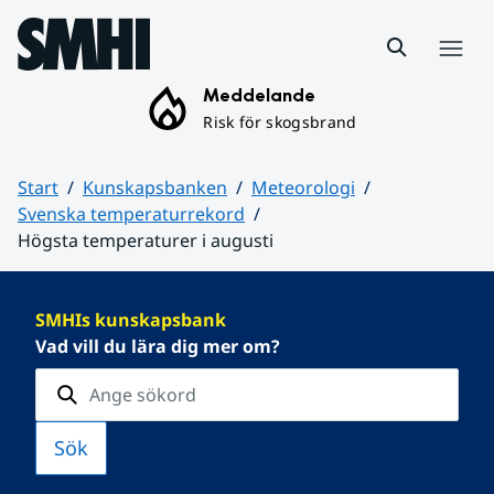
Hoppa till sidans innehåll
Meny
Meddelande
Risk för skogsbrand
Start
Kunskapsbanken
Meteorologi
Svenska temperaturrekord
Högsta temperaturer i augusti
Huvudinnehåll
SMHIs kunskapsbank
Vad vill du lära dig mer om?