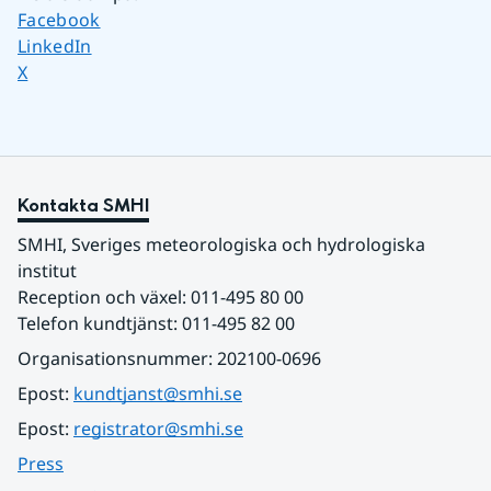
Dela sidan på
Facebook
Dela sidan på
LinkedIn
Dela sidan på
X
Kontakta SMHI
SMHI, Sveriges meteorologiska och hydrologiska 
institut
Reception och växel: 011-495 80 00
Telefon kundtjänst: 011-495 82 00
Organisationsnummer: 202100-0696
Epost: 
kundtjanst@smhi.se
Epost: 
registrator@smhi.se
Press