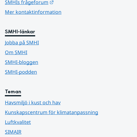
Länk till annan webbplats.
SMHIs frågeforum
Mer kontaktinformation
SMHI-länkar
Jobba på SMHI
Om SMHI
SMHI-bloggen
SMHI-podden
Teman
Havsmiljö i kust och hav
Kunskapscentrum för klimatanpassning
Luftkvalitet
SIMAIR