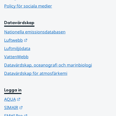
Policy för sociala medier
Datavärdskap
Nationella emissionsdatabasen
Länk till annan webbplats.
Luftwebb
Luftmiljödata
VattenWebb
Datavärdskap, oceanografi och marinbiologi
Datavärdskap för atmosfärkemi
Logga in
Länk till annan webbplats.
AQUA
Länk till annan webbplats.
SIMAIR
Länk till annan webbplats.
SMHI Pro