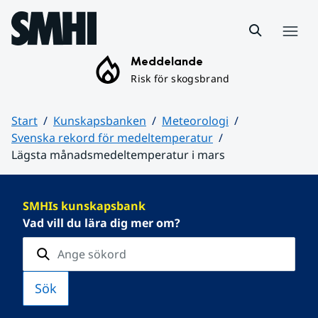
Hoppa till sidans innehåll
Meny
Meddelande
Risk för skogsbrand
Start
Kunskapsbanken
Meteorologi
Svenska rekord för medeltemperatur
Lägsta månadsmedeltemperatur i mars
Huvudinnehåll
SMHIs kunskapsbank
Vad vill du lära dig mer om?