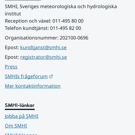
SMHI, Sveriges meteorologiska och hydrologiska 
institut
Reception och växel: 011-495 80 00
Telefon kundtjänst: 011-495 82 00
Organisationsnummer: 202100-0696
Epost: 
kundtjanst@smhi.se
Epost: 
registrator@smhi.se
Press
Länk till annan webbplats.
SMHIs frågeforum
Mer kontaktinformation
SMHI-länkar
Jobba på SMHI
Om SMHI