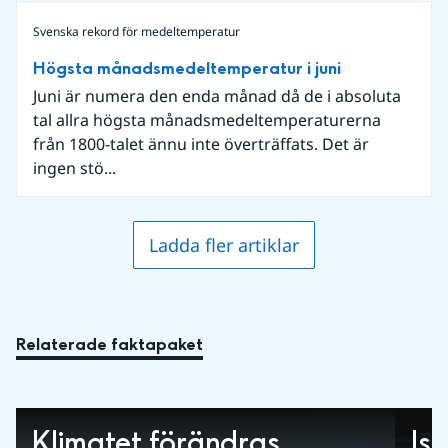
Svenska rekord för medeltemperatur
Högsta månadsmedeltemperatur i juni
Juni är numera den enda månad då de i absoluta
tal allra högsta månadsmedeltemperaturerna
från 1800-talet ännu inte överträffats. Det är
ingen stö...
Ladda fler artiklar
Relaterade faktapaket
Klimatet förändras
Is 