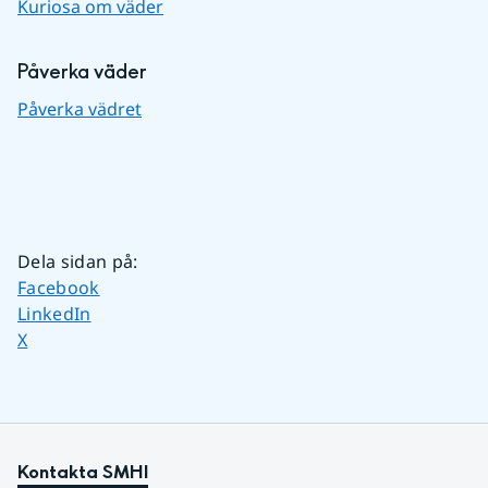
Kuriosa om väder
Påverka väder
Påverka vädret
Dela sidan på
:
Dela sidan på
Facebook
Dela sidan på
LinkedIn
Dela sidan på
X
Kontakta SMHI