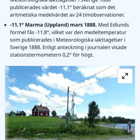
publicerades värdet -11,1° beräknat som det 
aritmetiska medelvärdet av 24 timobservationer.
-11,1° Marma (Uppland) mars 1888.
 Med Edlunds 
formel fås -11,8°, vilket var den medeltemperatur 
som publicerades i Meteorologiska iakttagelser i 
Sverige 1888. Enligt anteckning i journalen visade 
stationstermometern 0,2° för högt.
Fö