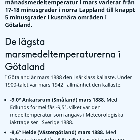
månadsmedeltemperatur i mars varierar från 
17-18 minusgrader i norra Lappland till knappt 
5 minusgrader i kustnära områden i 
Götaland.
De lägsta 
marsmedeltemperaturerna i 
Götaland
I Götaland är mars 1888 den i särklass kallaste. Under 
1900-talet var mars 1942 i allmänhet den kallaste.
-9,0° Ankarsrum (Småland) mars 1888. 
Med 
Edlunds formel fås -9,5°, vilket var den 
medeltemperatur som angavs i Meteorologiska 
iakttagelser i Sverige 1888.
-8,6° Helde (Västergötland) mars 1888. 
Med 
Edlunds formel fås -8,8°, vilket var det värde som 