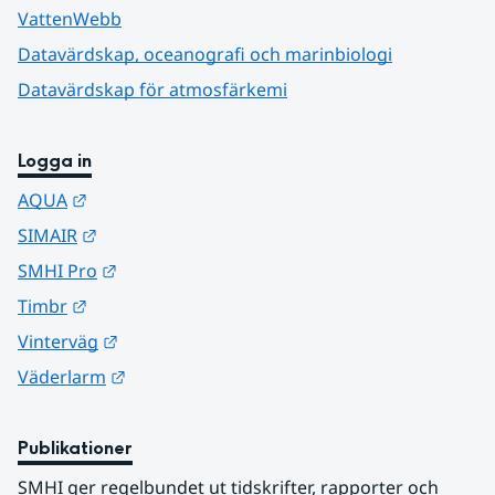
VattenWebb
Datavärdskap, oceanografi och marinbiologi
Datavärdskap för atmosfärkemi
Logga in
Länk till annan webbplats.
AQUA
Länk till annan webbplats.
SIMAIR
Länk till annan webbplats.
SMHI Pro
Länk till annan webbplats.
Timbr
Länk till annan webbplats.
Vinterväg
Länk till annan webbplats.
Väderlarm
Publikationer
SMHI ger regelbundet ut tidskrifter, rapporter och 