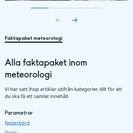
Gå till bildkort
Gå till bildkort
1
Gå till bildkort
2
Gå till bildkort
3
4
Faktapaket meteorologi
Alla faktapaket inom 
meteorologi
Vi har satt ihop artiklar utifrån kategorier. Allt för att 
du ska få ett samlat innehåll.
Parametrar
Nederbörd
Ozon