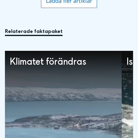
Ladda fler artiklar
Relaterade faktapaket
Klimatet förändras
Is 