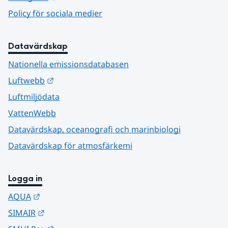
Policy för sociala medier
Datavärdskap
Nationella emissionsdatabasen
Länk till annan webbplats.
Luftwebb
Luftmiljödata
VattenWebb
Datavärdskap, oceanografi och marinbiologi
Datavärdskap för atmosfärkemi
Logga in
Länk till annan webbplats.
AQUA
Länk till annan webbplats.
SIMAIR