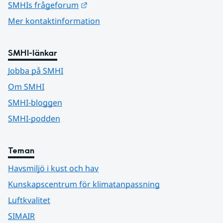
Länk till annan webbplats.
SMHIs frågeforum
Mer kontaktinformation
SMHI-länkar
Jobba på SMHI
Om SMHI
SMHI-bloggen
SMHI-podden
Teman
Havsmiljö i kust och hav
Kunskapscentrum för klimatanpassning
Luftkvalitet
SIMAIR