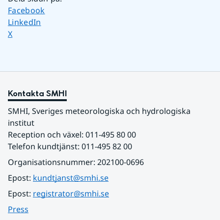
Dela sidan på
Facebook
Dela sidan på
LinkedIn
Dela sidan på
X
Kontakta SMHI
SMHI, Sveriges meteorologiska och hydrologiska 
institut
Reception och växel: 011-495 80 00
Telefon kundtjänst: 011-495 82 00
Organisationsnummer: 202100-0696
Epost: 
kundtjanst@smhi.se
Epost: 
registrator@smhi.se
Press