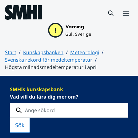
Hoppa till sidans innehåll
Meny
Varning
Gul, Sverige
Start
Kunskapsbanken
Meteorologi
Svenska rekord för medeltemperatur
Högsta månadsmedeltemperatur i april
Huvudinnehåll
SMHIs kunskapsbank
Vad vill du lära dig mer om?