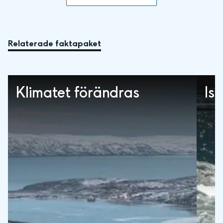
Relaterade faktapaket
Klimatet förändras
Is 