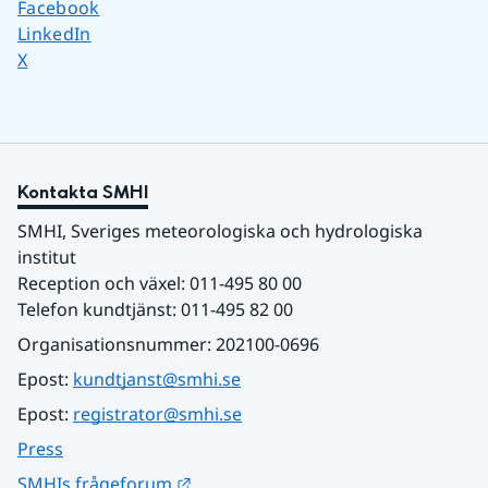
Dela sidan på
Facebook
Dela sidan på
LinkedIn
Dela sidan på
X
Kontakta SMHI
SMHI, Sveriges meteorologiska och hydrologiska 
institut
Reception och växel: 011-495 80 00
Telefon kundtjänst: 011-495 82 00
Organisationsnummer: 202100-0696
Epost: 
kundtjanst@smhi.se
Epost: 
registrator@smhi.se
Press
Länk till annan webbplats.
SMHIs frågeforum