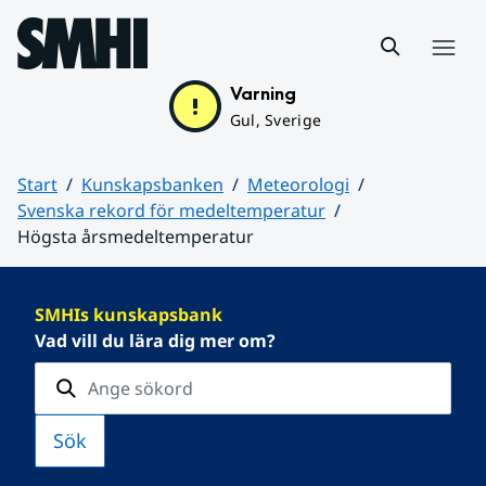
Hoppa till sidans innehåll
Meny
Varning
Gul, Sverige
Start
Kunskapsbanken
Meteorologi
Svenska rekord för medeltemperatur
Högsta årsmedeltemperatur
Huvudinnehåll
SMHIs kunskapsbank
Vad vill du lära dig mer om?