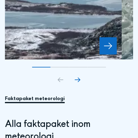
Gå till bildkort
Gå till bildkort
1
Gå till bildkort
2
Gå till bildkort
3
4
Faktapaket meteorologi
Alla faktapaket inom 
meteorologi