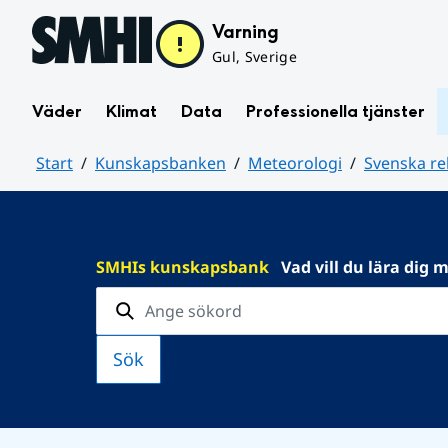
Hoppa till sidans innehåll
Varning
Gul, Sverige
Väder
Klimat
Data
Professionella tjänster
Start
Kunskapsbanken
Meteorologi
Svenska re
Huvudinnehåll
SMHIs kunskapsbank
Vad vill du lära dig 