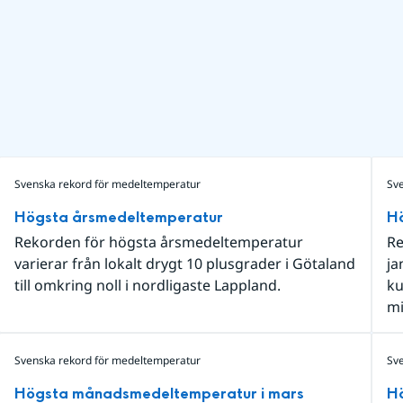
Svenska rekord för medeltemperatur
Sv
Högsta årsmedeltemperatur
H
Rekorden för högsta årsmedeltemperatur
Re
varierar från lokalt drygt 10 plusgrader i Götaland
ja
till omkring noll i nordligaste Lappland.
ku
mi
Svenska rekord för medeltemperatur
Sv
Högsta månadsmedeltemperatur i mars
H