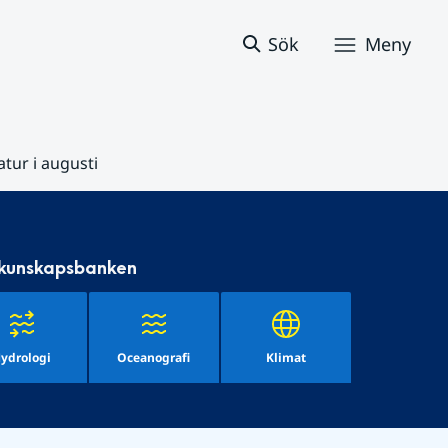
Sök
Meny
ur i augusti
 kunskapsbanken
ydrologi
Oceanografi
Klimat