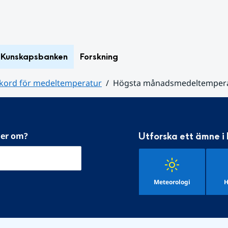
Kunskapsbanken
Forskning
kord för medeltemperatur
Högsta månadsmedeltemperat
mer om?
Utforska ett ämne i
Meteorologi
H