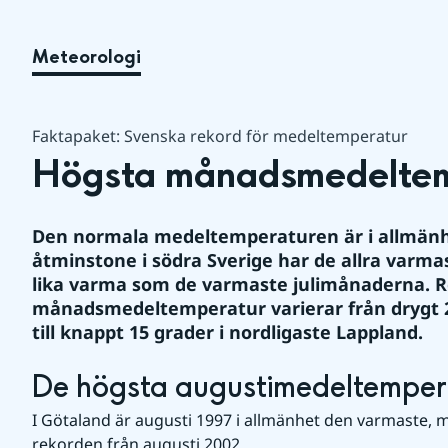
Meteorologi
Faktapaket: Svenska rekord för medeltemperatur
Högsta månadsmedeltemp
Den normala medeltemperaturen är i allmänhet l
åtminstone i södra Sverige har de allra varm
lika varma som de varmaste julimånaderna. R
månadsmedeltemperatur varierar från drygt 20
till knappt 15 grader i nordligaste Lappland.
De högsta augustimedeltemper
I Götaland är augusti 1997 i allmänhet den varmaste, me
rekorden från augusti 2002.