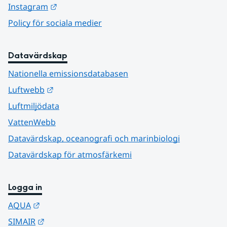
Länk till annan webbplats.
Instagram
Policy för sociala medier
Datavärdskap
Nationella emissionsdatabasen
Länk till annan webbplats.
Luftwebb
Luftmiljödata
VattenWebb
Datavärdskap, oceanografi och marinbiologi
Datavärdskap för atmosfärkemi
Logga in
Länk till annan webbplats.
AQUA
Länk till annan webbplats.
SIMAIR