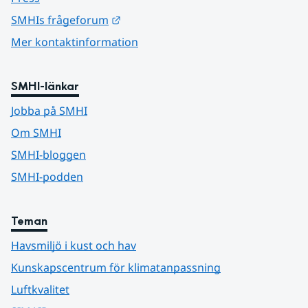
Länk till annan webbplats.
SMHIs frågeforum
Mer kontaktinformation
SMHI-länkar
Jobba på SMHI
Om SMHI
SMHI-bloggen
SMHI-podden
Teman
Havsmiljö i kust och hav
Kunskapscentrum för klimatanpassning
Luftkvalitet