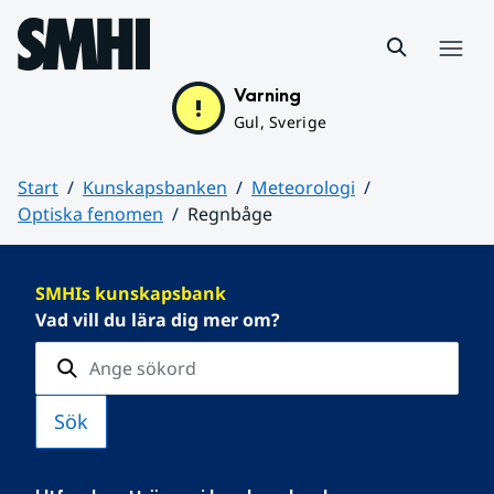
Hoppa till sidans innehåll
Meny
Varning
Gul, Sverige
Start
Kunskapsbanken
Meteorologi
Optiska fenomen
Regnbåge
Huvudinnehåll
SMHIs kunskapsbank
Vad vill du lära dig mer om?