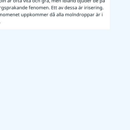
ln är ofta vita och grå, men ibland bjuder de på
rgsprakande fenomen. Ett av dessa är irisering.
nomenet uppkommer då alla molndroppar är i
.