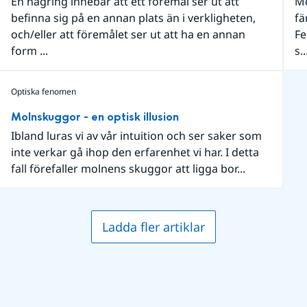
En hägring innebär att ett föremål ser ut att
Mo
befinna sig på en annan plats än i verkligheten,
fä
och/eller att föremålet ser ut att ha en annan
Fe
form ...
s..
Optiska fenomen
Molnskuggor - en optisk illusion
Ibland luras vi av vår intuition och ser saker som
inte verkar gå ihop den erfarenhet vi har. I detta
fall förefaller molnens skuggor att ligga bor...
Ladda fler artiklar