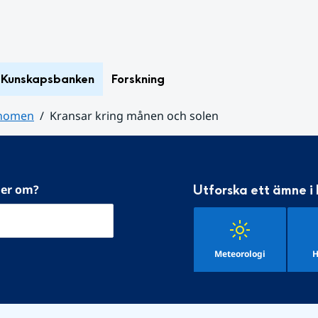
Kunskapsbanken
Forskning
enomen
Kransar kring månen och solen
mer om?
Utforska ett ämne i
Meteorologi
H