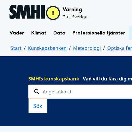
Hoppa till sidans innehåll
Varning
Gul, Sverige
Väder
Klimat
Data
Professionella tjänster
Start
Kunskapsbanken
Meteorologi
Optiska f
Huvudinnehåll
SMHIs kunskapsbank
Vad vill du lära dig 