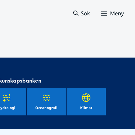
Sök
Meny
 kunskapsbanken
ydrologi
Oceanografi
Klimat