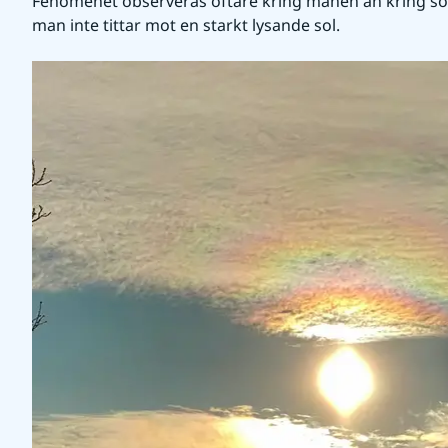
Fenomenet observeras oftare kring månen än kring sol
man inte tittar mot en starkt lysande sol.