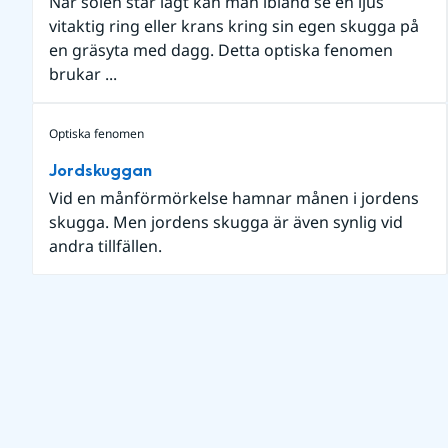
När solen står lågt kan man ibland se en ljus
vitaktig ring eller krans kring sin egen skugga på
en gräsyta med dagg. Detta optiska fenomen
brukar ...
Optiska fenomen
Jordskuggan
Vid en månförmörkelse hamnar månen i jordens
skugga. Men jordens skugga är även synlig vid
andra tillfällen.