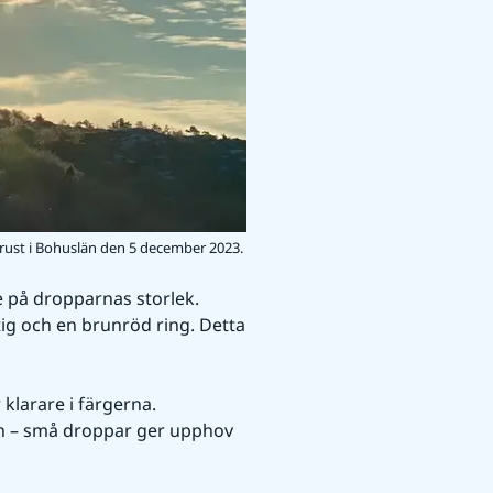
 Orust i Bohuslän den 5 december 2023.
 på dropparnas storlek. 
tig och en brunröd ring. Detta 
klarare i färgerna. 
n – små droppar ger upphov 