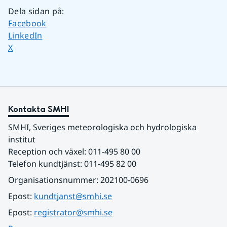
Dela sidan på
:
Dela sidan på
Facebook
Dela sidan på
LinkedIn
Dela sidan på
X
Kontakta SMHI
SMHI, Sveriges meteorologiska och hydrologiska 
institut
Reception och växel: 011-495 80 00
Telefon kundtjänst: 011-495 82 00
Organisationsnummer: 202100-0696
Epost: 
kundtjanst@smhi.se
Epost: 
registrator@smhi.se