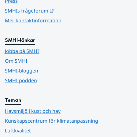
Press
Länk till annan webbplats.
SMHIs frågeforum
Mer kontaktinformation
SMHI-länkar
Jobba på SMHI
Om SMHI
SMHI-bloggen
SMHI-podden
Teman
Havsmiljö i kust och hav
Kunskapscentrum för klimatanpassning
Luftkvalitet