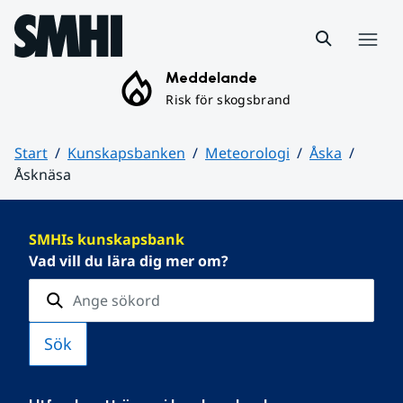
Hoppa till sidans innehåll
Meny
Meddelande
Risk för skogsbrand
Start
Kunskapsbanken
Meteorologi
Åska
Åsknäsa
Huvudinnehåll
SMHIs kunskapsbank
Vad vill du lära dig mer om?