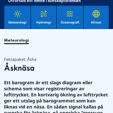
Utforska ett ämne i kunskapsbanken
Meteorologi
Hydrologi
Oceanografi
Klimat
Meteorologi
Faktapaket: Åska
Åsknäsa
Ett barogram är ett slags diagram eller 
schema som visar registreringar av 
lufttrycket. En kortvarig ökning av lufttrycket 
ger ett utslag på barogrammet som kan 
liknas vid en näsa. En sådan signal kallas på 
svenska för åsknäsa, på engelska ”pressure 