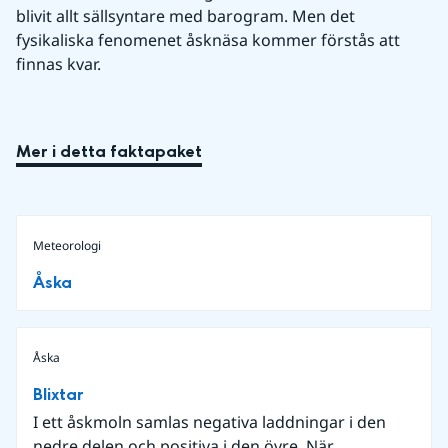
blivit allt sällsyntare med barogram. Men det 
fysikaliska fenomenet åsknäsa kommer förstås att 
finnas kvar.
Mer i detta faktapaket
Meteorologi
Åska
Åska
Blixtar
I ett åskmoln samlas negativa laddningar i den
nedre delen och positiva i den övre. När