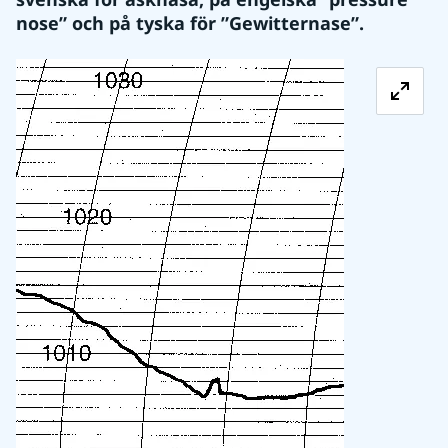
nose” och på tyska för ”Gewitternase”.
Förstora bild