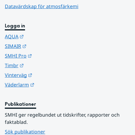
Datavärdskap för atmosfärkemi
Logga in
Länk till annan webbplats.
AQUA
Länk till annan webbplats.
SIMAIR
Länk till annan webbplats.
SMHI Pro
Länk till annan webbplats.
Timbr
Länk till annan webbplats.
Vinterväg
Länk till annan webbplats.
Väderlarm
Publikationer
SMHI ger regelbundet ut tidskrifter, rapporter och 
faktablad.
Sök publikationer