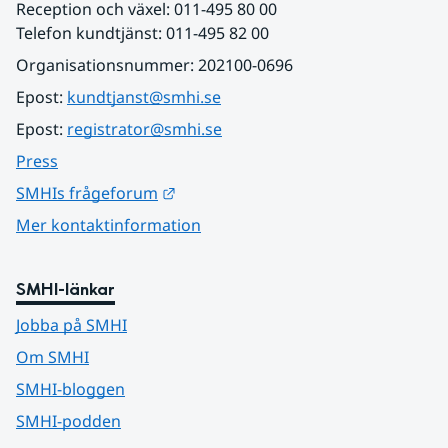
Reception och växel: 011-495 80 00
Telefon kundtjänst: 011-495 82 00
Organisationsnummer: 202100-0696
Epost: 
kundtjanst@smhi.se
Epost: 
registrator@smhi.se
Press
Länk till annan webbplats.
SMHIs frågeforum
Mer kontaktinformation
SMHI-länkar
Jobba på SMHI
Om SMHI
SMHI-bloggen
SMHI-podden