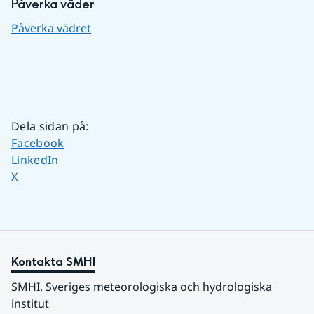
Påverka väder
Påverka vädret
Dela sidan på
:
Dela sidan på
Facebook
Dela sidan på
LinkedIn
Dela sidan på
X
Kontakta SMHI
SMHI, Sveriges meteorologiska och hydrologiska 
institut