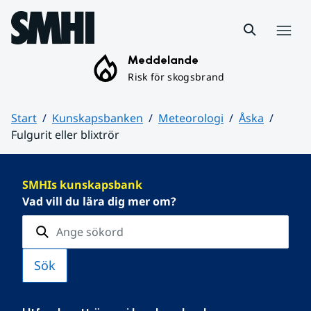
Hoppa till sidans innehåll
Meny
Meddelande
Risk för skogsbrand
Start
Kunskapsbanken
Meteorologi
Åska
Fulgurit eller blixtrör
Huvudinnehåll
SMHIs kunskapsbank
Vad vill du lära dig mer om?