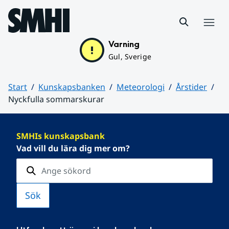
Hoppa till sidans innehåll
Meny
Varning
Gul, Sverige
Start
Kunskapsbanken
Meteorologi
Årstider
Nyckfulla sommarskurar
Huvudinnehåll
SMHIs kunskapsbank
Vad vill du lära dig mer om?