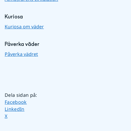
Kuriosa
Kuriosa om väder
Påverka väder
Påverka vädret
Dela sidan på
:
Dela sidan på
Facebook
Dela sidan på
LinkedIn
Dela sidan på
X