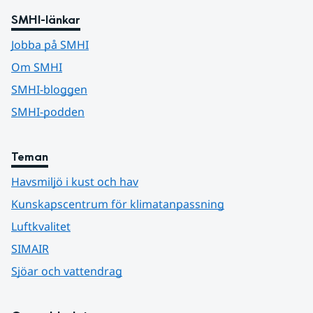
SMHI-länkar
Jobba på SMHI
Om SMHI
SMHI-bloggen
SMHI-podden
Teman
Havsmiljö i kust och hav
Kunskapscentrum för klimatanpassning
Luftkvalitet
SIMAIR
Sjöar och vattendrag