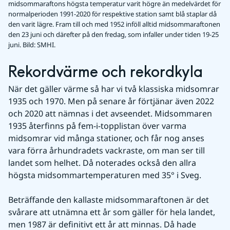
midsommaraftons högsta temperatur varit högre än medelvärdet för
normalperioden 1991-2020 för respektive station samt blå staplar då
den varit lägre. Fram till och med 1952 inföll alltid midsommaraftonen
den 23 juni och därefter på den fredag, som infaller under tiden 19-25
juni.
Bild: SMHI.
Rekordvärme och rekordkyla
När det gäller värme så har vi två klassiska midsomrar 
1935 och 1970. Men på senare år förtjänar även 2022 
och 2020 att nämnas i det avseendet. Midsommaren 
1935 återfinns på fem-i-topplistan över varma 
midsomrar vid många stationer, och får nog anses 
vara förra århundradets vackraste, om man ser till 
landet som helhet. Då noterades också den allra 
högsta midsommartemperaturen med 35° i Sveg.
Beträffande den kallaste midsommaraftonen är det 
svårare att utnämna ett år som gäller för hela landet, 
men 1987 är definitivt ett år att minnas. Då hade 