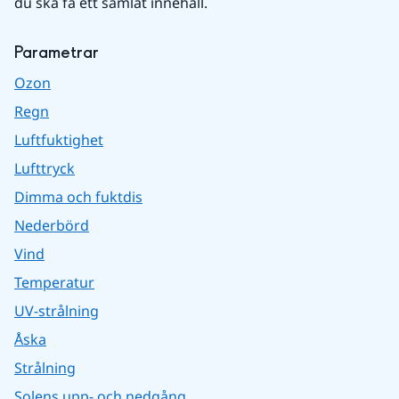
du ska få ett samlat innehåll.
Parametrar
Ozon
Regn
Luftfuktighet
Lufttryck
Dimma och fuktdis
Nederbörd
Vind
Temperatur
UV-strålning
Åska
Strålning
Solens upp- och nedgång