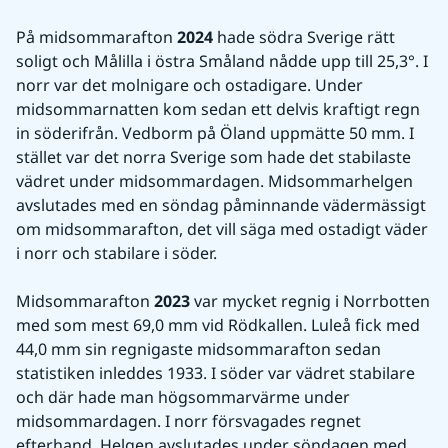
På midsommarafton 
2024
 hade södra Sverige rätt 
soligt och Målilla i östra Småland nådde upp till 25,3°. I 
norr var det molnigare och ostadigare. Under 
midsommarnatten kom sedan ett delvis kraftigt regn 
in söderifrån. Vedborm på Öland uppmätte 50 mm. I 
stället var det norra Sverige som hade det stabilaste 
vädret under midsommardagen. Midsommarhelgen 
avslutades med en söndag påminnande vädermässigt 
om midsommarafton, det vill säga med ostadigt väder 
i norr och stabilare i söder.
Midsommarafton 
2023
 var mycket regnig i Norrbotten 
med som mest 69,0 mm vid Rödkallen. Luleå fick med 
44,0 mm sin regnigaste midsommarafton sedan 
statistiken inleddes 1933. I söder var vädret stabilare 
och där hade man högsommarvärme under 
midsommardagen. I norr försvagades regnet 
efterhand. Helgen avslutades under söndagen med 