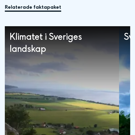
Relaterade faktapaket
Klimatet i Sveriges
Sv
landskap