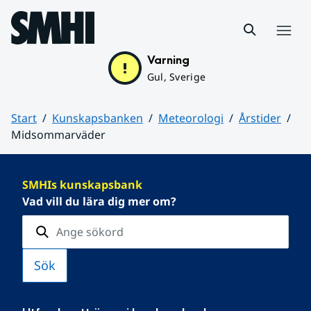
Hoppa till sidans innehåll
Meny
Varning
Gul, Sverige
Start
Kunskapsbanken
Meteorologi
Årstider
Midsommarväder
Huvudinnehåll
SMHIs kunskapsbank
Vad vill du lära dig mer om?