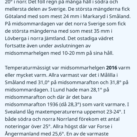
20° i norr. Det föll regn på många håll i södra och 
mellersta delen av Sverige. De största mängderna fick 
Götaland med som mest 24 mm i Markaryd i Småland. 
På midsommardagen var det norra Sverige som fick 
de största mängderna med som mest 35 mm i 
Lövberga i norra Jämtland. Det ostadiga vädret 
fortsatte även under avslutningen av 
midsommarhelgen med 10-20 mm på sina håll.
Temperaturmässigt var midsommarhelgen 
2016 
varm 
eller mycket varm. Allra varmast var det i Målilla i 
Småland med 31,0° på midsommarafton och 31,8° på 
midsommardagen. I Lund hade man 28,1° på 
midsommarafton och där är det bara 
midsommarafton 1936 (då 28,3°) som varit varmare. I 
Svealand låg maxtemperaturerna uppemot 23-24°. I 
både södra och norra Norrland förekom ett antal 
noteringar över 25°. Allra högst där var Forse i 
Ångermanland med 25,6°. En av de varmaste 