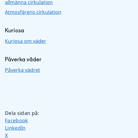
allmänna cirkulation
Atmosfärens cirkulation
Kuriosa
Kuriosa om väder
Påverka väder
Påverka vädret
Dela sidan på
:
Dela sidan på
Facebook
Dela sidan på
LinkedIn
Dela sidan på
X