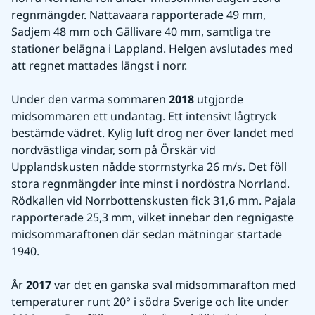
regnmängder. Nattavaara rapporterade 49 mm, 
Sadjem 48 mm och Gällivare 40 mm, samtliga tre 
stationer belägna i Lappland. Helgen avslutades med 
att regnet mattades längst i norr.
Under den varma sommaren 
2018
 utgjorde 
midsommaren ett undantag. Ett intensivt lågtryck 
bestämde vädret. Kylig luft drog ner över landet med 
nordvästliga vindar, som på Örskär vid 
Upplandskusten nådde stormstyrka 26 m/s. Det föll 
stora regnmängder inte minst i nordöstra Norrland. 
Rödkallen vid Norrbottenskusten fick 31,6 mm. Pajala 
rapporterade 25,3 mm, vilket innebar den regnigaste 
midsommaraftonen där sedan mätningar startade 
1940.
År 
2017
 var det en ganska sval midsommarafton med 
temperaturer runt 20° i södra Sverige och lite under 