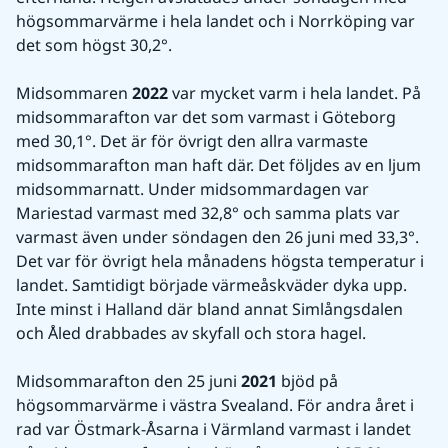
högsommarvärme i hela landet och i Norrköping var 
det som högst 30,2°.
Midsommaren 
2022
 var mycket varm i hela landet. På 
midsommarafton var det som varmast i Göteborg 
med 30,1°. Det är för övrigt den allra varmaste 
midsommarafton man haft där. Det följdes av en ljum 
midsommarnatt. Under midsommardagen var 
Mariestad varmast med 32,8° och samma plats var 
varmast även under söndagen den 26 juni med 33,3°. 
Det var för övrigt hela månadens högsta temperatur i 
landet. Samtidigt började värmeåskväder dyka upp. 
Inte minst i Halland där bland annat Simlångsdalen 
och Åled drabbades av skyfall och stora hagel.
Midsommarafton den 25 juni 
2021
 bjöd på 
högsommarvärme i västra Svealand. För andra året i 
rad var Östmark-Åsarna i Värmland varmast i landet 