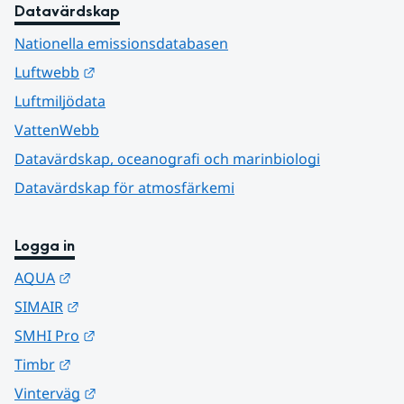
Datavärdskap
Nationella emissionsdatabasen
Länk till annan webbplats.
Luftwebb
Luftmiljödata
VattenWebb
Datavärdskap, oceanografi och marinbiologi
Datavärdskap för atmosfärkemi
Logga in
Länk till annan webbplats.
AQUA
Länk till annan webbplats.
SIMAIR
Länk till annan webbplats.
SMHI Pro
Länk till annan webbplats.
Timbr
Länk till annan webbplats.
Vinterväg