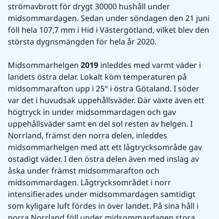
strömavbrott för drygt 30000 hushåll under 
midsommardagen. Sedan under söndagen den 21 juni 
föll hela 107,7 mm i Hid i Västergötland, vilket blev den 
största dygnsmängden för hela år 2020.
Midsommarhelgen 
2019
 inleddes med varmt väder i 
landets östra delar. Lokalt kom temperaturen på 
midsommarafton upp i 25° i östra Götaland. I söder 
var det i huvudsak uppehållsväder. Där växte även ett 
högtryck in under midsommardagen och gav 
uppehållsväder samt en del sol resten av helgen. I 
Norrland, främst den norra delen, inleddes 
midsommarhelgen med att ett lågtrycksområde gav 
ostadigt väder. I den östra delen även med inslag av 
åska under främst midsommarafton och 
midsommardagen. Lågtrycksområdet i norr 
intensifierades under midsommardagen samtidigt 
som kyligare luft fördes in över landet. På sina håll i 
norra Norrland föll under midsommardagen stora 