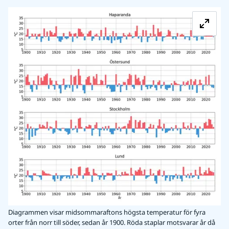
Fö
Diagrammen visar midsommaraftons högsta temperatur för fyra
orter från norr till söder, sedan år 1900. Röda staplar motsvarar år då