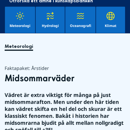
Utforska ett ämne i kunskapsbanken
Meteorologi
Hydrologi
Oceanografi
Klimat
Meteorologi
Faktapaket: Årstider
Midsommarväder
Vädret är extra viktigt för många på just 
midsommarafton. Men under den här tiden 
kan vädret skifta en hel del och skurar är ett 
klassiskt fenomen. Bakåt i historien har 
midsomrarna bjudit på allt mellan nollgradigt 
och snöfall till +35!