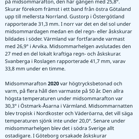
på midsommarafton, den här gången med 25,8°. 
Skurar förekom främst i ett band från östra Götaland 
upp till mellersta Norrland. Gustorp i Östergötland 
rapporterade 31,3 mm. I norr var det en del sol under 
midsommardagen medan en del regn- eller åskskurar 
bildades i söder. Värmland var fortfarande varmast 
med 26,9° i Arvika. Midsommarhelgen avslutades den 
27 med en del lokalt kraftiga regn- och åskskurar. 
Svanberga i Roslagen rapporterade 41,7 mm, varav 
33,8 mm under en timme.
Midsommarafton 
2020
 var högtrycksbetonad och 
varm, på flera håll den varmaste på 50 år. Den allra 
högsta temperaturen under midsommarafton var 
30,3° i Östmark-Åsarna i Värmland. Midsommarnatten 
blev tropisk i Nordkoster och Väderöarna, det vill säga 
temperaturen sjönk inte under 20,0°. Senare under 
midsommarhelgen blev det i södra Sverige allt 
ostadigare. I Göteborg orsakade åskskurar 