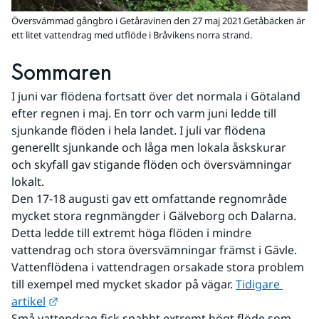
Översvämmad gångbro i Getåravinen den 27 maj 2021.Getåbäcken är
ett litet vattendrag med utflöde i Bråvikens norra strand.
Sommaren
I juni var flödena fortsatt över det normala i Götaland 
efter regnen i maj. En torr och varm juni ledde till 
sjunkande flöden i hela landet. I juli var flödena 
generellt sjunkande och låga men lokala åskskurar 
och skyfall gav stigande flöden och översvämningar 
lokalt.
Den 17-18 augusti gav ett omfattande regnområde 
mycket stora regnmängder i Gälveborg och Dalarna. 
Detta ledde till extremt höga flöden i mindre 
vattendrag och stora översvämningar främst i Gävle. 
Vattenflödena i vattendragen orsakade stora problem 
till exempel med mycket skador på vägar. 
Tidigare 
Länk till annan webbplats.
artikel
Små vattendrag fick snabbt extremt högt flöde som 