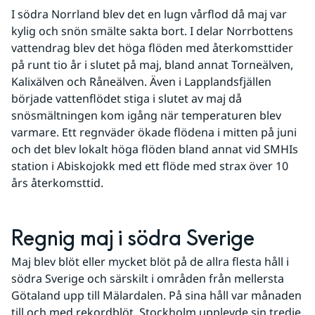
I södra Norrland blev det en lugn vårflod då maj var 
kylig och snön smälte sakta bort. I delar Norrbottens 
vattendrag blev det höga flöden med återkomsttider 
på runt tio år i slutet på maj, bland annat Torneälven, 
Kalixälven och Råneälven. Även i Lapplandsfjällen 
började vattenflödet stiga i slutet av maj då 
snösmältningen kom igång när temperaturen blev 
varmare. Ett regnväder ökade flödena i mitten på juni 
och det blev lokalt höga flöden bland annat vid SMHIs 
station i Abiskojokk med ett flöde med strax över 10 
års återkomsttid.
Regnig maj i södra Sverige
Maj blev blöt eller mycket blöt på de allra flesta håll i 
södra Sverige och särskilt i områden från mellersta 
Götaland upp till Mälardalen. På sina håll var månaden 
till och med rekordblöt. Stockholm upplevde sin tredje 