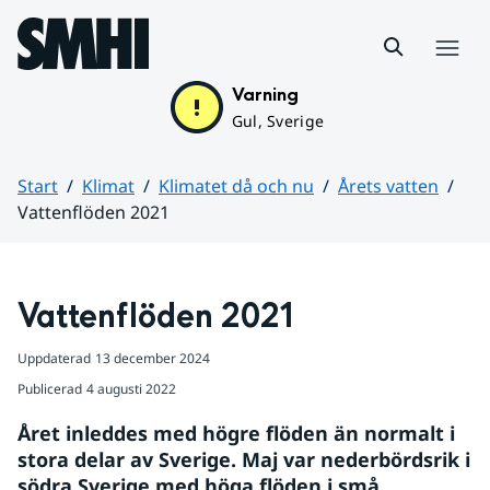
Hoppa till sidans innehåll
Meny
Varning
Gul, Sverige
Start
Klimat
Klimatet då och nu
Årets vatten
Vattenflöden 2021
Huvudinnehåll
Vattenflöden 2021
Uppdaterad
13 december 2024
Publicerad
4 augusti 2022
Året inleddes med högre flöden än normalt i 
stora delar av Sverige. Maj var nederbördsrik i 
södra Sverige med höga flöden i små 