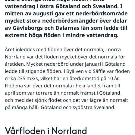
vattendrag i östra Götaland och Svealand. I 
mitten av augusti gav ett nederbördsområde 
mycket stora nederbördsmängder över delar 
av Gävleborgs och Dalarnas län som ledde till 
extremt höga flöden i mindre vattendrag.
Året inleddes med flöden över det normala, i norra 
Norrland var det flöden mycket över det normala för 
årstiden. Mycket nederbörd under januari i Götaland 
ledde till stigande flöden. I Byälven vid Säffle var flöden 
cirka 235 m3/s, vilket har en återkomsttid på 10 år. 
Flödena var över det normala i hela landet fram till 
april som var torrare än normalt främst i Götaland i 
och med det sjönk flödet och det var lägre än normalt 
på många håll i Götaland och sydöstra Svealand.
Vårfloden i Norrland