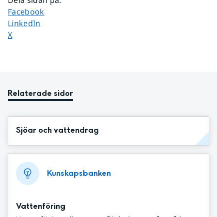
Dela sidan på
Facebook
Dela sidan på
LinkedIn
Dela sidan på
X
Relaterade sidor
Sjöar och vattendrag
Kunskapsbanken
Vattenföring