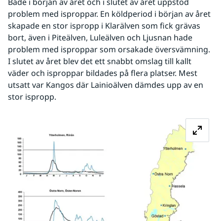
Både i början av året och i slutet av året uppstod 
problem med isproppar. En köldperiod i början av året 
skapade en stor ispropp i Klarälven som fick grävas 
bort, även i Piteälven, Luleälven och Ljusnan hade 
problem med isproppar som orsakade översvämning. 
I slutet av året blev det ett snabbt omslag till kallt 
väder och isproppar bildades på flera platser. Mest 
utsatt var Kangos där Lainioälven dämdes upp av en 
stor ispropp.
Fö