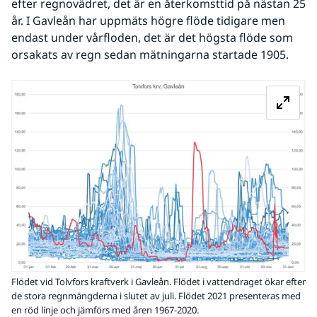
efter regnovädret, det är en återkomsttid på nästan 25 
år. I Gavleån har uppmäts högre flöde tidigare men 
endast under vårfloden, det är det högsta flöde som 
orsakats av regn sedan mätningarna startade 1905.
Fö
Flödet vid Tolvfors kraftverk i Gavleån. Flödet i vattendraget ökar efter
de stora regnmängderna i slutet av juli. Flödet 2021 presenteras med
en röd linje och jämförs med åren 1967-2020.