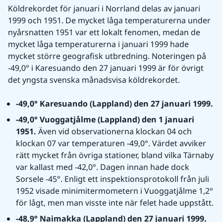
Köldrekordet för januari i Norrland delas av januari 
1999 och 1951. De mycket låga temperaturerna under 
nyårsnatten 1951 var ett lokalt fenomen, medan de 
mycket låga temperaturerna i januari 1999 hade 
mycket större geografisk utbredning. Noteringen på 
-49,0° i Karesuando den 27 januari 1999 är för övrigt 
det yngsta svenska månadsvisa köldrekordet.
-49,0° Karesuando (Lappland) den 27 januari 1999.
-49,0° Vuoggatjålme (Lappland) den 1 januari 
1951. 
Även vid observationerna klockan 04 och 
klockan 07 var temperaturen -49,0°. Värdet avviker 
rätt mycket från övriga stationer, bland vilka Tärnaby 
var kallast med -42,0°. Dagen innan hade dock 
Sorsele -45°. Enligt ett inspektionsprotokoll från juli 
1952 visade minimitermometern i Vuoggatjålme 1,2° 
för lågt, men man visste inte när felet hade uppstått.
-48,9° Naimakka (Lappland) den 27 januari 1999. 