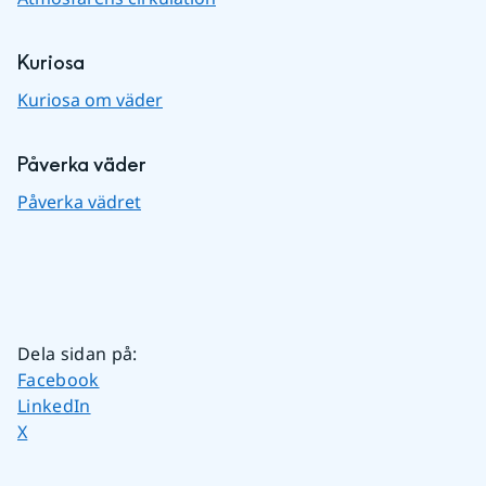
Kuriosa
Kuriosa om väder
Påverka väder
Påverka vädret
Dela sidan på
:
Dela sidan på
Facebook
Dela sidan på
LinkedIn
Dela sidan på
X