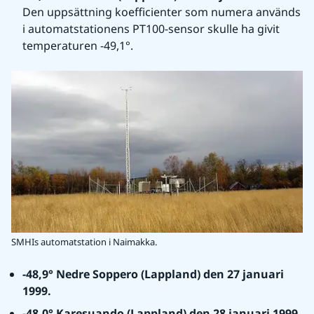
Den uppsättning koefficienter som numera används 
i automatstationens PT100-sensor skulle ha givit 
temperaturen -49,1°.
SMHIs automatstation i Naimakka.
-48,9° Nedre Soppero (Lappland) den 27 januari 
1999.
-48,0° Karesuando (Lappland) den 28 januari 1999.