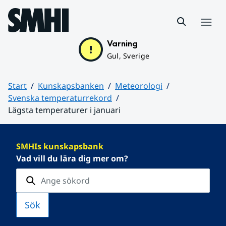
Hoppa till sidans innehåll
Meny
Varning
Gul, Sverige
Start
Kunskapsbanken
Meteorologi
Svenska temperaturrekord
Lägsta temperaturer i januari
Huvudinnehåll
SMHIs kunskapsbank
Vad vill du lära dig mer om?