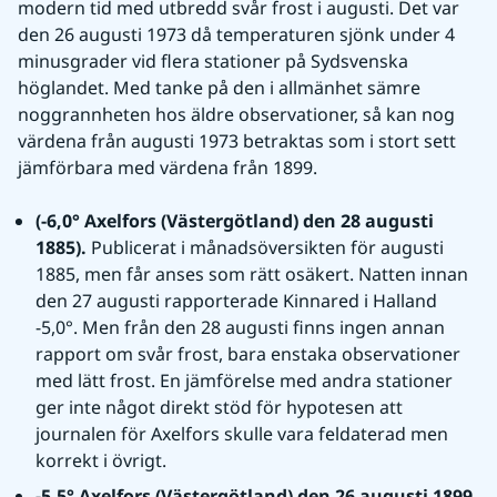
modern tid med utbredd svår frost i augusti. Det var 
den 26 augusti 1973 då temperaturen sjönk under 4 
minusgrader vid flera stationer på Sydsvenska 
höglandet. Med tanke på den i allmänhet sämre 
noggrannheten hos äldre observationer, så kan nog 
värdena från augusti 1973 betraktas som i stort sett 
jämförbara med värdena från 1899.
(-6,0° Axelfors (Västergötland) den 28 augusti 
1885). 
Publicerat i månadsöversikten för augusti 
1885, men får anses som rätt osäkert. Natten innan 
den 27 augusti rapporterade Kinnared i Halland 
-5,0°. Men från den 28 augusti finns ingen annan 
rapport om svår frost, bara enstaka observationer 
med lätt frost. En jämförelse med andra stationer 
ger inte något direkt stöd för hypotesen att 
journalen för Axelfors skulle vara feldaterad men 
korrekt i övrigt.
-5,5° Axelfors (Västergötland) den 26 augusti 1899. 