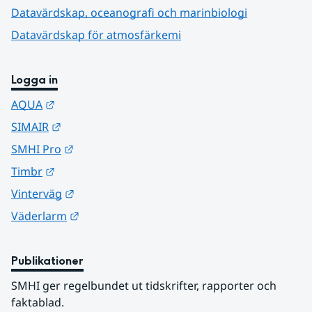
Datavärdskap, oceanografi och marinbiologi
Datavärdskap för atmosfärkemi
Logga in
Länk till annan webbplats.
AQUA
Länk till annan webbplats.
SIMAIR
Länk till annan webbplats.
SMHI Pro
Länk till annan webbplats.
Timbr
Länk till annan webbplats.
Vinterväg
Länk till annan webbplats.
Väderlarm
Publikationer
SMHI ger regelbundet ut tidskrifter, rapporter och 
faktablad.