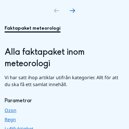
Gå till bildkort
Gå till bildkort
1
Gå till bildkort
2
Gå till bildkort
3
4
Faktapaket meteorologi
Alla faktapaket inom 
meteorologi
Vi har satt ihop artiklar utifrån kategorier. Allt för att 
du ska få ett samlat innehåll.
Parametrar
Ozon
Regn
Luftfuktighet