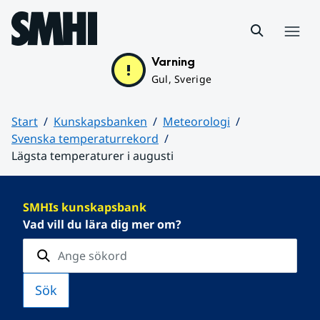
Hoppa till sidans innehåll
Meny
Varning
Gul, Sverige
Start
Kunskapsbanken
Meteorologi
Svenska temperaturrekord
Lägsta temperaturer i augusti
Huvudinnehåll
SMHIs kunskapsbank
Vad vill du lära dig mer om?