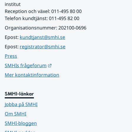
institut
Reception och växel: 011-495 80 00
Telefon kundtjänst: 011-495 82 00
Organisationsnummer: 202100-0696
Epost: 
kundtjanst@smhi.se
Epost: 
registrator@smhi.se
Press
Länk till annan webbplats.
SMHIs frågeforum
Mer kontaktinformation
SMHI-länkar
Jobba på SMHI
Om SMHI
SMHI-bloggen