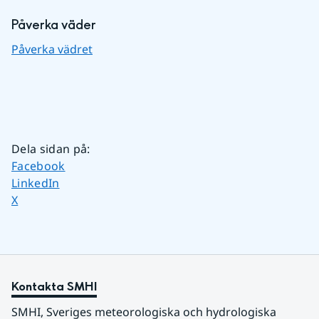
Påverka väder
Påverka vädret
Dela sidan på
:
Dela sidan på
Facebook
Dela sidan på
LinkedIn
Dela sidan på
X
Kontakta SMHI
SMHI, Sveriges meteorologiska och hydrologiska 