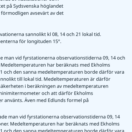
ätet på Sydsvenska höglandet 
förmodligen avsevärt av det 
ationerna sannolikt kl 08, 14 och 21 lokal tid. 
nterna för longituden 15°.
e man vid fyrstationerna observationstiderna 09, 14 och 
oner. Medeltemperaturen har beräknats med Ekholms 
 21 och den sanna medeltemperaturen borde därför vara 
olikt till lokal tid. Medeltemperaturen är därför 
säkerheten i beräkningen av medeltemperaturen 
 minimitermometer och att därför Ekholms 
er använts. Även med Edlunds formel på 
ade man vid fyrstationerna observationstiderna 09, 14 
tationer. Medeltemperaturen har beräknats med Ekholms 
 21 och den sanna medeltemperaturen borde därför vara 