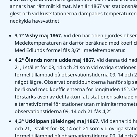
annars har rätt milt klimat. Men år 1867 var stationsn
glest och vid kuststationerna dämpades temperaturen 
nedkylda havsvattnet.
3,7° Visby maj 1867. 
Vid den här tiden gjordes observ
Medeltemperaturen är därför beräknad med koefficie
Med Edlunds formel fås 3,6° i medeltemperatur.
4,2° Ölands norra udde maj 1867. 
Vid denna tid had
21, i stället för 08, 14 och 21 som vid övriga stati
formel tillämpad på observationstiderna 09, 14 och
något lägre. Observationstidpunkterna hänför sig sann
beräknad med koefficienterna för longituden 15°. O
förstärks även av det faktum att stationen saknade
alternativformel för stationer utan minimitermomet
observationstiderna 09, 14 och 21 fås 4,2°.
4,3° Utklippan (Blekinge) maj 1867. 
Vid denna tid h
och 21, i stället för 08, 14 och 21 som vid övriga s
formel tillämpad på observationstiderna 09, 14 och