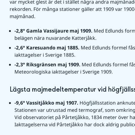
var mycket glest är det i stället några andra majmånad
rekorden. För många stationer gäller att 1909 var 1900-ta
majmånad.
-2,8° Gamla Vassijaure maj 1909. 
Med Edlunds forme
belägen nära nuvarande Katterjåkk.
-2,6° Karesuando maj 1885. 
Med Edlunds formel fås 
iakttagelser i Sverige 1885.
-2,3° Riksgränsen maj 1909. 
Med Edlunds formel fås 
Meteorologiska iakttagelser i Sverige 1909.
Lägsta majmedeltemperatur vid högfjälls
-9,6° Vassitjåkko maj 1907. 
Högfjällsstation anknute
Stationen var utrustad med termograf, som omkring 
Vid observatoriet på Pårtetjåkko, 1834 meter över hav
Iakttagelserna vid Pårtetjåkko har dock aldrig public