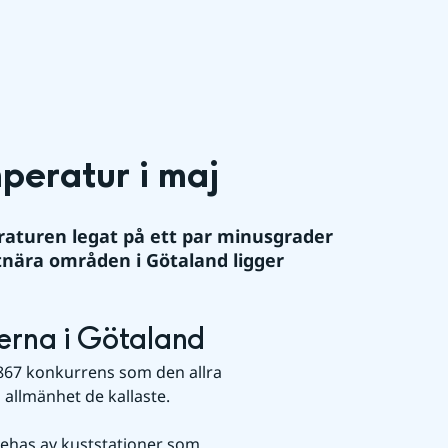
eratur i maj
aturen legat på ett par minusgrader 
nära områden i Götaland ligger 
erna i Götaland
867 konkurrens som den allra 
 allmänhet de kallaste.
nehas av kuststationer som 