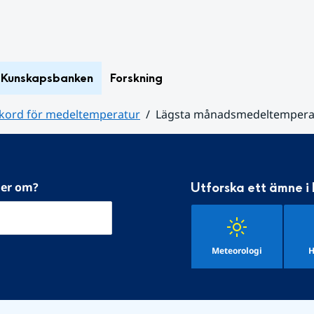
Kunskapsbanken
Forskning
kord för medeltemperatur
Lägsta månadsmedeltemperat
mer om?
Utforska ett ämne i
Meteorologi
H