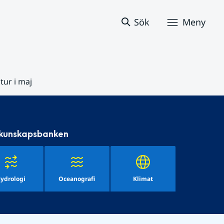
Sök
Meny
ur i maj
 kunskapsbanken
ydrologi
Oceanografi
Klimat