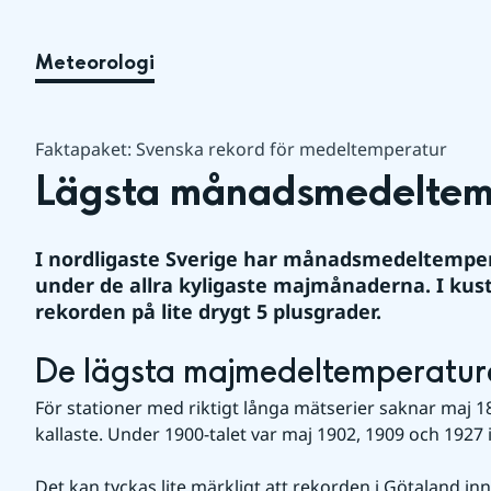
Meteorologi
Faktapaket: Svenska rekord för medeltemperatur
Lägsta månadsmedeltemp
I nordligaste Sverige har månadsmedeltemper
under de allra kyligaste majmånaderna. I kust
rekorden på lite drygt 5 plusgrader.
De lägsta majmedeltemperatur
För stationer med riktigt långa mätserier saknar maj 1
kallaste. Under 1900-talet var maj 1902, 1909 och 1927 i
Det kan tyckas lite märkligt att rekorden i Götaland in