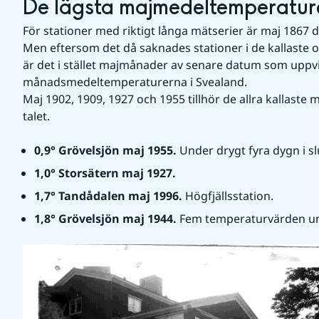
De lägsta majmedeltemperature
För stationer med riktigt långa mätserier är maj 1867 de
Men eftersom det då saknades stationer i de kallaste o
är det i stället majmånader av senare datum som uppvisa
månadsmedeltemperaturerna i Svealand.
Maj 1902, 1909, 1927 och 1955 tillhör de allra kallast
talet.
0,9° Grövelsjön maj 1955. 
Under drygt fyra dygn i 
1,0° Storsätern maj 1927.
1,7
° Tandådalen maj 1996. 
Högfjällsstation.
1,8° Grövelsjön maj 1944. 
Fem temperaturvärden un