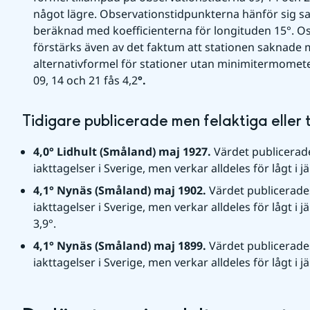
något lägre. Observationstidpunkterna hänför sig sann
beräknad med koefficienterna för longituden 15°. O
förstärks även av det faktum att stationen saknade
alternativformel för stationer utan minimitermomet
09, 14 och 21 fås 4,2
°.
Tidigare publicerade men felaktiga eller 
4,0° Lidhult (Småland) maj 1927. 
Värdet publicerade
iakttagelser i Sverige, men verkar alldeles för lågt i
4,1° Nynäs (Småland) maj 1902. 
Värdet publicerades
iakttagelser i Sverige, men verkar alldeles för lågt 
3,9°.
4,1° Nynäs (Småland) maj 1899. 
Värdet publicerades
iakttagelser i Sverige, men verkar alldeles för lågt i