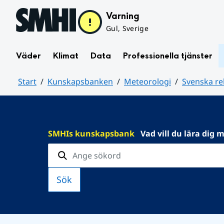
Hoppa till sidans innehåll
Varning
Gul, Sverige
Väder
Klimat
Data
Professionella tjänster
Start
Kunskapsbanken
Meteorologi
Svenska re
Huvudinnehåll
SMHIs kunskapsbank
Vad vill du lära dig 