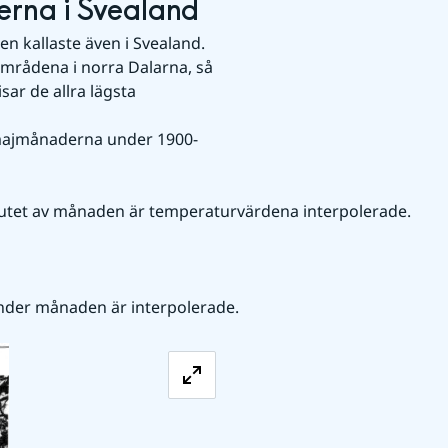
rna i Svealand
n kallaste även i Svealand. 
mrådena i norra Dalarna, så 
r de allra lägsta 
e majmånaderna under 1900-
slutet av månaden är temperaturvärdena interpolerade.
der månaden är interpolerade.
Förstora bilden