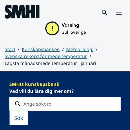
Hoppa till sidans innehåll
Meny
Varning
Gul, Sverige
Start
Kunskapsbanken
Meteorologi
Svenska rekord för medeltemperatur
Lägsta månadsmedeltemperatur i januari
Huvudinnehåll
SMHIs kunskapsbank
Vad vill du lära dig mer om?