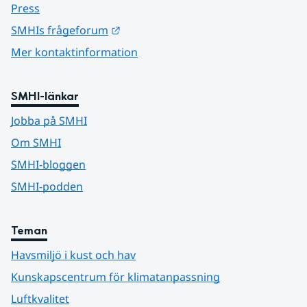
Press
Länk till annan webbplats.
SMHIs frågeforum
Mer kontaktinformation
SMHI-länkar
Jobba på SMHI
Om SMHI
SMHI-bloggen
SMHI-podden
Teman
Havsmiljö i kust och hav
Kunskapscentrum för klimatanpassning
Luftkvalitet