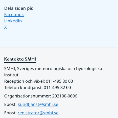
Dela sidan på
:
Dela sidan på
Facebook
Dela sidan på
LinkedIn
Dela sidan på
X
Kontakta SMHI
SMHI, Sveriges meteorologiska och hydrologiska 
institut
Reception och växel: 011-495 80 00
Telefon kundtjänst: 011-495 82 00
Organisationsnummer: 202100-0696
Epost: 
kundtjanst@smhi.se
Epost: 
registrator@smhi.se