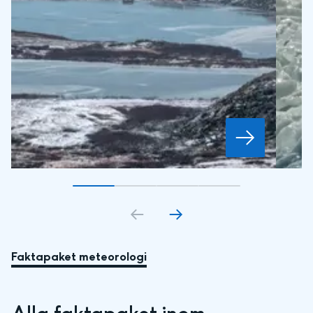
Gå till bildkort
Gå till bildkort
1
Gå till bildkort
2
Gå till bildkort
3
4
Faktapaket meteorologi