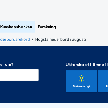
Kunskapsbanken
Forskning
ederbördsrekord
Högsta nederbörd i augusti
mer om?
Utforska ett ämne i
Meteorologi
H