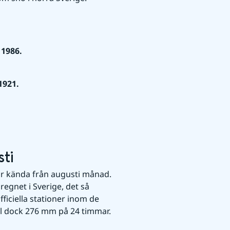
 1986.
1921.
ti
r kända från augusti månad. 
egnet i Sverige, det så 
ficiella stationer inom de 
öll dock 276 mm på 24 timmar.