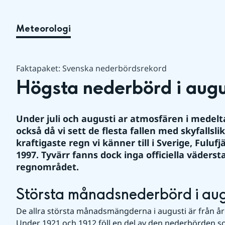
Meteorologi
Faktapaket: Svenska nederbördsrekord
Högsta nederbörd i augu
Under juli och augusti ar atmosfären i medelta
också då vi sett de flesta fallen med skyfallsli
kraftigaste regn vi känner till i Sverige, Fulufj
1997. Tyvärr fanns dock inga officiella vädersta
regnområdet.
Största månadsnederbörd i aug
De allra största månadsmängderna i augusti är från åre
Under 1921 och 1912 föll en del av den nederbörden so