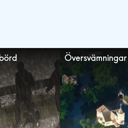
börd
Översvämningar