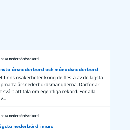
enska nederbördsrekord
insta årsnederbörd och månadsnederbörd
t finns osäkerheter kring de flesta av de lägsta
pmätta årsnederbördsmängderna. Därför är
t svårt att tala om egentliga rekord. För alla
v...
enska nederbördsrekord
gsta nederbörd i mars