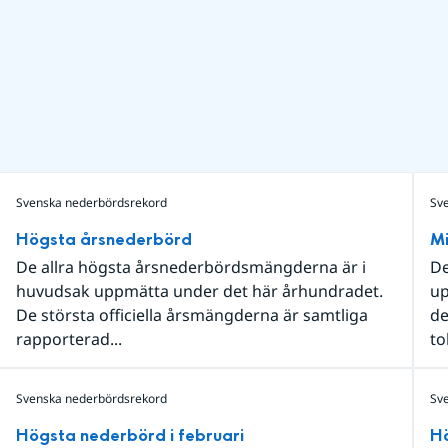
Svenska nederbördsrekord
Sv
Högsta årsnederbörd
M
De allra högsta årsnederbördsmängderna är i
De
huvudsak uppmätta under det här århundradet.
up
De största officiella årsmängderna är samtliga
de
rapporterad...
tol
Svenska nederbördsrekord
Sv
Högsta nederbörd i februari
Hö