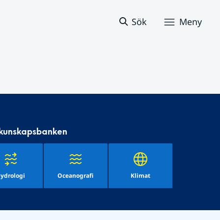
Sök
Meny
 kunskapsbanken
ydrologi
Oceanografi
Klimat