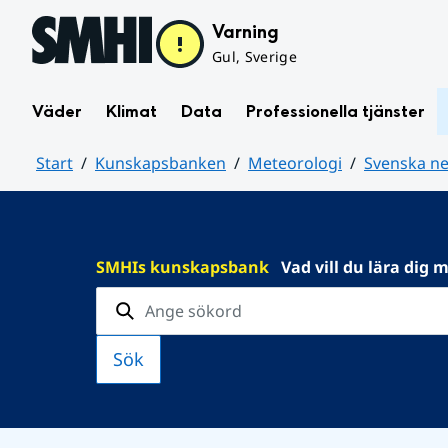
Hoppa till sidans innehåll
Varning
Gul, Sverige
Väder
Klimat
Data
Professionella tjänster
Start
Kunskapsbanken
Meteorologi
Svenska n
Huvudinnehåll
SMHIs kunskapsbank
Vad vill du lära dig 