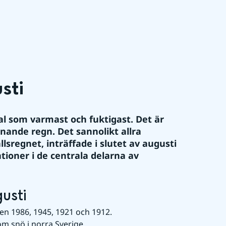
sti
l som varmast och fuktigast. Det är 
knande regn. Det sannolikt allra 
ällsregnet, inträffade i slutet av augusti 
tioner i de centrala delarna av 
usti
n 1986, 1945, 1921 och 1912. 
m snö i norra Sverige.