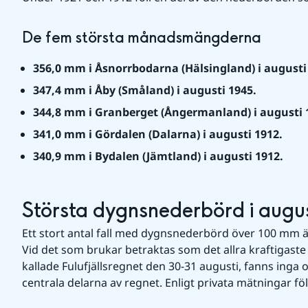
De fem största månadsmängderna
356,0 mm i Åsnorrbodarna (Hälsingland) i augusti
347,4 mm i Åby (Småland) i augusti 1945.
344,8 mm i Granberget (Ångermanland) i augusti 
341,0 mm i Gördalen (Dalarna) i augusti 1912.
340,9 mm i Bydalen (Jämtland) i augusti 1912.
Största dygnsnederbörd i augus
Ett stort antal fall med dygnsnederbörd över 100 mm ä
Vid det som brukar betraktas som det allra kraftigaste r
kallade Fulufjällsregnet den 30-31 augusti, fanns inga of
centrala delarna av regnet. Enligt privata mätningar f