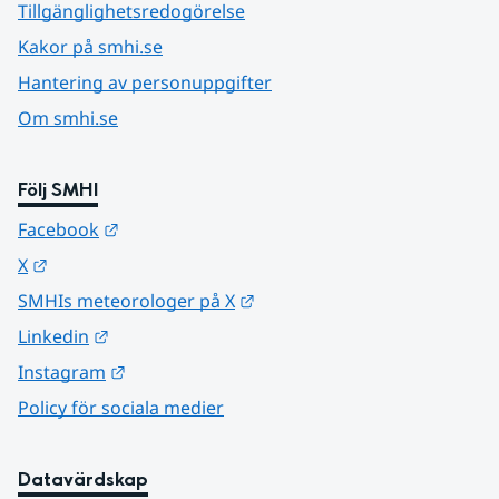
Tillgänglighetsredogörelse
Kakor på smhi.se
Hantering av personuppgifter
Om smhi.se
Följ SMHI
Länk till annan webbplats.
Facebook
Länk till annan webbplats.
X
Länk till annan webbplats.
SMHIs meteorologer på X
Länk till annan webbplats.
Linkedin
Länk till annan webbplats.
Instagram
Policy för sociala medier
Datavärdskap