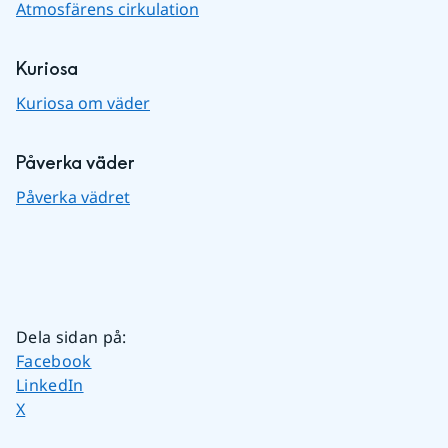
Atmosfärens cirkulation
Kuriosa
Kuriosa om väder
Påverka väder
Påverka vädret
Dela sidan på
:
Dela sidan på
Facebook
Dela sidan på
LinkedIn
Dela sidan på
X