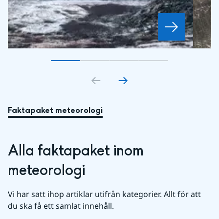
Gå till bildkort
Gå till bildkort
1
Gå till bildkort
2
Gå till bildkort
3
4
Faktapaket meteorologi
Alla faktapaket inom 
meteorologi
Vi har satt ihop artiklar utifrån kategorier. Allt för att 
du ska få ett samlat innehåll.