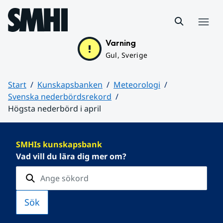
Hoppa till sidans innehåll
Meny
Varning
Gul, Sverige
Start
Kunskapsbanken
Meteorologi
Svenska nederbördsrekord
Högsta nederbörd i april
Huvudinnehåll
SMHIs kunskapsbank
Vad vill du lära dig mer om?