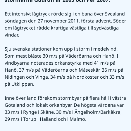
Ett intensivt lågtryck rörde sig i en bana över Svealand 
söndagen den 27 november 2011, första advent. Söder 
om lågtrycket rådde kraftiga västliga till sydvästliga 
vindar.
Sju svenska stationer kom upp i storm i medelvind. 
Som mest blåste 30 m/s på Väderöarna och Hanö. I 
vindbyarna noterades orkanstyrka med 41 m/s på 
Hanö, 37 m/s på Väderöarna och Måseskär, 36 m/s på 
Nidingen och Vinga, 34 m/s på Nordkoster och 33 m/s 
på Utklippan.
Inne över land förekom stormbyar på flera håll i västra 
Götaland och lokalt orkanbyar. De högsta värdena var 
33 m/s i Rynge i Skåne, 30 m/s i Ängelholm/Barkåkra, 
29 m/s i Torup i Halland och i Malmö.