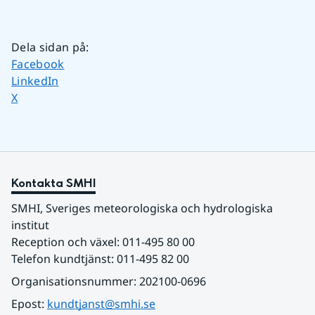
Dela sidan på
:
Dela sidan på
Facebook
Dela sidan på
LinkedIn
Dela sidan på
X
Kontakta SMHI
SMHI, Sveriges meteorologiska och hydrologiska 
institut
Reception och växel: 011-495 80 00
Telefon kundtjänst: 011-495 82 00
Organisationsnummer: 202100-0696
Epost: 
kundtjanst@smhi.se