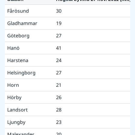
Fårösund
30
Gladhammar
19
Göteborg
27
Hanö
41
Harstena
24
Helsingborg
27
Horn
21
Hörby
26
Landsort
28
Ljungby
23
Malexander
20