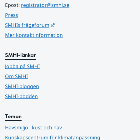
Epost: 
registrator@smhi.se
Press
Länk till annan webbplats.
SMHIs frågeforum
Mer kontaktinformation
SMHI-länkar
Jobba på SMHI
Om SMHI
SMHI-bloggen
SMHI-podden
Teman
Havsmiljö i kust och hav
Kunskapscentrum för klimatanpassning