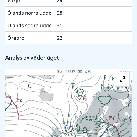
Växjö
24
Ölands norra udde
28
Ölands södra udde
31
Örebro
22
Analys av väderläget
Fö