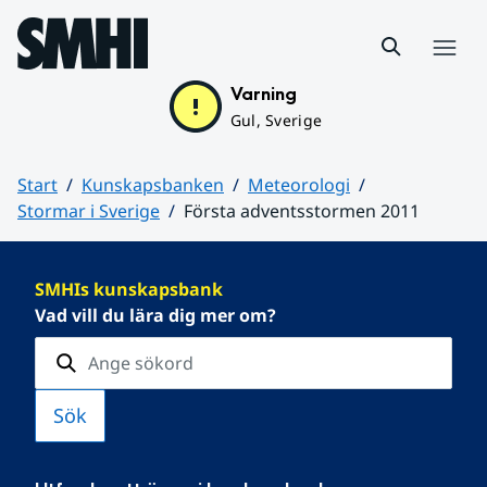
Hoppa till sidans innehåll
Meny
Varning
Gul, Sverige
Start
Kunskapsbanken
Meteorologi
Stormar i Sverige
Första adventsstormen 2011
Huvudinnehåll
SMHIs kunskapsbank
Vad vill du lära dig mer om?