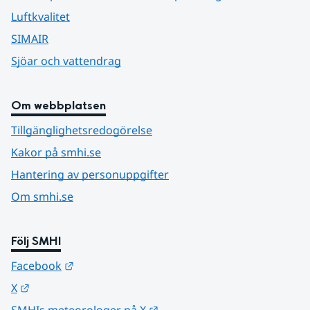
Luftkvalitet
SIMAIR
Sjöar och vattendrag
Om webbplatsen
Tillgänglighetsredogörelse
Kakor på smhi.se
Hantering av personuppgifter
Om smhi.se
Följ SMHI
Länk till annan webbplats.
Facebook
Länk till annan webbplats.
X
Länk till annan webbplats.
SMHIs meteorologer på X