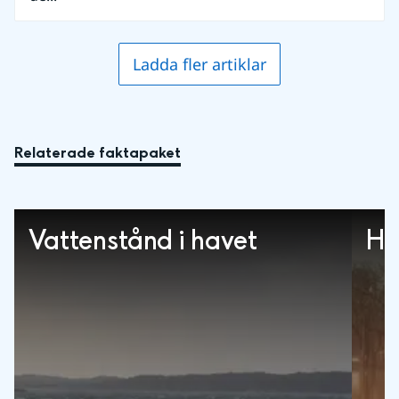
Ladda fler artiklar
Relaterade faktapaket
Vattenstånd i havet
Hi