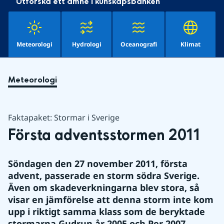
Utforska ett ämne i kunskapsbanken
Meteorologi
Hydrologi
Oceanografi
Klimat
Meteorologi
Faktapaket: Stormar i Sverige
Första adventsstormen 2011
Söndagen den 27 november 2011, första 
advent, passerade en storm södra Sverige. 
Även om skadeverkningarna blev stora, så 
visar en jämförelse att denna storm inte kom 
upp i riktigt samma klass som de beryktade 
stormarna Gudrun år 2005 och Per 2007.