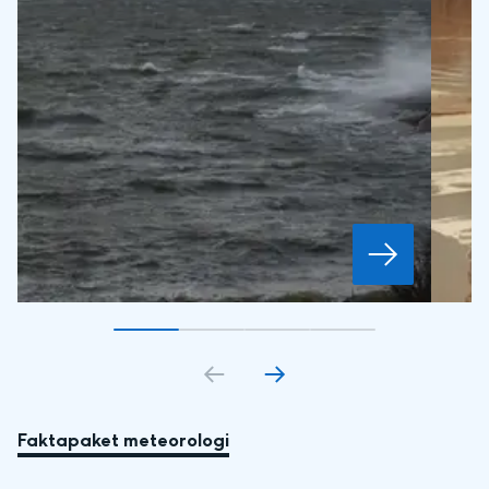
Gå till bildkort
Gå till bildkort
1
Gå till bildkort
2
Gå till bildkort
3
4
Faktapaket meteorologi