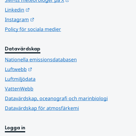
Länk till annan webbplats.
Linkedin
Länk till annan webbplats.
Instagram
Policy för sociala medier
Datavärdskap
Nationella emissionsdatabasen
Länk till annan webbplats.
Luftwebb
Luftmiljödata
VattenWebb
Datavärdskap, oceanografi och marinbiologi
Datavärdskap för atmosfärkemi
Logga in