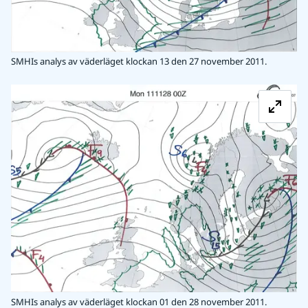
SMHIs analys av väderläget klockan 13 den 27 november 2011.
Fö
SMHIs analys av väderläget klockan 01 den 28 november 2011.