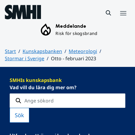
Hoppa till sidans innehåll
Meny
Meddelande
Risk för skogsbrand
Start
Kunskapsbanken
Meteorologi
Stormar i Sverige
Otto - februari 2023
Huvudinnehåll
SMHIs kunskapsbank
Vad vill du lära dig mer om?