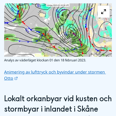
Fö
Analys av väderläget klockan 01 den 18 februari 2023.
Animering av lufttryck och byvindar under stormen 
Länk till annan webbplats.
Otto
Lokalt orkanbyar vid kusten och 
stormbyar i inlandet i Skåne