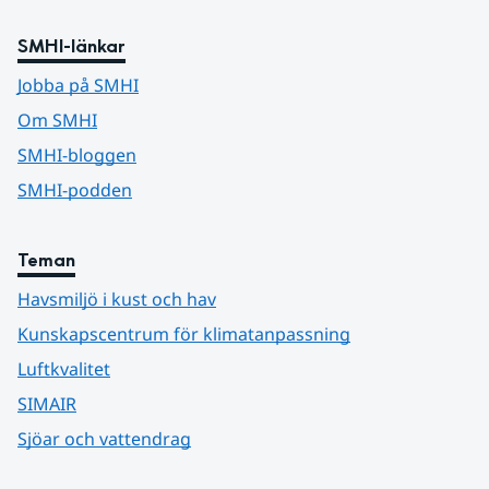
SMHI-länkar
Jobba på SMHI
Om SMHI
SMHI-bloggen
SMHI-podden
Teman
Havsmiljö i kust och hav
Kunskapscentrum för klimatanpassning
Luftkvalitet
SIMAIR
Sjöar och vattendrag