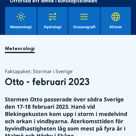
Utforska ett ämne i kunskapsbanken
Meteorologi
Hydrologi
Oceanografi
Klimat
Meteorologi
Faktapaket: Stormar i Sverige
Otto - februari 2023
Stormen Otto passerade över södra Sverige 
den 17-18 februari 2023. Hanö vid 
Blekingekusten kom upp i storm i medelvind 
och orkan i vindbyarna. Återkomsttiden för 
byvindhastigheten låg som mest på fyra år i 
Malmö och Hörby i Skåne.