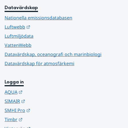
Datavärdskap
Nationella emissionsdatabasen
Länk till annan webbplats.
Luftwebb
Luftmiljödata
VattenWebb
Datavärdskap, oceanografi och marinbiologi
Datavärdskap för atmosfärkemi
Logga in
Länk till annan webbplats.
AQUA
Länk till annan webbplats.
SIMAIR
Länk till annan webbplats.
SMHI Pro
Länk till annan webbplats.
Timbr