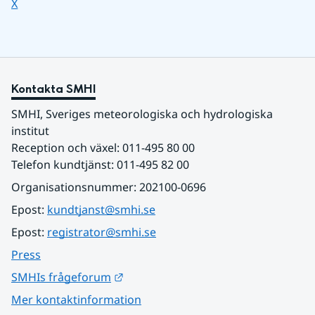
Dela sidan på
X
Kontakta SMHI
SMHI, Sveriges meteorologiska och hydrologiska 
institut
Reception och växel: 011-495 80 00
Telefon kundtjänst: 011-495 82 00
Organisationsnummer: 202100-0696
Epost: 
kundtjanst@smhi.se
Epost: 
registrator@smhi.se
Press
Länk till annan webbplats.
SMHIs frågeforum
Mer kontaktinformation