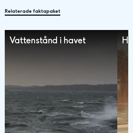
Relaterade faktapaket
Vattenstånd i havet
Hi