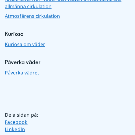
allmänna cirkulation
Atmosfärens cirkulation
Kuriosa
Kuriosa om väder
Påverka väder
Påverka vädret
Dela sidan på
:
Dela sidan på
Facebook
Dela sidan på
LinkedIn