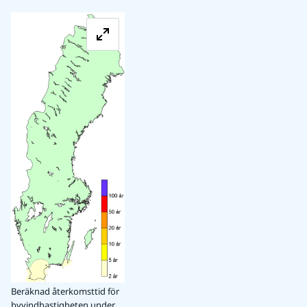
Förstora bilden
Beräknad återkomsttid för
byvindhastigheten under