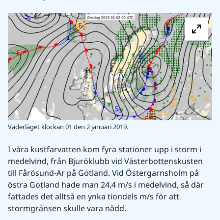
Fö
Väderläget klockan 01 den 2 januari 2019.
I våra kustfarvatten kom fyra stationer upp i storm i 
medelvind, från Bjuröklubb vid Västerbottenskusten 
till Fårösund-Ar på Gotland. Vid Östergarnsholm på 
östra Gotland hade man 24,4 m/s i medelvind, så där 
fattades det alltså en ynka tiondels m/s för att 
stormgränsen skulle vara nådd.