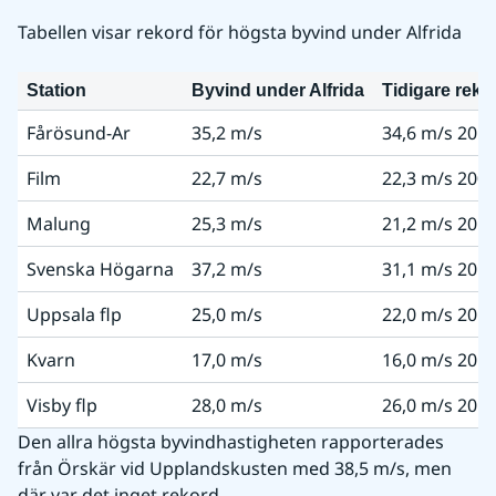
Tabellen visar rekord för högsta byvind under Alfrida
Station
Byvind under Alfrida
Tidigare reko
Fårösund-Ar
35,2 m/s
34,6 m/s 201
Film
22,7 m/s
22,3 m/s 200
Malung
25,3 m/s
21,2 m/s 201
Svenska Högarna
37,2 m/s
31,1 m/s 201
Uppsala flp
25,0 m/s
22,0 m/s 201
Kvarn
17,0 m/s
16,0 m/s 201
Visby flp
28,0 m/s
26,0 m/s 201
Den allra högsta byvindhastigheten rapporterades 
från Örskär vid Upplandskusten med 38,5 m/s, men 
där var det inget rekord.