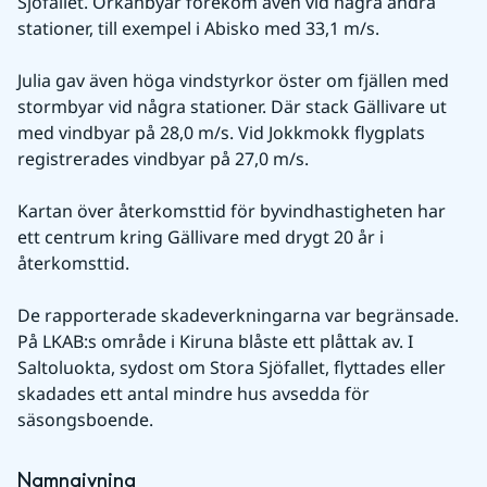
Sjöfallet. Orkanbyar förekom även vid några andra 
stationer, till exempel i Abisko med 33,1 m/s.
Julia gav även höga vindstyrkor öster om fjällen med 
stormbyar vid några stationer. Där stack Gällivare ut 
med vindbyar på 28,0 m/s. Vid Jokkmokk flygplats 
registrerades vindbyar på 27,0 m/s.
Kartan över återkomsttid för byvindhastigheten har 
ett centrum kring Gällivare med drygt 20 år i 
återkomsttid.
De rapporterade skadeverkningarna var begränsade. 
På LKAB:s område i Kiruna blåste ett plåttak av. I 
Saltoluokta, sydost om Stora Sjöfallet, flyttades eller 
skadades ett antal mindre hus avsedda för 
säsongsboende.
Namngivning