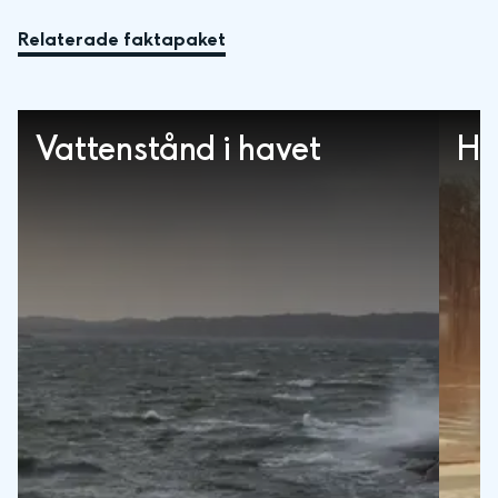
Relaterade faktapaket
Vattenstånd i havet
Hi