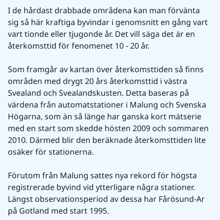
I de hårdast drabbade områdena kan man förvänta 
sig så här kraftiga byvindar i genomsnitt en gång vart 
vart tionde eller tjugonde år. Det vill säga det är en 
återkomsttid för fenomenet 10 - 20 år.
Som framgår av kartan över återkomsttiden så finns 
områden med drygt 20 års återkomsttid i västra 
Svealand och Svealandskusten. Detta baseras på 
värdena från automatstationer i Malung och Svenska 
Högarna, som än så länge har ganska kort mätserie 
med en start som skedde hösten 2009 och sommaren 
2010. Därmed blir den beräknade återkomsttiden lite 
osäker för stationerna.
Förutom från Malung sattes nya rekord för högsta 
registrerade byvind vid ytterligare några stationer. 
Längst observationsperiod av dessa har Fårösund-Ar 
på Gotland med start 1995.