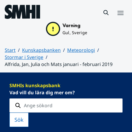
Hoppa till sidans innehåll
Meny
Varning
Gul, Sverige
Start
Kunskapsbanken
Meteorologi
Stormar i Sverige
Alfrida, Jan, Julia och Mats januari - februari 2019
Huvudinnehåll
SMHIs kunskapsbank
Vad vill du lära dig mer om?