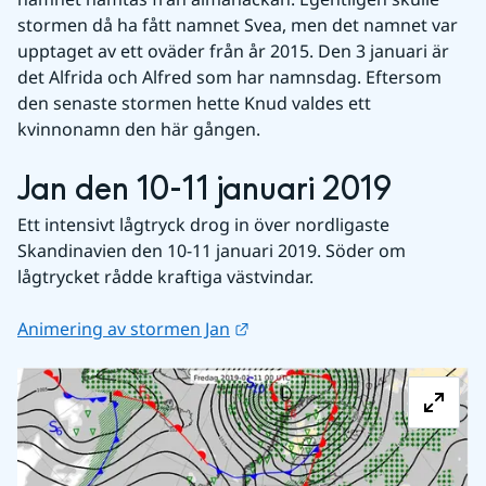
stormen då ha fått namnet Svea, men det namnet var 
upptaget av ett oväder från år 2015. Den 3 januari är 
det Alfrida och Alfred som har namnsdag. Eftersom 
den senaste stormen hette Knud valdes ett 
kvinnonamn den här gången.
Jan den 10-11 januari 2019
Ett intensivt lågtryck drog in över nordligaste 
Skandinavien den 10-11 januari 2019. Söder om 
lågtrycket rådde kraftiga västvindar.
Länk till annan webbplats.
Animering av stormen Jan
Fö