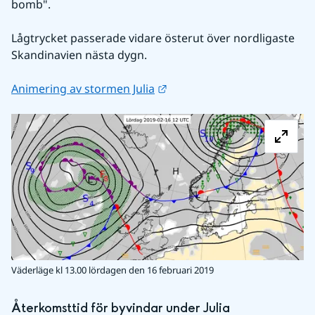
bomb".
Lågtrycket passerade vidare österut över nordligaste 
Skandinavien nästa dygn.
Länk till annan webbplats.
Animering av stormen Julia
Fö
Väderläge kl 13.00 lördagen den 16 februari 2019
Återkomsttid för byvindar under Julia