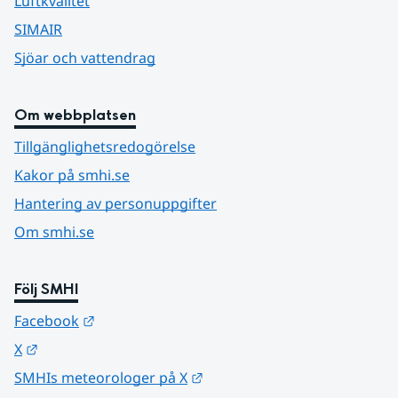
Luftkvalitet
SIMAIR
Sjöar och vattendrag
Om webbplatsen
Tillgänglighetsredogörelse
Kakor på smhi.se
Hantering av personuppgifter
Om smhi.se
Följ SMHI
Länk till annan webbplats.
Facebook
Länk till annan webbplats.
X
Länk till annan webbplats.
SMHIs meteorologer på X