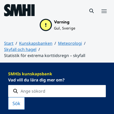
Hoppa till sidans innehåll
Meny
Varning
Gul, Sverige
Start
Kunskapsbanken
Meteorologi
Skyfall och hagel
Statistik för extrema korttidsregn – skyfall
Huvudinnehåll
SMHIs kunskapsbank
Vad vill du lära dig mer om?