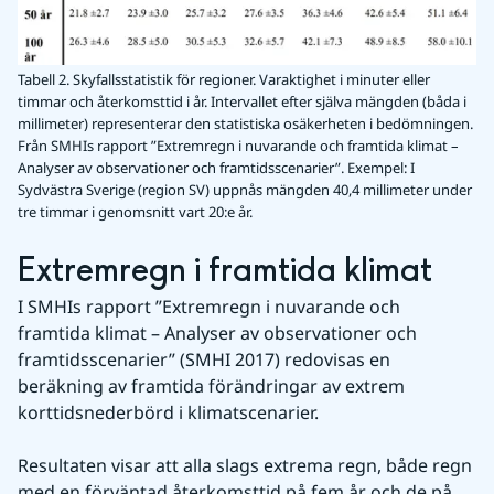
Tabell 2. Skyfallsstatistik för regioner. Varaktighet i minuter eller
timmar och återkomsttid i år. Intervallet efter själva mängden (båda i
millimeter) representerar den statistiska osäkerheten i bedömningen.
Från SMHIs rapport ”Extremregn i nuvarande och framtida klimat –
Analyser av observationer och framtidsscenarier”. Exempel: I
Sydvästra Sverige (region SV) uppnås mängden 40,4 millimeter under
tre timmar i genomsnitt vart 20:e år.
Extremregn i framtida klimat
I SMHIs rapport ”Extremregn i nuvarande och 
framtida klimat – Analyser av observationer och 
framtidsscenarier” (SMHI 2017) redovisas en 
beräkning av framtida förändringar av extrem 
korttidsnederbörd i klimatscenarier.
Resultaten visar att alla slags extrema regn, både regn 
med en förväntad återkomsttid på fem år och de på 