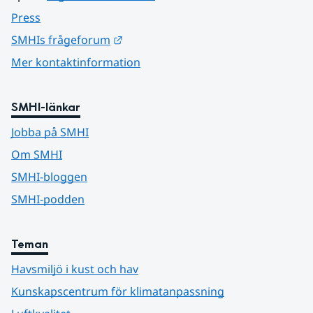
Press
Länk till annan webbplats.
SMHIs frågeforum
Mer kontaktinformation
SMHI-länkar
Jobba på SMHI
Om SMHI
SMHI-bloggen
SMHI-podden
Teman
Havsmiljö i kust och hav
Kunskapscentrum för klimatanpassning