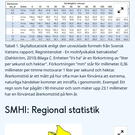
Fö
Tabell 1. Skyfallsstatistik enligt den utvecklade formeln från Svensk
Vattens rapport, Regnintensitet - En molnfysikalisk betraktelse”
(Dahlström, 2010) Bilaga C. Enheten ”l/s ha” är en förkortning av ”liter
per sekund och hektar”. Förkortningen ”mm” står för millimeter. 0,36
millimeter per timme motsvarar 1 liter per sekund och hektar.
Återkomsttid är ett mått på hur ofta man kan förvänta att extrema,
naturliga händelser kommer att inträffa, i genomsnitt. Exempel: Ett
regn som har pågått i 90 minuter och som mäter upp 23,1 millimeter
har en förväntad återkomsttid på fem år.
SMHI: Regional statistik
Förstora bilden