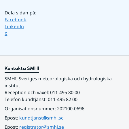
Dela sidan på
:
Dela sidan på
Facebook
Dela sidan på
LinkedIn
Dela sidan på
X
Kontakta SMHI
SMHI, Sveriges meteorologiska och hydrologiska 
institut
Reception och växel: 011-495 80 00
Telefon kundtjänst: 011-495 82 00
Organisationsnummer: 202100-0696
Epost: 
kundtjanst@smhi.se
Epost: 
registrator@smhi.se