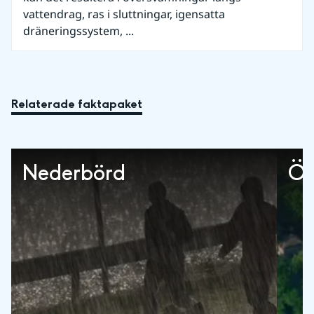
vattendrag, ras i sluttningar, igensatta
dräneringssystem, ...
Relaterade faktapaket
Nederbörd
Öv