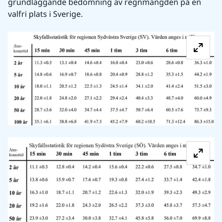
grundläggande bedömning av regnmängden på en 
valfri plats i Sverige.
Fö
Fö