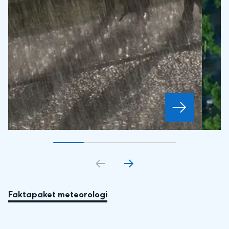
Gå till bildkort
Gå till bildkort
1
Gå till bildkort
2
Gå till bildkort
3
4
Faktapaket meteorologi