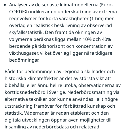
Analyser av de senaste klimatmodellerna (Euro-
CORDEX) indikerar en underskattning av extrema 
regnvolymer för korta varaktigheter (1 tim) men 
överlag en realistisk beskrivning av observerad 
skyfallsstatistik. Den framtida ökningen av 
volymerna beräknas ligga mellan 10% och 40% 
beroende på tidshorisont och koncentration av 
växthusgaser, vilket överlag ligger nära tidigare 
bedömningar.
Både för bedömningen av regionala skillnader och 
historiska klimateffekter är det av största vikt att 
bibehålla, eller ännu hellre utöka, observationerna av 
korttidsnederbörd i Sverige. Nederbördsmätning via 
alternativa tekniker bör kunna användas i allt högre 
utsträckning framöver för förbättrad kunskap och 
statistik. Väderradar är redan etablerat och den 
digitala utvecklingen öppnar även möjligheter till 
insamling av nederbördsdata och relaterad 