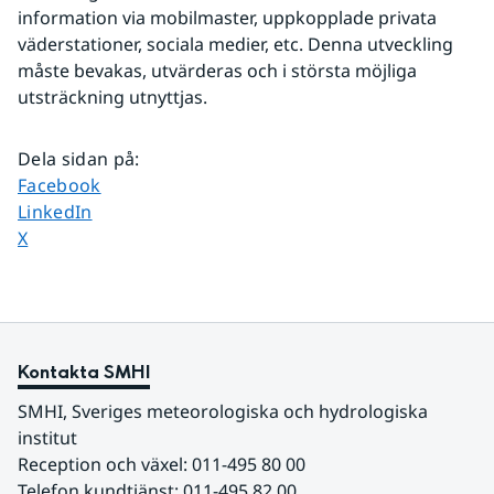
information via mobilmaster, uppkopplade privata 
väderstationer, sociala medier, etc. Denna utveckling 
måste bevakas, utvärderas och i största möjliga 
utsträckning utnyttjas.
Dela sidan på
:
Dela sidan på
Facebook
Dela sidan på
LinkedIn
Dela sidan på
X
Kontakta SMHI
SMHI, Sveriges meteorologiska och hydrologiska 
institut
Reception och växel: 011-495 80 00
Telefon kundtjänst: 011-495 82 00