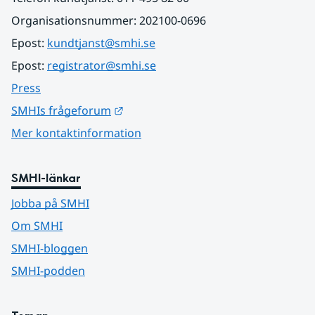
Organisationsnummer: 202100-0696
Epost: 
kundtjanst@smhi.se
Epost: 
registrator@smhi.se
Press
Länk till annan webbplats.
SMHIs frågeforum
Mer kontaktinformation
SMHI-länkar
Jobba på SMHI
Om SMHI
SMHI-bloggen
SMHI-podden