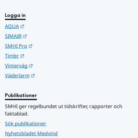
Logga in
Länk till annan webbplats.
AQUA
Länk till annan webbplats.
SIMAIR
Länk till annan webbplats.
SMHI Pro
Länk till annan webbplats.
Timbr
Länk till annan webbplats.
Vinterväg
Länk till annan webbplats.
Väderlarm
Publikationer
SMHI ger regelbundet ut tidskrifter, rapporter och 
faktablad.
Sök publikationer
Nyhetsbladet Medvind