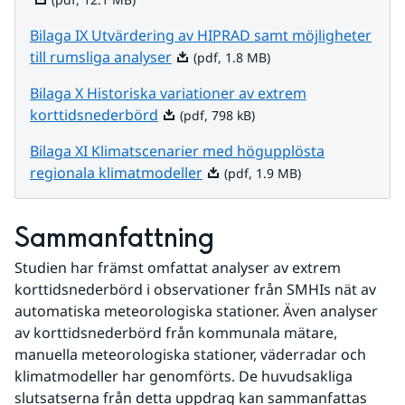
Bilaga IX Utvärdering av HIPRAD samt möjligheter
Pdf, 1.8 MB.
till rumsliga analyser
(pdf, 1.8 MB)
Bilaga X Historiska variationer av extrem
Pdf, 798 kB.
korttidsnederbörd
(pdf, 798 kB)
Bilaga XI Klimatscenarier med högupplösta
Pdf, 1.9 MB.
regionala klimatmodeller
(pdf, 1.9 MB)
Sammanfattning
Studien har främst omfattat analyser av extrem 
korttidsnederbörd i observationer från SMHIs nät av 
automatiska meteorologiska stationer. Även analyser 
av korttidsnederbörd från kommunala mätare, 
manuella meteorologiska stationer, väderradar och 
klimatmodeller har genomförts. De huvudsakliga 
slutsatserna från detta uppdrag kan sammanfattas 