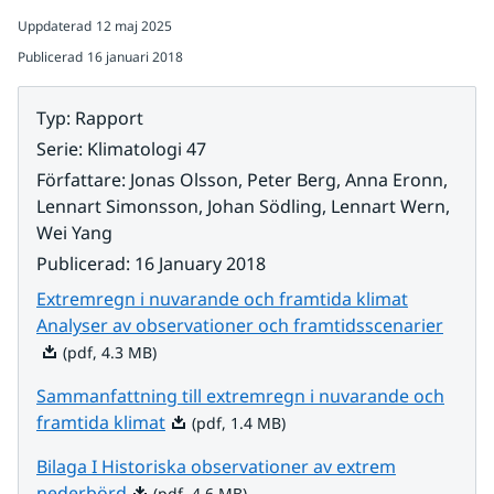
Uppdaterad
12 maj 2025
Publicerad
16 januari 2018
Typ
:
Rapport
Serie
:
Klimatologi 47
Författare
:
Jonas Olsson, Peter Berg, Anna Eronn,
Lennart Simonsson, Johan Södling, Lennart Wern,
Wei Yang
Publicerad
:
16 January 2018
Extremregn i nuvarande och framtida klimat
Pdf, 4
Analyser av observationer och framtidsscenarier
(pdf, 4.3 MB)
Sammanfattning till extremregn i nuvarande och
Pdf, 1.4 MB.
framtida klimat
(pdf, 1.4 MB)
Bilaga I Historiska observationer av extrem
Pdf, 4.6 MB.
nederbörd
(pdf, 4.6 MB)