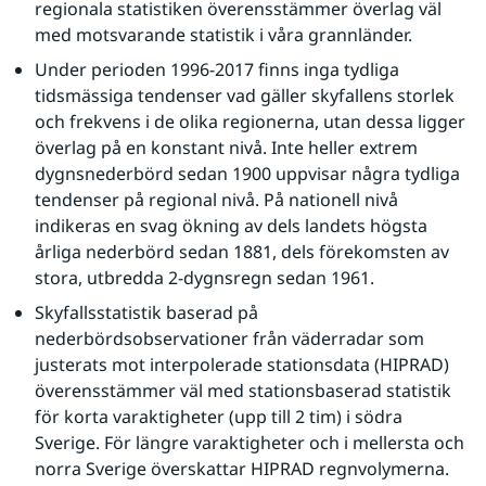
regionala statistiken överensstämmer överlag väl 
med motsvarande statistik i våra grannländer.
Under perioden 1996-2017 finns inga tydliga 
tidsmässiga tendenser vad gäller skyfallens storlek 
och frekvens i de olika regionerna, utan dessa ligger 
överlag på en konstant nivå. Inte heller extrem 
dygnsnederbörd sedan 1900 uppvisar några tydliga 
tendenser på regional nivå. På nationell nivå 
indikeras en svag ökning av dels landets högsta 
årliga nederbörd sedan 1881, dels förekomsten av 
stora, utbredda 2-dygnsregn sedan 1961.
Skyfallsstatistik baserad på 
nederbördsobservationer från väderradar som 
justerats mot interpolerade stationsdata (HIPRAD) 
överensstämmer väl med stationsbaserad statistik 
för korta varaktigheter (upp till 2 tim) i södra 
Sverige. För längre varaktigheter och i mellersta och 
norra Sverige överskattar HIPRAD regnvolymerna.