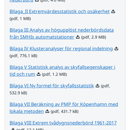
Pdf, 1 MB
Bilaga_II Extremvärdesstatistik och osäkerhet
(pdf, 1 MB)
Bilaga III Analys av högupplöst nederbördsdata
Pdf, 2.9 MB.
från SMHIs automatstationer
(pdf, 2.9 MB)
Pdf, 776
Bilaga IV Klusteranalyser för regional indelning
(pdf, 776.1 kB)
Bilaga V Statistisk analys av skyfallsegenskaper i
Pdf, 1.2 MB.
tid och rum
(pdf, 1.2 MB)
Pdf, 532.9 kB.
Bilaga VI Ny formel för skyfallsstatistik
(pdf,
532.9 kB)
Bilaga VII Beräkning av PMP för Köpenhamn med
Pdf, 431.7 kB.
lokala metoden
(pdf, 431.7 kB)
Pdf, 1
Bilaga VIII Extrem tvådygnsnederbörd 1961-2017
(pdf, 12.1 MB)