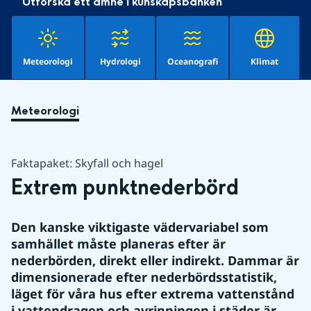
Utforska ett ämne i kunskapsbanken
Meteorologi
Hydrologi
Oceanografi
Klimat
Meteorologi
Faktapaket: Skyfall och hagel
Extrem punktnederbörd
Den kanske viktigaste vädervariabel som 
samhället måste planeras efter är 
nederbörden, direkt eller indirekt. Dammar är 
dimensionerade efter nederbördsstatistik, 
läget för våra hus efter extrema vattenstånd 
i vattendragen och avrinningen i städer är 