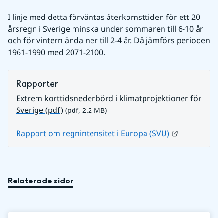
I linje med detta förväntas återkomsttiden för ett 20-
årsregn i Sverige minska under sommaren till 6-10 år 
och för vintern ända ner till 2-4 år. Då jämförs perioden 
1961-1990 med 2071-2100.
Rapporter
Extrem korttidsnederbörd i klimatprojektioner för 
pdf, 2.2 MB.
Sverige (pdf)
 (pdf, 2.2 MB)
Länk till 
Rapport om regnintensitet i Europa (SVU)
Relaterade sidor