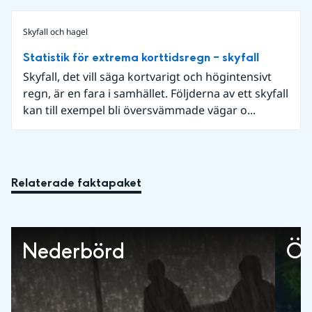
Skyfall och hagel
Statistik för extrema korttidsregn – skyfall
Skyfall, det vill säga kortvarigt och högintensivt
regn, är en fara i samhället. Följderna av ett skyfall
kan till exempel bli översvämmade vägar o...
Relaterade faktapaket
Nederbörd
Öv