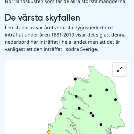
Norrlandskusten som får de allra största mängderna.
De värsta skyfallen
I en studie av var årets största dygnsnederbörd 
inträffat under åren 1881-2019 visar det sig att denna 
nederbörd har inträffat i hela landet men att det är 
vanligast att den inträffat i södra Sverige.
Fö