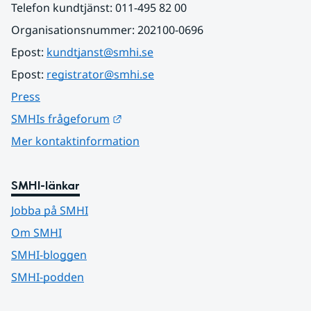
Telefon kundtjänst: 011-495 82 00
Organisationsnummer: 202100-0696
Epost: 
kundtjanst@smhi.se
Epost: 
registrator@smhi.se
Press
Länk till annan webbplats.
SMHIs frågeforum
Mer kontaktinformation
SMHI-länkar
Jobba på SMHI
Om SMHI
SMHI-bloggen
SMHI-podden