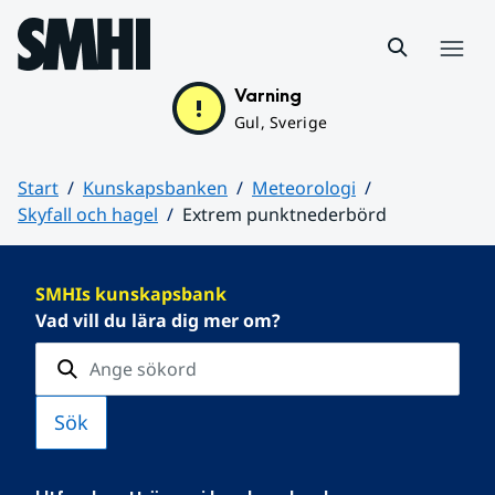
Hoppa till sidans innehåll
Meny
Varning
Gul, Sverige
Start
Kunskapsbanken
Meteorologi
Skyfall och hagel
Extrem punktnederbörd
Huvudinnehåll
SMHIs kunskapsbank
Vad vill du lära dig mer om?