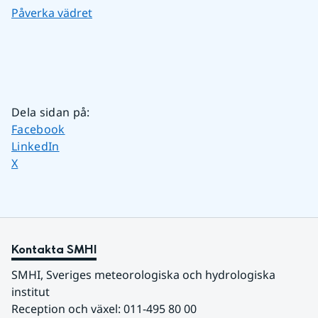
Påverka vädret
Dela sidan på
:
Dela sidan på
Facebook
Dela sidan på
LinkedIn
Dela sidan på
X
Kontakta SMHI
SMHI, Sveriges meteorologiska och hydrologiska 
institut
Reception och växel: 011-495 80 00