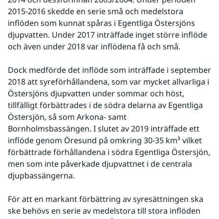
2015-2016 skedde en serie små och medelstora 
inflöden som kunnat spåras i Egentliga Östersjöns 
djupvatten. Under 2017 inträffade inget större inflöde 
och även under 2018 var inflödena få och små.
Dock medförde det inflöde som inträffade i september 
2018 att syreförhållandena, som var mycket allvarliga i 
Östersjöns djupvatten under sommar och höst, 
tillfälligt förbättrades i de södra delarna av Egentliga 
Östersjön, så som Arkona- samt 
Bornholmsbassängen. I slutet av 2019 inträffade ett 
inflöde genom Öresund på omkring 30-35 km³ vilket 
förbättrade förhållandena i södra Egentliga Östersjön, 
men som inte påverkade djupvattnet i de centrala 
djupbassängerna. 
För att en markant förbättring av syresättningen ska 
ske behövs en serie av medelstora till stora inflöden 