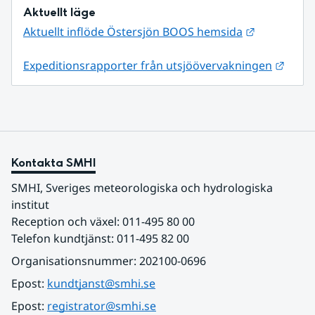
Aktuellt läge
Länk till a
Aktuellt inflöde Östersjön BOOS hemsida
Länk 
Expeditionsrapporter från utsjöövervakningen
Kontakta SMHI
SMHI, Sveriges meteorologiska och hydrologiska 
institut
Reception och växel: 011-495 80 00
Telefon kundtjänst: 011-495 82 00
Organisationsnummer: 202100-0696
Epost: 
kundtjanst@smhi.se
Epost: 
registrator@smhi.se