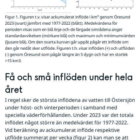
Figur 1. Figuren t.v. visar ackumulerat inflöde i km³ genom Öresund
2023 (svart) jämfört med 1977-2022 (blått). Medelvärdena för
perioden visas som en blå linje och de färgade områdena anger
standardavvikelsen (mörkare blå) och maximum och minimumvärden
(ljusare blå). Om den svarta kurvan går uppåt pågår ett inflöde om
den går nedåt sker utflöde. Figuren t.h. visar inflöden (+) och utflöden
(-) genom Öresund som pågår längre än 5 dygn och har en storlek
>15 km3.
Få och små inflöden under hela 
året
I regel sker de största inflödena av vatten till Östersjön 
under höst- och vinterperioden i samband med 
speciella väderförhållanden. Under 2023 var det totala 
inflödet något större än medelvärdet för 1977-2022. 
Vid beräkning av ackumulerat inflöde respektive 
utflöde summerat per vecka (figur 2) kan man se att 