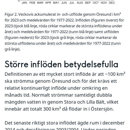
Figur 2. Veckovis ackumulerat in- och utflöde genom Öresund i km³
för 2023 och medelvärden för 1977-2022. Inflöden (figuren överst) för
2023 (tjock blå linje, röda cirklar markerar de största inflödena under
året) och medelvärden för 1977-2022 (tunn blå linje) samt utflöden
(figuren nederst) för 2023 (tjock grå linje, röda cirklar markerar de
största utflödena under året) och medelvärden för 1977-2022 (tunn
grå linje).
Större inflöden betydelsefulla
Definitionen av ett mycket stort inflöde är att ~100 km³ 
ska strömma genom Öresund och för det krävs ett 
relativt kontinuerligt inflöde under omkring en 
månads tid. Normalt strömmar samtidigt dubbla 
mängden vatten in genom Stora och Lilla Bält, vilket 
innebär att totalt 300 km³ då flödar in i Östersjön.
Det senaste riktigt stora inflödet ägde rum i december 
2014 och dessförinnan 2003/2004. Under perioden 