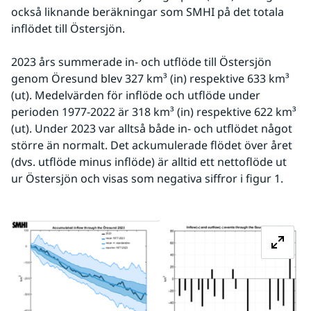
också liknande beräkningar som SMHI på det totala 
inflödet till Östersjön.
2023 års summerade in- och utflöde till Östersjön 
genom Öresund blev 327 km³ (in) respektive 633 km³ 
(ut). Medelvärden för inflöde och utflöde under 
perioden 1977-2022 är 318 km³ (in) respektive 622 km³ 
(ut). Under 2023 var alltså både in- och utflödet något 
större än normalt. Det ackumulerade flödet över året 
(dvs. utflöde minus inflöde) är alltid ett nettoflöde ut 
ur Östersjön och visas som negativa siffror i figur 1. 
Fö