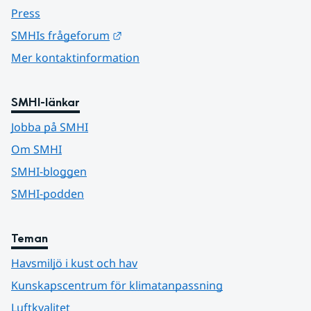
Press
Länk till annan webbplats.
SMHIs frågeforum
Mer kontaktinformation
SMHI-länkar
Jobba på SMHI
Om SMHI
SMHI-bloggen
SMHI-podden
Teman
Havsmiljö i kust och hav
Kunskapscentrum för klimatanpassning
Luftkvalitet