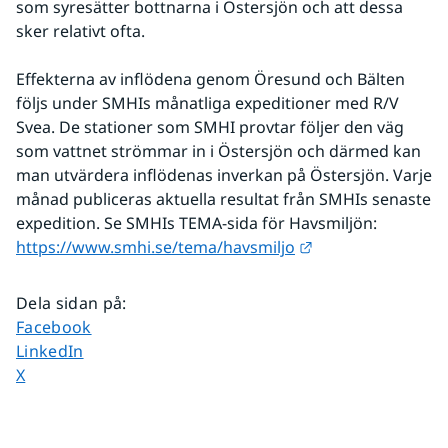
som syresätter bottnarna i Östersjön och att dessa 
sker relativt ofta. 
Effekterna av inflödena genom Öresund och Bälten 
följs under SMHIs månatliga expeditioner med R/V 
Svea. De stationer som SMHI provtar följer den väg 
som vattnet strömmar in i Östersjön och därmed kan 
man utvärdera inflödenas inverkan på Östersjön. Varje 
månad publiceras aktuella resultat från SMHIs senaste 
expedition. Se SMHIs TEMA-sida för Havsmiljön: 
Länk till annan w
https://www.smhi.se/tema/havsmiljo
Dela sidan på
:
Dela sidan på
Facebook
Dela sidan på
LinkedIn
Dela sidan på
X