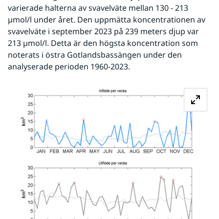
varierade halterna av svavelväte mellan 130 - 213 
µmol/l under året. Den uppmätta koncentrationen av 
svavelväte i september 2023 på 239 meters djup var 
213 µmol/l. Detta är den högsta koncentration som 
noterats i östra Gotlandsbassängen under den 
analyserade perioden 1960-2023.
Fö