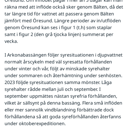
räkna med att inflöde också sker genom Bälten, då det 
tar längre tid för vattnet att passera genom Bälten 
jämfört med Öresund. Längre perioder av in/utflöden 
genom Öresund kan ses i figur 1 (t.h) som staplar 
samt i figur 2 (den grå tjocka linjen) summerat per 
vecka.
I Arkonabassängen följer syresituationen i djupvattnet 
normalt årscykeln med väl syresatta förhållanden 
under vinter och vår, följt av minskade syrehalter 
under sommaren och återhämtning under senhösten. 
2023 följde syresituationen samma mönster. Låga 
syrehalter rådde mellan juli och september. I 
september uppmättes nästan syrefria förhållanden, 
vilket är sällsynt på denna bassäng. Flera små inflöden 
eller mer sannolik vindblandning förbättrade dock 
förhållandena så att goda syreförhållanden återfanns 
under oktoberexpeditionen.