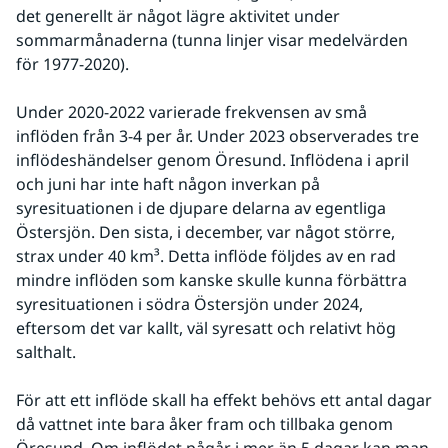
det generellt är något lägre aktivitet under 
sommarmånaderna (tunna linjer visar medelvärden 
för 1977-2020).
Under 2020-2022 varierade frekvensen av små 
inflöden från 3-4 per år. Under 2023 observerades tre 
inflödeshändelser genom Öresund. Inflödena i april 
och juni har inte haft någon inverkan på 
syresituationen i de djupare delarna av egentliga 
Östersjön. Den sista, i december, var något större, 
strax under 40 km³. Detta inflöde följdes av en rad 
mindre inflöden som kanske skulle kunna förbättra 
syresituationen i södra Östersjön under 2024, 
eftersom det var kallt, väl syresatt och relativt hög 
salthalt.
För att ett inflöde skall ha effekt behövs ett antal dagar 
då vattnet inte bara åker fram och tillbaka genom 
Öresund. Om inflödet pågår i mer än 5 dagar kan man 