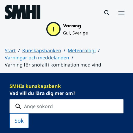
Hoppa till sidans innehåll
Meny
Varning
Gul, Sverige
Start
Kunskapsbanken
Meteorologi
Varningar och meddelanden
Varning för snöfall i kombination med vind
Huvudinnehåll
SMHIs kunskapsbank
Vad vill du lära dig mer om?