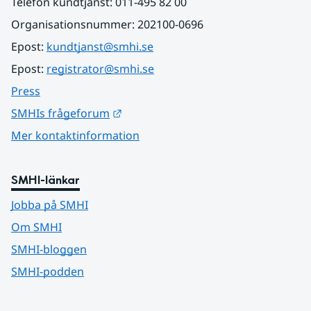
Telefon kundtjänst: 011-495 82 00
Organisationsnummer: 202100-0696
Epost: 
kundtjanst@smhi.se
Epost: 
registrator@smhi.se
Press
Länk till annan webbplats.
SMHIs frågeforum
Mer kontaktinformation
SMHI-länkar
Jobba på SMHI
Om SMHI
SMHI-bloggen
SMHI-podden