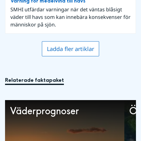
Varning för medelvind till havs
SMHI utfärdar varningar när det väntas blåsigt
väder till havs som kan innebära konsekvenser för
människor på sjön.
Ladda fler artiklar
Relaterade faktapaket
Väderprognoser
Öv