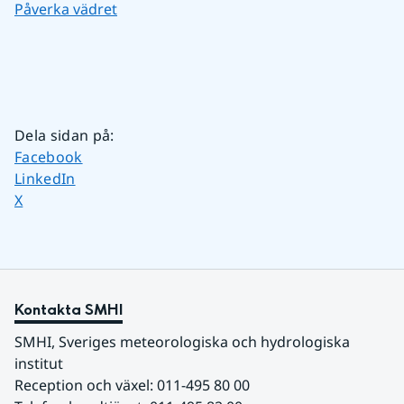
Påverka vädret
Dela sidan på
:
Dela sidan på
Facebook
Dela sidan på
LinkedIn
Dela sidan på
X
Kontakta SMHI
SMHI, Sveriges meteorologiska och hydrologiska 
institut
Reception och växel: 011-495 80 00