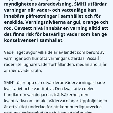
myndighetens årsredovisning. SMHI utfärdar 
varningar när väder- och vattenläge kan 
innebära påfrestningar i samhället och för 
enskilda. Varningsnivåerna är gul, orange och 
röd. Oavsett nivå innebär en varning alltid att 
det finns risk för besvärligt väder som kan ge 
konsekvenser i samhället.
Väderläget avgör vilka delar av landet som berörs av 
varningar och hur ofta varningar utfärdas. Vissa år 
råder lite lugnare väderförhållanden, medan andra år 
är mer oväderstäta.
SMHI följer upp och utvärderar vädervarningar både 
kvalitativt och kvantitativt. Den kvalitativa delen 
handlar om varningarnas träffsäkerhet, den 
kvantitativa om antalet vädervarningar. Uppföljningen 
är ett viktigt underlag för att kontinuerligt utveckla 
varningsverksamheten och även en del av den 