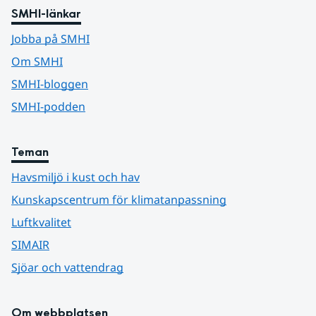
SMHI-länkar
Jobba på SMHI
Om SMHI
SMHI-bloggen
SMHI-podden
Teman
Havsmiljö i kust och hav
Kunskapscentrum för klimatanpassning
Luftkvalitet
SIMAIR
Sjöar och vattendrag
Om webbplatsen