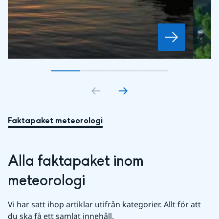
Gå till bildkort
Gå till bildkort
1
Gå till bildkort
2
Gå till bildkort
3
4
Faktapaket meteorologi
Alla faktapaket inom 
meteorologi
Vi har satt ihop artiklar utifrån kategorier. Allt för att 
du ska få ett samlat innehåll.