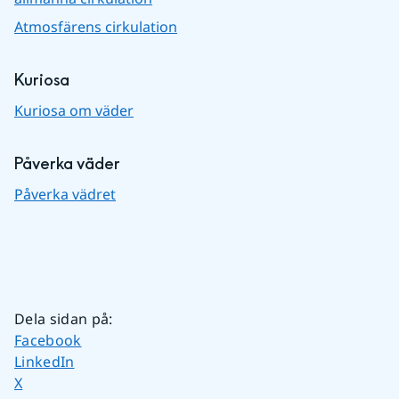
Atmosfärens cirkulation
Kuriosa
Kuriosa om väder
Påverka väder
Påverka vädret
Dela sidan på
:
Dela sidan på
Facebook
Dela sidan på
LinkedIn
Dela sidan på
X