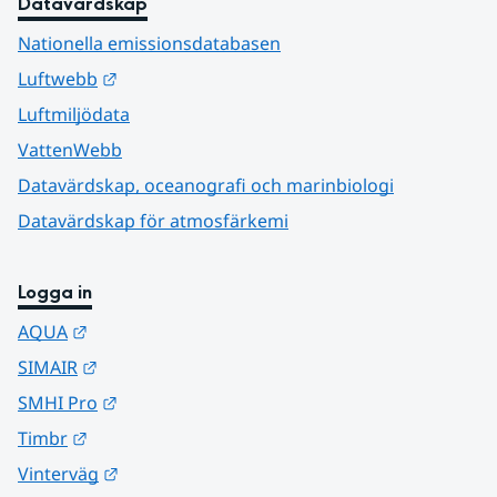
Datavärdskap
Nationella emissionsdatabasen
Länk till annan webbplats.
Luftwebb
Luftmiljödata
VattenWebb
Datavärdskap, oceanografi och marinbiologi
Datavärdskap för atmosfärkemi
Logga in
Länk till annan webbplats.
AQUA
Länk till annan webbplats.
SIMAIR
Länk till annan webbplats.
SMHI Pro
Länk till annan webbplats.
Timbr
Länk till annan webbplats.
Vinterväg