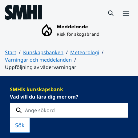
Hoppa till sidans innehåll
Meny
Meddelande
Risk för skogsbrand
Start
Kunskapsbanken
Meteorologi
Varningar och meddelanden
Uppföljning av vädervarningar
Huvudinnehåll
SMHIs kunskapsbank
Vad vill du lära dig mer om?