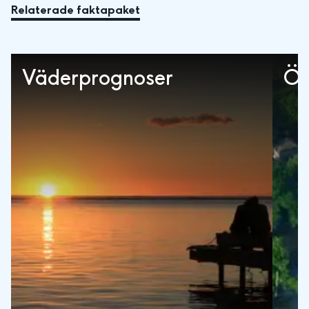
Relaterade faktapaket
Väderprognoser
Öv