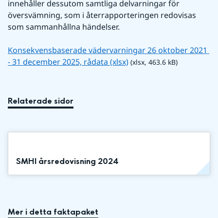
innehåller dessutom samtliga delvarningar för 
översvämning, som i återrapporteringen redovisas 
som sammanhållna händelser.
Konsekvensbaserade vädervarningar 26 oktober 2021 
xlsx, 463.6 kB.
- 31 december 2025, rådata (xlsx)
 (xlsx, 463.6 kB)
Relaterade sidor
SMHI årsredovisning 2024
Mer i detta faktapaket