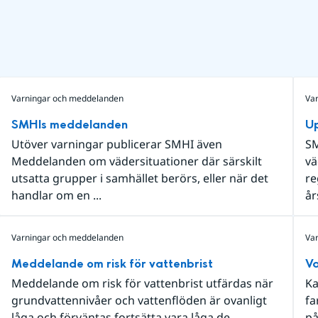
Varningar och meddelanden
Va
SMHIs meddelanden
Up
Utöver varningar publicerar SMHI även
SM
Meddelanden om vädersituationer där särskilt
vä
utsatta grupper i samhället berörs, eller när det
re
handlar om en ...
år
Varningar och meddelanden
Va
Meddelande om risk för vattenbrist
Va
Meddelande om risk för vattenbrist utfärdas när
Ka
grundvattennivåer och vattenflöden är ovanligt
fa
låga och förväntas fortsätta vara låga de
på