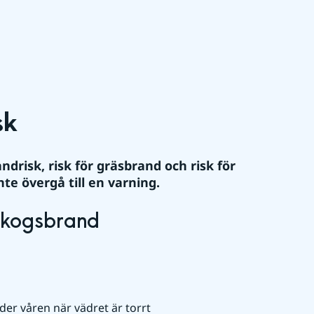
sk
risk, risk för gräsbrand och risk för 
e övergå till en varning.
 skogsbrand
r våren när vädret är torrt 