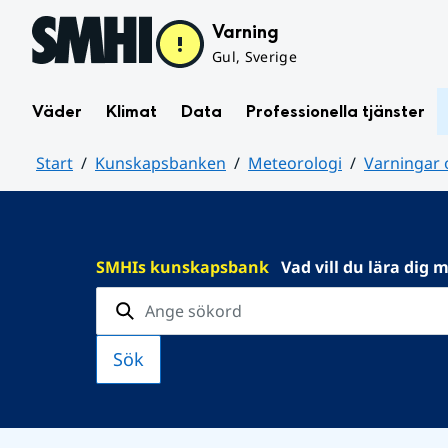
Hoppa till sidans innehåll
Varning
Gul, Sverige
Väder
Klimat
Data
Professionella tjänster
Start
Kunskapsbanken
Meteorologi
Varningar
Huvudinnehåll
SMHIs kunskapsbank
Vad vill du lära dig 