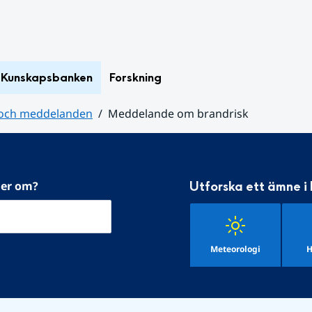
Kunskapsbanken
Forskning
 och meddelanden
Meddelande om brandrisk
mer om?
Utforska ett ämne i
Meteorologi
H