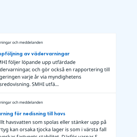
rningar och meddelanden
pföljning av vädervarningar
HI följer löpande upp utfärdade
dervarningar, och gör också en rapportering till
geringen varje år via myndighetens
sredovisning. SMHI utfä...
rningar och meddelanden
rning för nedisning till havs
llt havsvatten som spolas eller stänker upp på
rtyg kan orsaka tjocka lager is som i värsta fall
verkar fartygets stabilitet. Därför varnar S...