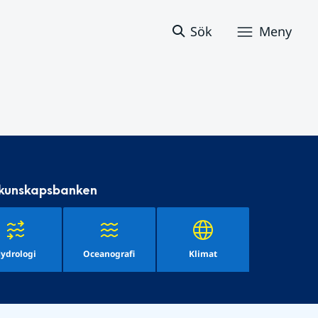
Sök
Meny
 kunskapsbanken
ydrologi
Oceanografi
Klimat