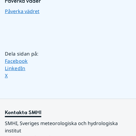
Påverka väder
Påverka vädret
Dela sidan på
:
Dela sidan på
Facebook
Dela sidan på
LinkedIn
Dela sidan på
X
Kontakta SMHI
SMHI, Sveriges meteorologiska och hydrologiska 
institut