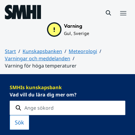
Hoppa till sidans innehåll
Meny
Varning
Gul, Sverige
Start
Kunskapsbanken
Meteorologi
Varningar och meddelanden
Varning för höga temperaturer
Huvudinnehåll
SMHIs kunskapsbank
Vad vill du lära dig mer om?