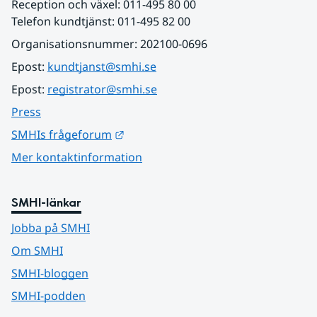
Reception och växel: 011-495 80 00
Telefon kundtjänst: 011-495 82 00
Organisationsnummer: 202100-0696
Epost: 
kundtjanst@smhi.se
Epost: 
registrator@smhi.se
Press
Länk till annan webbplats.
SMHIs frågeforum
Mer kontaktinformation
SMHI-länkar
Jobba på SMHI
Om SMHI
SMHI-bloggen
SMHI-podden