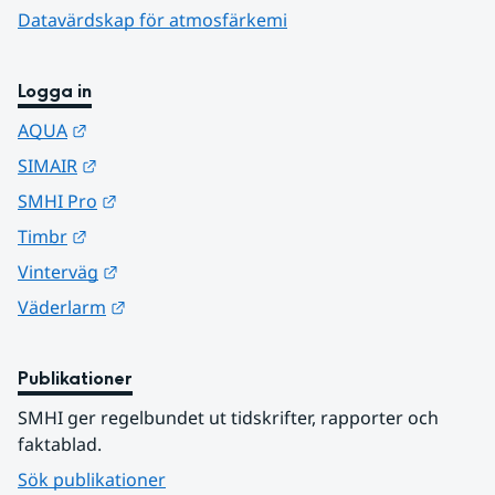
Datavärdskap för atmosfärkemi
Logga in
Länk till annan webbplats.
AQUA
Länk till annan webbplats.
SIMAIR
Länk till annan webbplats.
SMHI Pro
Länk till annan webbplats.
Timbr
Länk till annan webbplats.
Vinterväg
Länk till annan webbplats.
Väderlarm
Publikationer
SMHI ger regelbundet ut tidskrifter, rapporter och 
faktablad.
Sök publikationer