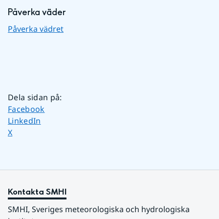
Påverka väder
Påverka vädret
Dela sidan på
:
Dela sidan på
Facebook
Dela sidan på
LinkedIn
Dela sidan på
X
Kontakta SMHI
SMHI, Sveriges meteorologiska och hydrologiska 