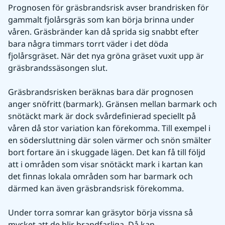
Prognosen för gräsbrandsrisk avser brandrisken för 
gammalt fjolårsgräs som kan börja brinna under 
våren. Gräsbränder kan då sprida sig snabbt efter 
bara några timmars torrt väder i det döda 
fjolårsgräset. När det nya gröna gräset vuxit upp är 
gräsbrandssäsongen slut.
Gräsbrandsrisken beräknas bara där prognosen 
anger snöfritt (barmark). Gränsen mellan barmark och 
snötäckt mark är dock svårdefinierad speciellt på 
våren då stor variation kan förekomma. Till exempel i 
en södersluttning där solen värmer och snön smälter 
bort fortare än i skuggade lägen. Det kan få till följd 
att i områden som visar snötäckt mark i kartan kan 
det finnas lokala områden som har barmark och 
därmed kan även gräsbrandsrisk förekomma.
Under torra somrar kan gräsytor börja vissna så 
mycket att de blir brandfarliga. Då kan 