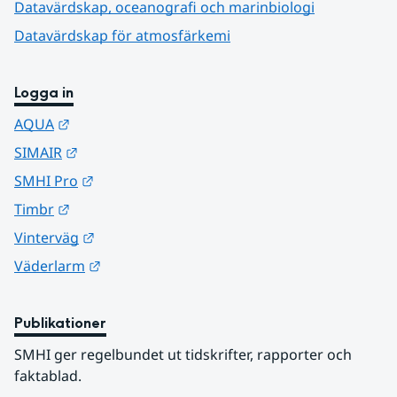
Datavärdskap, oceanografi och marinbiologi
Datavärdskap för atmosfärkemi
Logga in
Länk till annan webbplats.
AQUA
Länk till annan webbplats.
SIMAIR
Länk till annan webbplats.
SMHI Pro
Länk till annan webbplats.
Timbr
Länk till annan webbplats.
Vinterväg
Länk till annan webbplats.
Väderlarm
Publikationer
SMHI ger regelbundet ut tidskrifter, rapporter och 
faktablad.