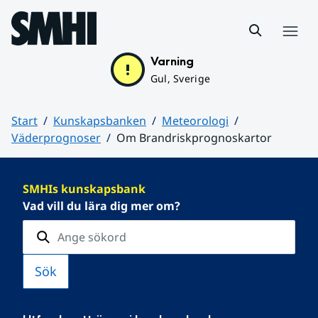
Hoppa till sidans innehåll
Meny
Varning
Gul, Sverige
Start
Kunskapsbanken
Meteorologi
Väderprognoser
Om Brandriskprognoskartor
Huvudinnehåll
SMHIs kunskapsbank
Vad vill du lära dig mer om?