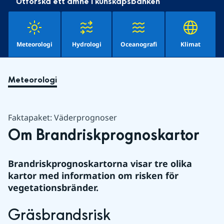
Utforska ett ämne i kunskapsbanken
Meteorologi
Hydrologi
Oceanografi
Klimat
Meteorologi
Faktapaket: Väderprognoser
Om Brandriskprognoskartor
Brandriskprognoskartorna visar tre olika 
kartor med information om risken för 
vegetationsbränder.
Gräsbrandsrisk