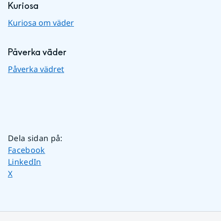
Kuriosa
Kuriosa om väder
Påverka väder
Påverka vädret
Dela sidan på
:
Dela sidan på
Facebook
Dela sidan på
LinkedIn
Dela sidan på
X