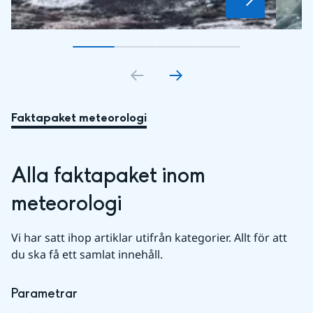
Gå till bildkort
Gå till bildkort
1
Gå till bildkort
2
Gå till bildkort
3
4
Faktapaket meteorologi
Alla faktapaket inom 
meteorologi
Vi har satt ihop artiklar utifrån kategorier. Allt för att 
du ska få ett samlat innehåll.
Parametrar