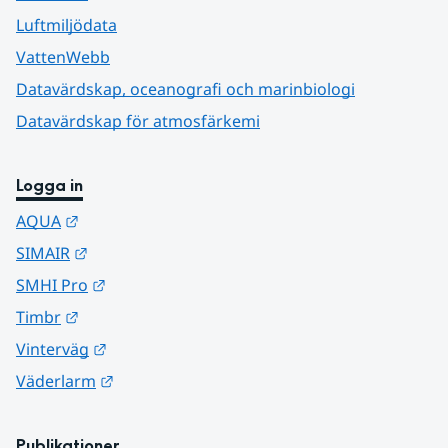
Luftmiljödata
VattenWebb
Datavärdskap, oceanografi och marinbiologi
Datavärdskap för atmosfärkemi
Logga in
Länk till annan webbplats.
AQUA
Länk till annan webbplats.
SIMAIR
Länk till annan webbplats.
SMHI Pro
Länk till annan webbplats.
Timbr
Länk till annan webbplats.
Vinterväg
Länk till annan webbplats.
Väderlarm
Publikationer