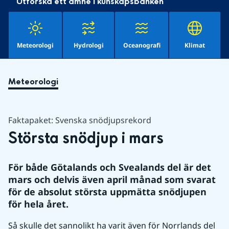
Utforska ett ämne i kunskapsbanken
Meteorologi
Hydrologi
Oceanografi
Klimat
Meteorologi
Faktapaket: Svenska snödjupsrekord
Största snödjup i mars
För både Götalands och Svealands del är det 
mars och delvis även april månad som svarat 
för de absolut största uppmätta snödjupen 
för hela året.
Så skulle det sannolikt ha varit även för Norrlands del 