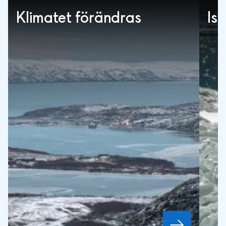
Klimatet förändras
Is 