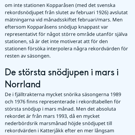
om inte stationen Kopparåsen (med det svenska 
rekordsnödjupet från slutet av februari 1926) avslutat 
mätningarna vid månadsskiftet februari/mars. Men 
eftersom Kopparåsens snödjup knappast var 
representativt för något större område utanför själva 
stationen, så är det inte motiverat att för den 
stationen försöka interpolera några rekordvärden för 
resten av säsongen.
De största snödjupen i mars i 
Norrland
De i fjälltrakterna mycket snörika säsongerna 1989 
och 1976 finns representerade i rekordtabellen för 
största snödjup i mars månad. Men det absoluta 
rekordet är från mars 1993, då en mycket 
nederbördsrik marsmånad höjde snödjupet till 
rekordvärden i Katterjåkk efter en mer långsam 