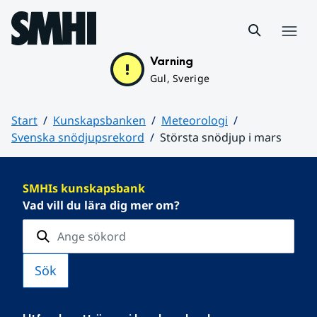
Hoppa till sidans innehåll
Meny
Varning
Gul, Sverige
Start
Kunskapsbanken
Meteorologi
Svenska snödjupsrekord
Största snödjup i mars
Huvudinnehåll
SMHIs kunskapsbank
Vad vill du lära dig mer om?