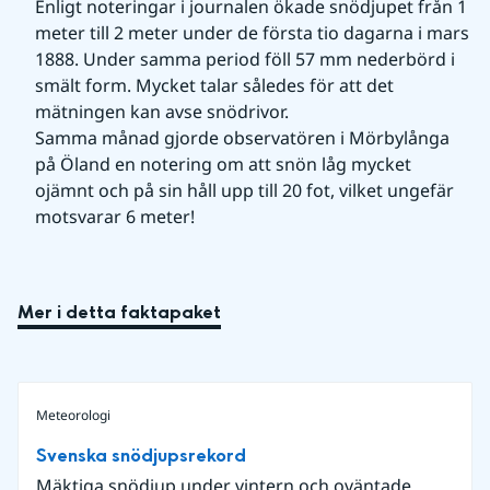
Enligt noteringar i journalen ökade snödjupet från 1 
meter till 2 meter under de första tio dagarna i mars 
1888. Under samma period föll 57 mm nederbörd i 
smält form. Mycket talar således för att det 
mätningen kan avse snödrivor.
Samma månad gjorde observatören i Mörbylånga 
på Öland en notering om att snön låg mycket 
ojämnt och på sin håll upp till 20 fot, vilket ungefär 
motsvarar 6 meter!
Mer i detta faktapaket
Meteorologi
Svenska snödjupsrekord
Mäktiga snödjup under vintern och oväntade