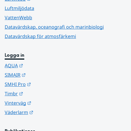
Luftmiljödata
VattenWebb
Datavärdskap, oceanografi och marinbiologi
Datavärdskap för atmosfärkemi
Logga in
Länk till annan webbplats.
AQUA
Länk till annan webbplats.
SIMAIR
Länk till annan webbplats.
SMHI Pro
Länk till annan webbplats.
Timbr
Länk till annan webbplats.
Vinterväg
Länk till annan webbplats.
Väderlarm