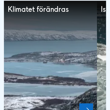
Klimatet förändras
Is 