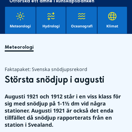
Utforska ett ämne i kunskapsbanken
Meteorologi
Hydrologi
Oceanografi
Klimat
Meteorologi
Faktapaket: Svenska snödjupsrekord
Största snödjup i augusti
Augusti 1921 och 1912 står i en viss klass för 
sig med snödjup på 1-1½ dm vid några 
stationer. Augusti 1921 är också det enda 
tillfället då snödjup rapporterats från en 
station i Svealand.