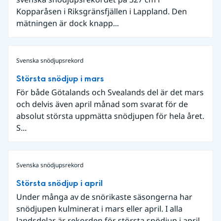
Kopparåsen i Riksgränsfjällen i Lappland. Den
mätningen är dock knapp...
Svenska snödjupsrekord
Största snödjup i mars
För både Götalands och Svealands del är det mars
och delvis även april månad som svarat för de
absolut största uppmätta snödjupen för hela året.
S...
Svenska snödjupsrekord
Största snödjup i april
Under många av de snörikaste säsongerna har
snödjupen kulminerat i mars eller april. I alla
landsdelar är rekorden för största snödjup i april