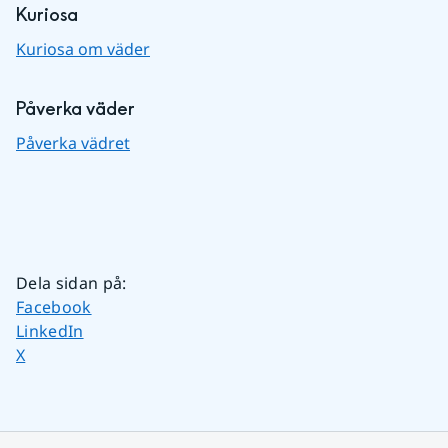
Kuriosa
Kuriosa om väder
Påverka väder
Påverka vädret
Dela sidan på
:
Dela sidan på
Facebook
Dela sidan på
LinkedIn
Dela sidan på
X