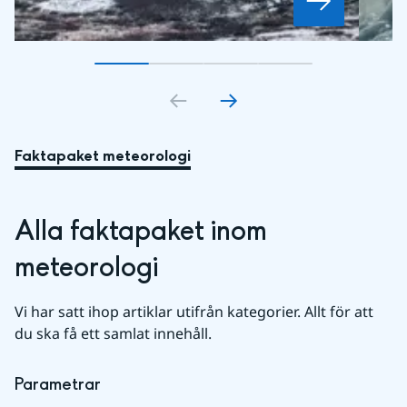
Gå till bildkort
Gå till bildkort
1
Gå till bildkort
2
Gå till bildkort
3
4
Faktapaket meteorologi
Alla faktapaket inom 
meteorologi
Vi har satt ihop artiklar utifrån kategorier. Allt för att 
du ska få ett samlat innehåll.
Parametrar