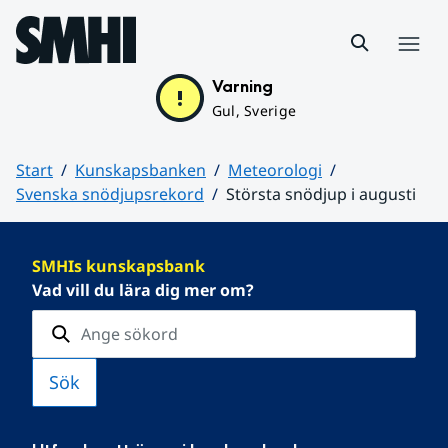
Hoppa till sidans innehåll
Meny
Varning
Gul, Sverige
Start
Kunskapsbanken
Meteorologi
Svenska snödjupsrekord
Största snödjup i augusti
Huvudinnehåll
SMHIs kunskapsbank
Vad vill du lära dig mer om?